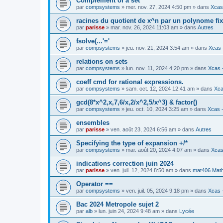
Complement of a set
par
compsystems
» mer. nov. 27, 2024 4:50 pm » dans
Xcas 
racines du quotient de x^n par un polynome fi
par
parisse
» mar. nov. 26, 2024 11:03 am » dans
Autres
fsolve(...'='
par
compsystems
» jeu. nov. 21, 2024 3:54 am » dans
Xcas 
relations on sets
par
compsystems
» lun. nov. 11, 2024 4:20 pm » dans
Xcas -
coeff cmd for rational expressions.
par
compsystems
» sam. oct. 12, 2024 12:41 am » dans
Xca
gcd(8*x^2,x,7,6/x,2/x^2,5/x^3) & factor()
par
compsystems
» jeu. oct. 10, 2024 3:25 am » dans
Xcas -
ensembles
par
parisse
» ven. août 23, 2024 6:56 am » dans
Autres
Specifying the type of expansion +/*
par
compsystems
» mar. août 20, 2024 4:07 am » dans
Xcas
indications correction juin 2024
par
parisse
» ven. juil. 12, 2024 8:50 am » dans
mat406 Mat
Operator ==
par
compsystems
» ven. juil. 05, 2024 9:18 pm » dans
Xcas -
Bac 2024 Metropole sujet 2
par
alb
» lun. juin 24, 2024 9:48 am » dans
Lycée