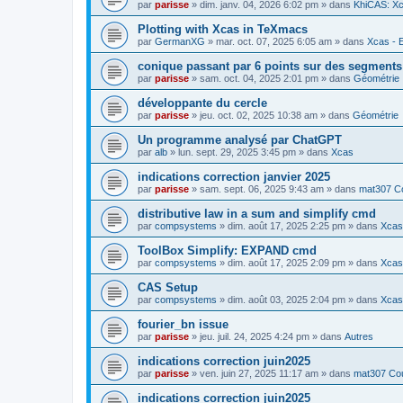
par
parisse
» dim. janv. 04, 2026 6:02 pm » dans
KhiCAS: Xc
Plotting with Xcas in TeXmacs
par
GermanXG
» mar. oct. 07, 2025 6:05 am » dans
Xcas - E
conique passant par 6 points sur des segment
par
parisse
» sam. oct. 04, 2025 2:01 pm » dans
Géométrie
développante du cercle
par
parisse
» jeu. oct. 02, 2025 10:38 am » dans
Géométrie
Un programme analysé par ChatGPT
par
alb
» lun. sept. 29, 2025 3:45 pm » dans
Xcas
indications correction janvier 2025
par
parisse
» sam. sept. 06, 2025 9:43 am » dans
mat307 Co
distributive law in a sum and simplify cmd
par
compsystems
» dim. août 17, 2025 2:25 pm » dans
Xcas 
ToolBox Simplify: EXPAND cmd
par
compsystems
» dim. août 17, 2025 2:09 pm » dans
Xcas 
CAS Setup
par
compsystems
» dim. août 03, 2025 2:04 pm » dans
Xcas 
fourier_bn issue
par
parisse
» jeu. juil. 24, 2025 4:24 pm » dans
Autres
indications correction juin2025
par
parisse
» ven. juin 27, 2025 11:17 am » dans
mat307 Cou
indications correction juin2025