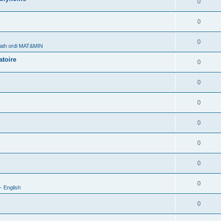
0
0
0
ath ordi MAT&MIN
atoire
0
0
0
0
0
0
0
- English
0