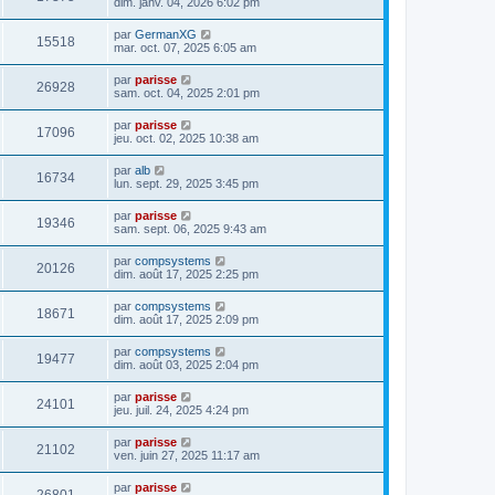
dim. janv. 04, 2026 6:02 pm
par
GermanXG
15518
mar. oct. 07, 2025 6:05 am
par
parisse
26928
sam. oct. 04, 2025 2:01 pm
par
parisse
17096
jeu. oct. 02, 2025 10:38 am
par
alb
16734
lun. sept. 29, 2025 3:45 pm
par
parisse
19346
sam. sept. 06, 2025 9:43 am
par
compsystems
20126
dim. août 17, 2025 2:25 pm
par
compsystems
18671
dim. août 17, 2025 2:09 pm
par
compsystems
19477
dim. août 03, 2025 2:04 pm
par
parisse
24101
jeu. juil. 24, 2025 4:24 pm
par
parisse
21102
ven. juin 27, 2025 11:17 am
par
parisse