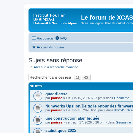
Le forum de XCAS
Xcas: un logiciel libre de calcul form
Raccourcis
FAQ
Accueil du forum
Sujets sans réponse
Aller sur la recherche avancée
Rechercher
Recherche avancée
SUJETS
quadrilatere
par
parisse
» lun. juin 15, 2026 6:27 pm » dans
Géométrie
Numworks Upsilon/Delta: le retour des firmware
par
parisse
» lun. mai 18, 2026 6:28 pm » dans
KhiCAS: Xcas
une construction alambiquée
par
parisse
» ven. avr. 17, 2026 8:26 pm » dans
Géométrie
statistiques 2025