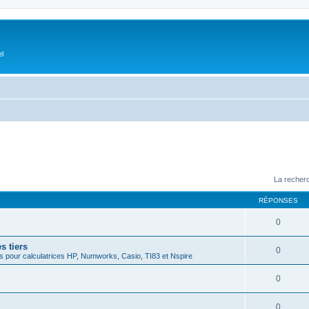
el
La recherc
RÉPONSES
0
s tiers
0
 pour calculatrices HP, Numworks, Casio, TI83 et Nspire
0
0