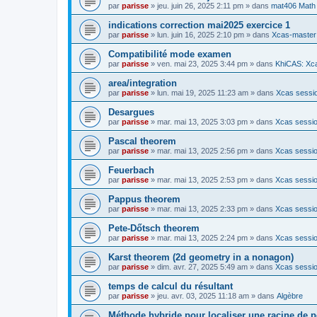
par
parisse
» jeu. juin 26, 2025 2:11 pm » dans
mat406 Math
indications correction mai2025 exercice 1
par
parisse
» lun. juin 16, 2025 2:10 pm » dans
Xcas-master
Compatibilité mode examen
par
parisse
» ven. mai 23, 2025 3:44 pm » dans
KhiCAS: Xca
area/integration
par
parisse
» lun. mai 19, 2025 11:23 am » dans
Xcas sessio
Desargues
par
parisse
» mar. mai 13, 2025 3:03 pm » dans
Xcas sessio
Pascal theorem
par
parisse
» mar. mai 13, 2025 2:56 pm » dans
Xcas sessio
Feuerbach
par
parisse
» mar. mai 13, 2025 2:53 pm » dans
Xcas sessio
Pappus theorem
par
parisse
» mar. mai 13, 2025 2:33 pm » dans
Xcas sessio
Pete-Dőtsch theorem
par
parisse
» mar. mai 13, 2025 2:24 pm » dans
Xcas sessio
Karst theorem (2d geometry in a nonagon)
par
parisse
» dim. avr. 27, 2025 5:49 am » dans
Xcas sessio
temps de calcul du résultant
par
parisse
» jeu. avr. 03, 2025 11:18 am » dans
Algèbre
Méthode hybride pour localiser une racine de