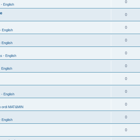
0
- English
xe
0
0
- English
0
 English
0
s - English
0
 English
0
0
 - English
0
h ordi MAT&MIN
0
 English
0