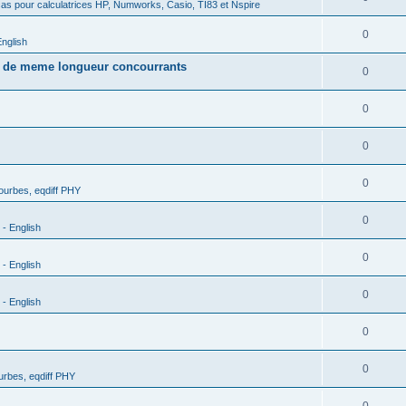
as pour calculatrices HP, Numworks, Casio, TI83 et Nspire
0
nglish
s de meme longueur concourrants
0
0
0
0
urbes, eqdiff PHY
0
- English
0
- English
0
- English
0
0
rbes, eqdiff PHY