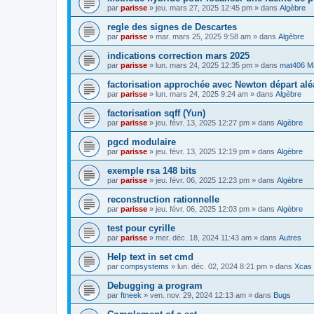
par
parisse
» jeu. mars 27, 2025 12:45 pm » dans
Algèbre
regle des signes de Descartes
par
parisse
» mar. mars 25, 2025 9:58 am » dans
Algèbre
indications correction mars 2025
par
parisse
» lun. mars 24, 2025 12:35 pm » dans
mat406 M
factorisation approchée avec Newton départ alé
par
parisse
» lun. mars 24, 2025 9:24 am » dans
Algèbre
factorisation sqff (Yun)
par
parisse
» jeu. févr. 13, 2025 12:27 pm » dans
Algèbre
pgcd modulaire
par
parisse
» jeu. févr. 13, 2025 12:19 pm » dans
Algèbre
exemple rsa 148 bits
par
parisse
» jeu. févr. 06, 2025 12:23 pm » dans
Algèbre
reconstruction rationnelle
par
parisse
» jeu. févr. 06, 2025 12:03 pm » dans
Algèbre
test pour cyrille
par
parisse
» mer. déc. 18, 2024 11:43 am » dans
Autres
Help text in set cmd
par
compsystems
» lun. déc. 02, 2024 8:21 pm » dans
Xcas 
Debugging a program
par
ftneek
» ven. nov. 29, 2024 12:13 am » dans
Bugs