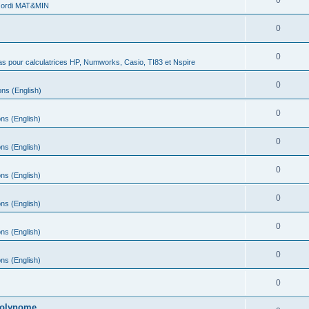
0
 ordi MAT&MIN
0
0
s pour calculatrices HP, Numworks, Casio, TI83 et Nspire
0
ns (English)
0
ns (English)
0
ns (English)
0
ns (English)
0
ns (English)
0
ns (English)
0
ns (English)
0
 polynome