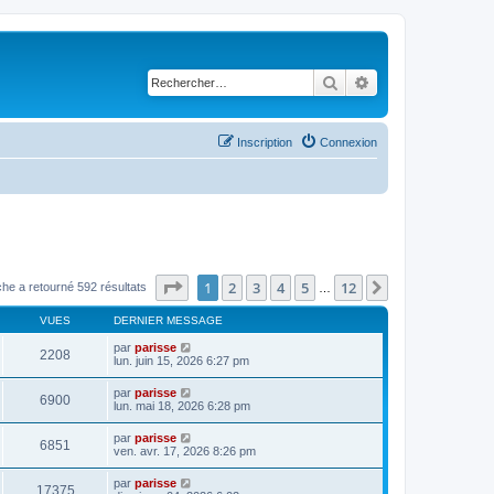
Rechercher
Recherche avancé
Inscription
Connexion
Page
1
sur
12
1
2
3
4
5
12
Suivant
he a retourné 592 résultats
…
VUES
DERNIER MESSAGE
par
parisse
2208
lun. juin 15, 2026 6:27 pm
par
parisse
6900
lun. mai 18, 2026 6:28 pm
par
parisse
6851
ven. avr. 17, 2026 8:26 pm
par
parisse
17375