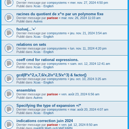
Dernier message par
compsystems
«
mer. nov. 27, 2024 4:50 pm
Publié dans
Xcas - English
racines du quotient de x^n par un polynome fixe
Dernier message par
parisse
«
mar. nov. 26, 2024 11:03 am
Publié dans
Autres
fsolve(...'='
Dernier message par
compsystems
«
jeu. nov. 21, 2024 3:54 am
Publié dans
Xcas - English
relations on sets
Dernier message par
compsystems
«
lun. nov. 11, 2024 4:20 pm
Publié dans
Xcas - English
coeff cmd for rational expressions.
Dernier message par
compsystems
«
sam. oct. 12, 2024 12:41 am
Publié dans
Xcas - English
gcd(8*x^2,x,7,6/x,2/x^2,5/x^3) & factor()
Dernier message par
compsystems
«
jeu. oct. 10, 2024 3:25 am
Publié dans
Xcas - English
ensembles
Dernier message par
parisse
«
ven. août 23, 2024 6:56 am
Publié dans
Autres
Specifying the type of expansion +/*
Dernier message par
compsystems
«
mar. août 20, 2024 4:07 am
Publié dans
Xcas - English
indications correction juin 2024
Dernier message par
parisse
«
ven. juil. 12, 2024 8:50 am
Publié dans
mat406 Math ordi MAT&MIN