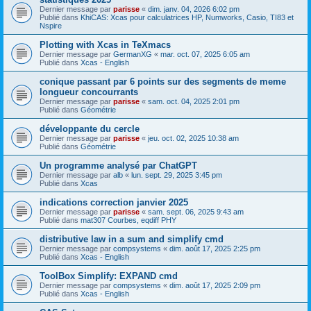
Dernier message par
parisse
«
dim. janv. 04, 2026 6:02 pm
Publié dans
KhiCAS: Xcas pour calculatrices HP, Numworks, Casio, TI83 et
Nspire
Plotting with Xcas in TeXmacs
Dernier message par
GermanXG
«
mar. oct. 07, 2025 6:05 am
Publié dans
Xcas - English
conique passant par 6 points sur des segments de meme
longueur concourrants
Dernier message par
parisse
«
sam. oct. 04, 2025 2:01 pm
Publié dans
Géométrie
développante du cercle
Dernier message par
parisse
«
jeu. oct. 02, 2025 10:38 am
Publié dans
Géométrie
Un programme analysé par ChatGPT
Dernier message par
alb
«
lun. sept. 29, 2025 3:45 pm
Publié dans
Xcas
indications correction janvier 2025
Dernier message par
parisse
«
sam. sept. 06, 2025 9:43 am
Publié dans
mat307 Courbes, eqdiff PHY
distributive law in a sum and simplify cmd
Dernier message par
compsystems
«
dim. août 17, 2025 2:25 pm
Publié dans
Xcas - English
ToolBox Simplify: EXPAND cmd
Dernier message par
compsystems
«
dim. août 17, 2025 2:09 pm
Publié dans
Xcas - English