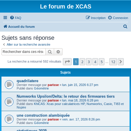
Le forum de XCAS
FAQ
Inscription
Connexion
R
Accueil du forum
e
Sujets sans réponse
c
Aller sur la recherche avancée
h
Rechercher
Recherche avancée
e
Page
1
sur
12
1
2
3
4
5
12
Sui
La recherche a retourné 592 résultats
r
…
c
Sujets
h
quadrilatere
e
Dernier message par
parisse
«
lun. juin 15, 2026 6:27 pm
Publié dans
Géométrie
r
Numworks Upsilon/Delta: le retour des firmwares tiers
Dernier message par
parisse
«
lun. mai 18, 2026 6:28 pm
Publié dans
KhiCAS: Xcas pour calculatrices HP, Numworks, Casio, TI83 et
Nspire
une construction alambiquée
Dernier message par
parisse
«
ven. avr. 17, 2026 8:26 pm
Publié dans
Géométrie
statistiques 2025