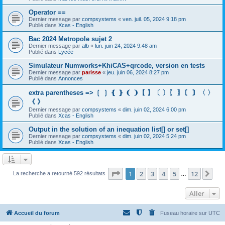
Operator ==
Dernier message par
compsystems
«
ven. juil. 05, 2024 9:18 pm
Publié dans
Xcas - English
Bac 2024 Metropole sujet 2
Dernier message par
alb
«
lun. juin 24, 2024 9:48 am
Publié dans
Lycée
Simulateur Numworks+KhiCAS+qrcode, version en tests
Dernier message par
parisse
«
jeu. juin 06, 2024 8:27 pm
Publié dans
Annonces
extra parentheses => ❲ ❳ ❴ ❵ ❨ ❩【 】〔 〕〖 〗〘 〙〈 〉
《 》
Dernier message par
compsystems
«
dim. juin 02, 2024 6:00 pm
Publié dans
Xcas - English
Output in the solution of an inequation list[] or set[]
Dernier message par
compsystems
«
dim. juin 02, 2024 5:24 pm
Publié dans
Xcas - English
Page
1
sur
12
1
2
3
4
5
12
Sui
La recherche a retourné 592 résultats
…
Aller
Accueil du forum
Fuseau horaire sur
UTC