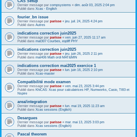
CAS Setup
Dernier message par
compsystems
«
dim. août 03, 2025 2:04 pm
Publié dans
Xcas - English
fourier_bn issue
Dernier message par
parisse
«
jeu. juil. 24, 2025 4:24 pm
Publié dans
Autres
indications correction juin2025
Dernier message par
parisse
«
ven. juin 27, 2025 11:17 am
Publié dans
mat307 Courbes, eqdiff PHY
indications correction juin2025
Dernier message par
parisse
«
jeu. juin 26, 2025 2:11 pm
Publié dans
mat406 Math ordi MAT&MIN
indications correction mai2025 exercice 1
Dernier message par
parisse
«
lun. juin 16, 2025 2:10 pm
Publié dans
Xcas-master
Compatibilité mode examen
Dernier message par
parisse
«
ven. mai 23, 2025 3:44 pm
Publié dans
KhiCAS: Xcas pour calculatrices HP, Numworks, Casio, TI83 et
Nspire
area/integration
Dernier message par
parisse
«
lun. mai 19, 2025 11:23 am
Publié dans
Xcas sessions (English)
Desargues
Dernier message par
parisse
«
mar. mai 13, 2025 3:03 pm
Publié dans
Xcas sessions (English)
Pascal theorem