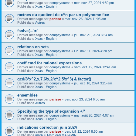
Dernier message par
compsystems
«
mer. nov. 27, 2024 4:50 pm
Publié dans
Xcas - English
racines du quotient de x^n par un polynome fixe
Dernier message par
parisse
«
mar. nov. 26, 2024 11:03 am
Publié dans
Autres
fsolve(...'='
Dernier message par
compsystems
«
jeu. nov. 21, 2024 3:54 am
Publié dans
Xcas - English
relations on sets
Dernier message par
compsystems
«
lun. nov. 11, 2024 4:20 pm
Publié dans
Xcas - English
coeff cmd for rational expressions.
Dernier message par
compsystems
«
sam. oct. 12, 2024 12:41 am
Publié dans
Xcas - English
gcd(8*x^2,x,7,6/x,2/x^2,5/x^3) & factor()
Dernier message par
compsystems
«
jeu. oct. 10, 2024 3:25 am
Publié dans
Xcas - English
ensembles
Dernier message par
parisse
«
ven. août 23, 2024 6:56 am
Publié dans
Autres
Specifying the type of expansion +/*
Dernier message par
compsystems
«
mar. août 20, 2024 4:07 am
Publié dans
Xcas - English
indications correction juin 2024
Dernier message par
parisse
«
ven. juil. 12, 2024 8:50 am
Publié dans
mat406 Math ordi MAT&MIN