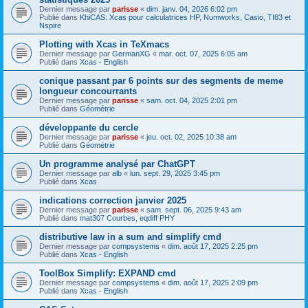
Dernier message par
parisse
«
dim. janv. 04, 2026 6:02 pm
Publié dans
KhiCAS: Xcas pour calculatrices HP, Numworks, Casio, TI83 et
Nspire
Plotting with Xcas in TeXmacs
Dernier message par
GermanXG
«
mar. oct. 07, 2025 6:05 am
Publié dans
Xcas - English
conique passant par 6 points sur des segments de meme
longueur concourrants
Dernier message par
parisse
«
sam. oct. 04, 2025 2:01 pm
Publié dans
Géométrie
développante du cercle
Dernier message par
parisse
«
jeu. oct. 02, 2025 10:38 am
Publié dans
Géométrie
Un programme analysé par ChatGPT
Dernier message par
alb
«
lun. sept. 29, 2025 3:45 pm
Publié dans
Xcas
indications correction janvier 2025
Dernier message par
parisse
«
sam. sept. 06, 2025 9:43 am
Publié dans
mat307 Courbes, eqdiff PHY
distributive law in a sum and simplify cmd
Dernier message par
compsystems
«
dim. août 17, 2025 2:25 pm
Publié dans
Xcas - English
ToolBox Simplify: EXPAND cmd
Dernier message par
compsystems
«
dim. août 17, 2025 2:09 pm
Publié dans
Xcas - English