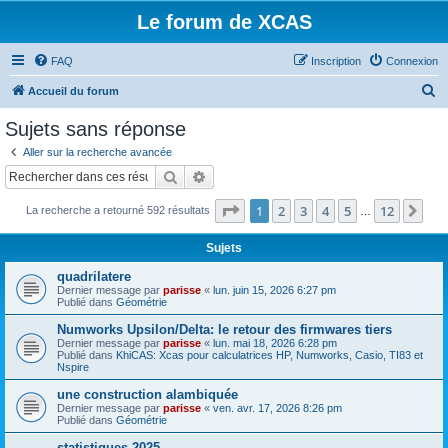
Le forum de XCAS
FAQ
Inscription
Connexion
R
Accueil du forum
e
Sujets sans réponse
c
Aller sur la recherche avancée
h
Rechercher
Recherche avancée
e
Page
1
sur
12
1
2
3
4
5
12
Sui
La recherche a retourné 592 résultats
r
…
c
Sujets
h
quadrilatere
e
Dernier message par
parisse
«
lun. juin 15, 2026 6:27 pm
Publié dans
Géométrie
r
Numworks Upsilon/Delta: le retour des firmwares tiers
Dernier message par
parisse
«
lun. mai 18, 2026 6:28 pm
Publié dans
KhiCAS: Xcas pour calculatrices HP, Numworks, Casio, TI83 et
Nspire
une construction alambiquée
Dernier message par
parisse
«
ven. avr. 17, 2026 8:26 pm
Publié dans
Géométrie
statistiques 2025