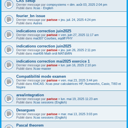
CAS Setup
Dernier message par
compsystems
«
dim. août 03, 2025 2:04 pm
Publié dans
Xcas - English
fourier_bn issue
Dernier message par
parisse
«
jeu. juil. 24, 2025 4:24 pm
Publié dans
Autres
indications correction juin2025
Dernier message par
parisse
«
ven. juin 27, 2025 11:17 am
Publié dans
mat307 Courbes, eqdiff PHY
indications correction juin2025
Dernier message par
parisse
«
jeu. juin 26, 2025 2:11 pm
Publié dans
mat406 Math ordi MAT&MIN
indications correction mai2025 exercice 1
Dernier message par
parisse
«
lun. juin 16, 2025 2:10 pm
Publié dans
Xcas-master
Compatibilité mode examen
Dernier message par
parisse
«
ven. mai 23, 2025 3:44 pm
Publié dans
KhiCAS: Xcas pour calculatrices HP, Numworks, Casio, TI83 et
Nspire
area/integration
Dernier message par
parisse
«
lun. mai 19, 2025 11:23 am
Publié dans
Xcas sessions (English)
Desargues
Dernier message par
parisse
«
mar. mai 13, 2025 3:03 pm
Publié dans
Xcas sessions (English)
Pascal theorem