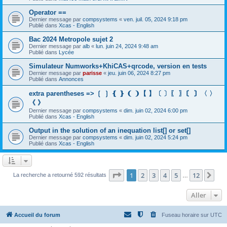
Operator ==
Dernier message par
compsystems
«
ven. juil. 05, 2024 9:18 pm
Publié dans
Xcas - English
Bac 2024 Metropole sujet 2
Dernier message par
alb
«
lun. juin 24, 2024 9:48 am
Publié dans
Lycée
Simulateur Numworks+KhiCAS+qrcode, version en tests
Dernier message par
parisse
«
jeu. juin 06, 2024 8:27 pm
Publié dans
Annonces
extra parentheses => ❲ ❳ ❴ ❵ ❨ ❩【 】〔 〕〖 〗〘 〙〈 〉
《 》
Dernier message par
compsystems
«
dim. juin 02, 2024 6:00 pm
Publié dans
Xcas - English
Output in the solution of an inequation list[] or set[]
Dernier message par
compsystems
«
dim. juin 02, 2024 5:24 pm
Publié dans
Xcas - English
Page
1
sur
12
1
2
3
4
5
12
Sui
La recherche a retourné 592 résultats
…
Aller
Accueil du forum
Fuseau horaire sur
UTC