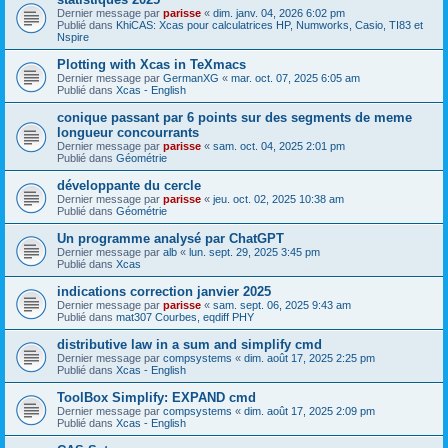
Dernier message par
parisse
«
dim. janv. 04, 2026 6:02 pm
Publié dans
KhiCAS: Xcas pour calculatrices HP, Numworks, Casio, TI83 et
Nspire
Plotting with Xcas in TeXmacs
Dernier message par
GermanXG
«
mar. oct. 07, 2025 6:05 am
Publié dans
Xcas - English
conique passant par 6 points sur des segments de meme
longueur concourrants
Dernier message par
parisse
«
sam. oct. 04, 2025 2:01 pm
Publié dans
Géométrie
développante du cercle
Dernier message par
parisse
«
jeu. oct. 02, 2025 10:38 am
Publié dans
Géométrie
Un programme analysé par ChatGPT
Dernier message par
alb
«
lun. sept. 29, 2025 3:45 pm
Publié dans
Xcas
indications correction janvier 2025
Dernier message par
parisse
«
sam. sept. 06, 2025 9:43 am
Publié dans
mat307 Courbes, eqdiff PHY
distributive law in a sum and simplify cmd
Dernier message par
compsystems
«
dim. août 17, 2025 2:25 pm
Publié dans
Xcas - English
ToolBox Simplify: EXPAND cmd
Dernier message par
compsystems
«
dim. août 17, 2025 2:09 pm
Publié dans
Xcas - English