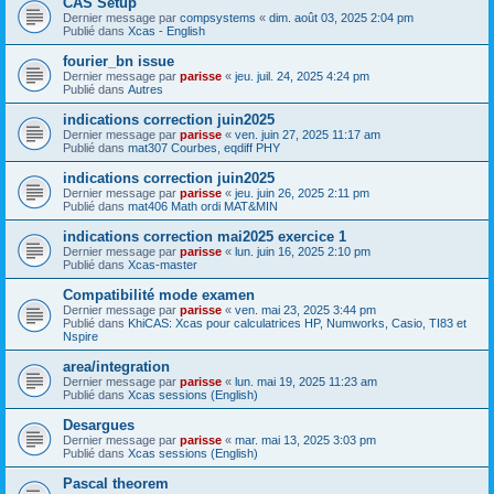
CAS Setup
Dernier message par
compsystems
«
dim. août 03, 2025 2:04 pm
Publié dans
Xcas - English
fourier_bn issue
Dernier message par
parisse
«
jeu. juil. 24, 2025 4:24 pm
Publié dans
Autres
indications correction juin2025
Dernier message par
parisse
«
ven. juin 27, 2025 11:17 am
Publié dans
mat307 Courbes, eqdiff PHY
indications correction juin2025
Dernier message par
parisse
«
jeu. juin 26, 2025 2:11 pm
Publié dans
mat406 Math ordi MAT&MIN
indications correction mai2025 exercice 1
Dernier message par
parisse
«
lun. juin 16, 2025 2:10 pm
Publié dans
Xcas-master
Compatibilité mode examen
Dernier message par
parisse
«
ven. mai 23, 2025 3:44 pm
Publié dans
KhiCAS: Xcas pour calculatrices HP, Numworks, Casio, TI83 et
Nspire
area/integration
Dernier message par
parisse
«
lun. mai 19, 2025 11:23 am
Publié dans
Xcas sessions (English)
Desargues
Dernier message par
parisse
«
mar. mai 13, 2025 3:03 pm
Publié dans
Xcas sessions (English)
Pascal theorem