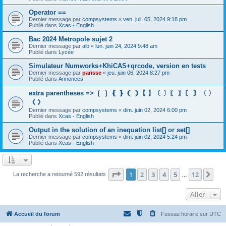
Operator ==
Dernier message par
compsystems
«
ven. juil. 05, 2024 9:18 pm
Publié dans
Xcas - English
Bac 2024 Metropole sujet 2
Dernier message par
alb
«
lun. juin 24, 2024 9:48 am
Publié dans
Lycée
Simulateur Numworks+KhiCAS+qrcode, version en tests
Dernier message par
parisse
«
jeu. juin 06, 2024 8:27 pm
Publié dans
Annonces
extra parentheses => ❲ ❳ ❴ ❵ ❨ ❩【 】〔 〕〖 〗〘 〙〈 〉
《 》
Dernier message par
compsystems
«
dim. juin 02, 2024 6:00 pm
Publié dans
Xcas - English
Output in the solution of an inequation list[] or set[]
Dernier message par
compsystems
«
dim. juin 02, 2024 5:24 pm
Publié dans
Xcas - English
Page
1
sur
12
1
2
3
4
5
12
Sui
La recherche a retourné 592 résultats
…
Aller
Accueil du forum
Fuseau horaire sur
UTC