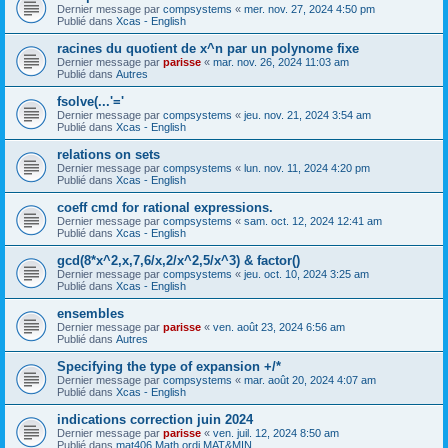
Dernier message par
compsystems
«
mer. nov. 27, 2024 4:50 pm
Publié dans
Xcas - English
racines du quotient de x^n par un polynome fixe
Dernier message par
parisse
«
mar. nov. 26, 2024 11:03 am
Publié dans
Autres
fsolve(...'='
Dernier message par
compsystems
«
jeu. nov. 21, 2024 3:54 am
Publié dans
Xcas - English
relations on sets
Dernier message par
compsystems
«
lun. nov. 11, 2024 4:20 pm
Publié dans
Xcas - English
coeff cmd for rational expressions.
Dernier message par
compsystems
«
sam. oct. 12, 2024 12:41 am
Publié dans
Xcas - English
gcd(8*x^2,x,7,6/x,2/x^2,5/x^3) & factor()
Dernier message par
compsystems
«
jeu. oct. 10, 2024 3:25 am
Publié dans
Xcas - English
ensembles
Dernier message par
parisse
«
ven. août 23, 2024 6:56 am
Publié dans
Autres
Specifying the type of expansion +/*
Dernier message par
compsystems
«
mar. août 20, 2024 4:07 am
Publié dans
Xcas - English
indications correction juin 2024
Dernier message par
parisse
«
ven. juil. 12, 2024 8:50 am
Publié dans
mat406 Math ordi MAT&MIN