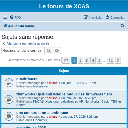
Le forum de XCAS
FAQ
Inscription
Connexion
R
Accueil du forum
e
Sujets sans réponse
c
Aller sur la recherche avancée
h
Rechercher
Recherche avancée
e
Page
1
sur
12
1
2
3
4
5
12
Sui
La recherche a retourné 592 résultats
r
…
c
Sujets
h
quadrilatere
e
Dernier message par
parisse
«
lun. juin 15, 2026 6:27 pm
Publié dans
Géométrie
r
Numworks Upsilon/Delta: le retour des firmwares tiers
Dernier message par
parisse
«
lun. mai 18, 2026 6:28 pm
Publié dans
KhiCAS: Xcas pour calculatrices HP, Numworks, Casio, TI83 et
Nspire
une construction alambiquée
Dernier message par
parisse
«
ven. avr. 17, 2026 8:26 pm
Publié dans
Géométrie
statistiques 2025