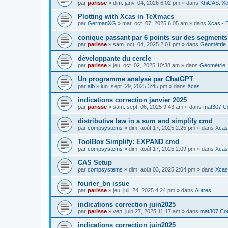
par
parisse
» dim. janv. 04, 2026 6:02 pm » dans
KhiCAS: Xc
Plotting with Xcas in TeXmacs
par
GermanXG
» mar. oct. 07, 2025 6:05 am » dans
Xcas - E
conique passant par 6 points sur des segment
par
parisse
» sam. oct. 04, 2025 2:01 pm » dans
Géométrie
développante du cercle
par
parisse
» jeu. oct. 02, 2025 10:38 am » dans
Géométrie
Un programme analysé par ChatGPT
par
alb
» lun. sept. 29, 2025 3:45 pm » dans
Xcas
indications correction janvier 2025
par
parisse
» sam. sept. 06, 2025 9:43 am » dans
mat307 Co
distributive law in a sum and simplify cmd
par
compsystems
» dim. août 17, 2025 2:25 pm » dans
Xcas 
ToolBox Simplify: EXPAND cmd
par
compsystems
» dim. août 17, 2025 2:09 pm » dans
Xcas 
CAS Setup
par
compsystems
» dim. août 03, 2025 2:04 pm » dans
Xcas 
fourier_bn issue
par
parisse
» jeu. juil. 24, 2025 4:24 pm » dans
Autres
indications correction juin2025
par
parisse
» ven. juin 27, 2025 11:17 am » dans
mat307 Cou
indications correction juin2025