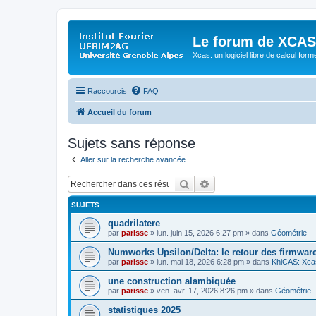
Le forum de XCAS
Xcas: un logiciel libre de calcul form
Raccourcis
FAQ
Accueil du forum
Sujets sans réponse
Aller sur la recherche avancée
Rechercher
Recherche avancée
SUJETS
quadrilatere
par
parisse
» lun. juin 15, 2026 6:27 pm » dans
Géométrie
Numworks Upsilon/Delta: le retour des firmware
par
parisse
» lun. mai 18, 2026 6:28 pm » dans
KhiCAS: Xcas
une construction alambiquée
par
parisse
» ven. avr. 17, 2026 8:26 pm » dans
Géométrie
statistiques 2025