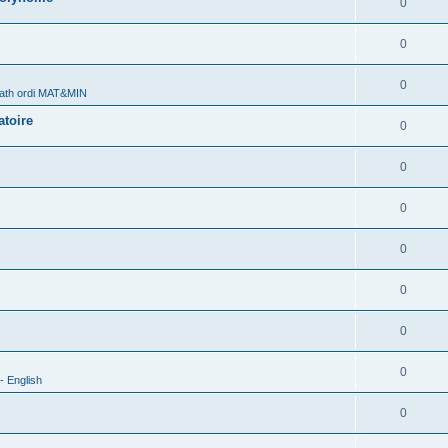
0
0
0
ath ordi MAT&MIN
atoire
0
0
0
0
0
0
0
- English
0