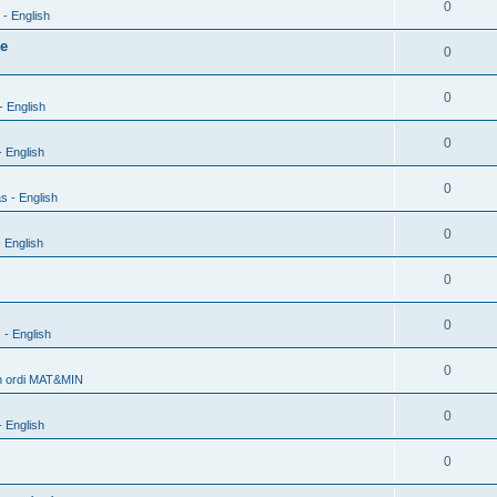
0
- English
xe
0
0
- English
0
 English
0
s - English
0
 English
0
0
 - English
0
h ordi MAT&MIN
0
 English
0