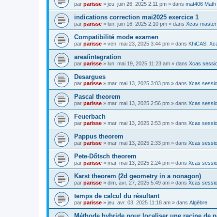
par
parisse
» jeu. juin 26, 2025 2:11 pm » dans
mat406 Math
indications correction mai2025 exercice 1
par
parisse
» lun. juin 16, 2025 2:10 pm » dans
Xcas-master
Compatibilité mode examen
par
parisse
» ven. mai 23, 2025 3:44 pm » dans
KhiCAS: Xca
area/integration
par
parisse
» lun. mai 19, 2025 11:23 am » dans
Xcas sessio
Desargues
par
parisse
» mar. mai 13, 2025 3:03 pm » dans
Xcas sessio
Pascal theorem
par
parisse
» mar. mai 13, 2025 2:56 pm » dans
Xcas sessio
Feuerbach
par
parisse
» mar. mai 13, 2025 2:53 pm » dans
Xcas sessio
Pappus theorem
par
parisse
» mar. mai 13, 2025 2:33 pm » dans
Xcas sessio
Pete-Dőtsch theorem
par
parisse
» mar. mai 13, 2025 2:24 pm » dans
Xcas sessio
Karst theorem (2d geometry in a nonagon)
par
parisse
» dim. avr. 27, 2025 5:49 am » dans
Xcas sessio
temps de calcul du résultant
par
parisse
» jeu. avr. 03, 2025 11:18 am » dans
Algèbre
Méthode hybride pour localiser une racine de