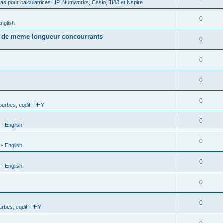
as pour calculatrices HP, Numworks, Casio, TI83 et Nspire
0
nglish
s de meme longueur concourrants
0
0
0
0
urbes, eqdiff PHY
0
- English
0
- English
0
- English
0
0
rbes, eqdiff PHY