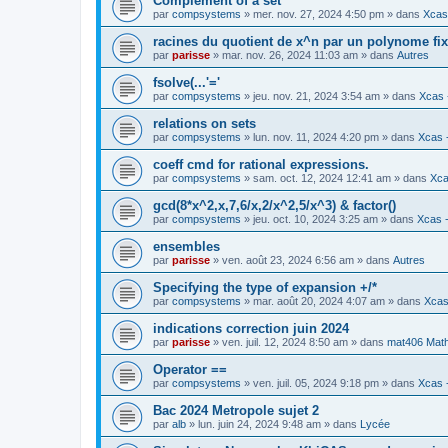
Complement of a set
par
compsystems
» mer. nov. 27, 2024 4:50 pm » dans
Xcas 
racines du quotient de x^n par un polynome fi
par
parisse
» mar. nov. 26, 2024 11:03 am » dans
Autres
fsolve(...'='
par
compsystems
» jeu. nov. 21, 2024 3:54 am » dans
Xcas 
relations on sets
par
compsystems
» lun. nov. 11, 2024 4:20 pm » dans
Xcas -
coeff cmd for rational expressions.
par
compsystems
» sam. oct. 12, 2024 12:41 am » dans
Xca
gcd(8*x^2,x,7,6/x,2/x^2,5/x^3) & factor()
par
compsystems
» jeu. oct. 10, 2024 3:25 am » dans
Xcas -
ensembles
par
parisse
» ven. août 23, 2024 6:56 am » dans
Autres
Specifying the type of expansion +/*
par
compsystems
» mar. août 20, 2024 4:07 am » dans
Xcas
indications correction juin 2024
par
parisse
» ven. juil. 12, 2024 8:50 am » dans
mat406 Mat
Operator ==
par
compsystems
» ven. juil. 05, 2024 9:18 pm » dans
Xcas -
Bac 2024 Metropole sujet 2
par
alb
» lun. juin 24, 2024 9:48 am » dans
Lycée