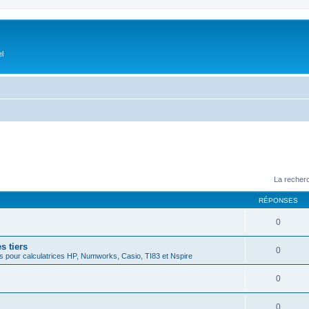
el
La recherc
RÉPONSES
0
s tiers
0
 pour calculatrices HP, Numworks, Casio, TI83 et Nspire
0
0