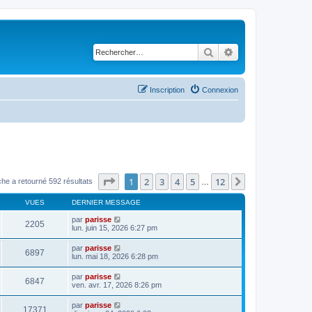
Rechercher
Recherche avancé
Inscription
Connexion
Page
1
sur
12
1
2
3
4
5
12
Suivant
he a retourné 592 résultats
…
VUES
DERNIER MESSAGE
par
parisse
2205
lun. juin 15, 2026 6:27 pm
par
parisse
6897
lun. mai 18, 2026 6:28 pm
par
parisse
6847
ven. avr. 17, 2026 8:26 pm
par
parisse
17371