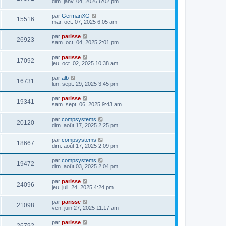
dim. janv. 04, 2026 6:02 pm
par
GermanXG
15516
mar. oct. 07, 2025 6:05 am
par
parisse
26923
sam. oct. 04, 2025 2:01 pm
par
parisse
17092
jeu. oct. 02, 2025 10:38 am
par
alb
16731
lun. sept. 29, 2025 3:45 pm
par
parisse
19341
sam. sept. 06, 2025 9:43 am
par
compsystems
20120
dim. août 17, 2025 2:25 pm
par
compsystems
18667
dim. août 17, 2025 2:09 pm
par
compsystems
19472
dim. août 03, 2025 2:04 pm
par
parisse
24096
jeu. juil. 24, 2025 4:24 pm
par
parisse
21098
ven. juin 27, 2025 11:17 am
par
parisse