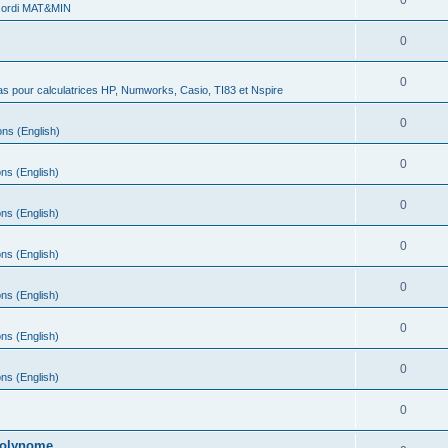
0
 ordi MAT&MIN
0
0
s pour calculatrices HP, Numworks, Casio, TI83 et Nspire
0
ns (English)
0
ns (English)
0
ns (English)
0
ns (English)
0
ns (English)
0
ns (English)
0
ns (English)
0
 polynome