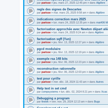
par
parisse
» jeu. mars 27, 2025 12:45 pm » dans
Algèbre
regle des signes de Descartes
par
parisse
» mar. mars 25, 2025 9:58 am » dans
Algèbre
indications correction mars 2025
par
parisse
» lun. mars 24, 2025 12:35 pm » dans
mat406 M
factorisation approchée avec Newton départ alé
par
parisse
» lun. mars 24, 2025 9:24 am » dans
Algèbre
factorisation sqff (Yun)
par
parisse
» jeu. févr. 13, 2025 12:27 pm » dans
Algèbre
pgcd modulaire
par
parisse
» jeu. févr. 13, 2025 12:19 pm » dans
Algèbre
exemple rsa 148 bits
par
parisse
» jeu. févr. 06, 2025 12:23 pm » dans
Algèbre
reconstruction rationnelle
par
parisse
» jeu. févr. 06, 2025 12:03 pm » dans
Algèbre
test pour cyrille
par
parisse
» mer. déc. 18, 2024 11:43 am » dans
Autres
Help text in set cmd
par
compsystems
» lun. déc. 02, 2024 8:21 pm » dans
Xcas 
Debugging a program
par
ftneek
» ven. nov. 29, 2024 12:13 am » dans
Bugs