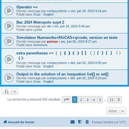
Operator ==
Dernier message par
compsystems
«
ven. juil. 05, 2024 9:18 pm
Publié dans
Xcas - English
Bac 2024 Metropole sujet 2
Dernier message par
alb
«
lun. juin 24, 2024 9:48 am
Publié dans
Lycée
Simulateur Numworks+KhiCAS+qrcode, version en tests
Dernier message par
parisse
«
jeu. juin 06, 2024 8:27 pm
Publié dans
Annonces
extra parentheses => ❲ ❳ ❴ ❵ ❨ ❩【 】〔 〕〖 〗〘 〙〈 〉
《 》
Dernier message par
compsystems
«
dim. juin 02, 2024 6:00 pm
Publié dans
Xcas - English
Output in the solution of an inequation list[] or set[]
Dernier message par
compsystems
«
dim. juin 02, 2024 5:24 pm
Publié dans
Xcas - English
Page
1
sur
12
1
2
3
4
5
12
Sui
La recherche a retourné 592 résultats
…
Aller
Accueil du forum
Fuseau horaire sur
UTC