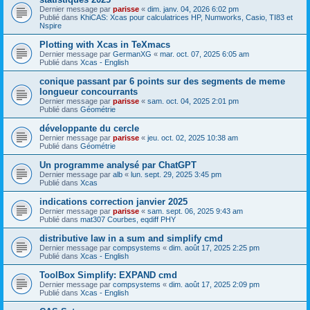
Dernier message par
parisse
«
dim. janv. 04, 2026 6:02 pm
Publié dans
KhiCAS: Xcas pour calculatrices HP, Numworks, Casio, TI83 et
Nspire
Plotting with Xcas in TeXmacs
Dernier message par
GermanXG
«
mar. oct. 07, 2025 6:05 am
Publié dans
Xcas - English
conique passant par 6 points sur des segments de meme
longueur concourrants
Dernier message par
parisse
«
sam. oct. 04, 2025 2:01 pm
Publié dans
Géométrie
développante du cercle
Dernier message par
parisse
«
jeu. oct. 02, 2025 10:38 am
Publié dans
Géométrie
Un programme analysé par ChatGPT
Dernier message par
alb
«
lun. sept. 29, 2025 3:45 pm
Publié dans
Xcas
indications correction janvier 2025
Dernier message par
parisse
«
sam. sept. 06, 2025 9:43 am
Publié dans
mat307 Courbes, eqdiff PHY
distributive law in a sum and simplify cmd
Dernier message par
compsystems
«
dim. août 17, 2025 2:25 pm
Publié dans
Xcas - English
ToolBox Simplify: EXPAND cmd
Dernier message par
compsystems
«
dim. août 17, 2025 2:09 pm
Publié dans
Xcas - English