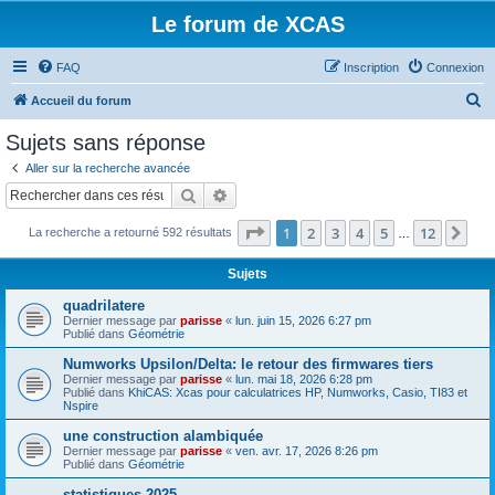
Le forum de XCAS
FAQ
Inscription
Connexion
R
Accueil du forum
e
Sujets sans réponse
c
Aller sur la recherche avancée
h
Rechercher
Recherche avancée
e
Page
1
sur
12
1
2
3
4
5
12
Sui
La recherche a retourné 592 résultats
r
…
c
Sujets
h
quadrilatere
e
Dernier message par
parisse
«
lun. juin 15, 2026 6:27 pm
Publié dans
Géométrie
r
Numworks Upsilon/Delta: le retour des firmwares tiers
Dernier message par
parisse
«
lun. mai 18, 2026 6:28 pm
Publié dans
KhiCAS: Xcas pour calculatrices HP, Numworks, Casio, TI83 et
Nspire
une construction alambiquée
Dernier message par
parisse
«
ven. avr. 17, 2026 8:26 pm
Publié dans
Géométrie
statistiques 2025