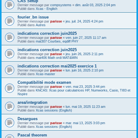
CAS Setup
Dernier message par
compsystems
«
dim. août 03, 2025 2:04 pm
Publié dans
Xcas - English
fourier_bn issue
Dernier message par
parisse
«
jeu. juil. 24, 2025 4:24 pm
Publié dans
Autres
indications correction juin2025
Dernier message par
parisse
«
ven. juin 27, 2025 11:17 am
Publié dans
mat307 Courbes, eqdiff PHY
indications correction juin2025
Dernier message par
parisse
«
jeu. juin 26, 2025 2:11 pm
Publié dans
mat406 Math ordi MAT&MIN
indications correction mai2025 exercice 1
Dernier message par
parisse
«
lun. juin 16, 2025 2:10 pm
Publié dans
Xcas-master
Compatibilité mode examen
Dernier message par
parisse
«
ven. mai 23, 2025 3:44 pm
Publié dans
KhiCAS: Xcas pour calculatrices HP, Numworks, Casio, TI83 et
Nspire
area/integration
Dernier message par
parisse
«
lun. mai 19, 2025 11:23 am
Publié dans
Xcas sessions (English)
Desargues
Dernier message par
parisse
«
mar. mai 13, 2025 3:03 pm
Publié dans
Xcas sessions (English)
Pascal theorem