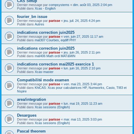
CAS Setup
Dernier message par
compsystems
«
dim. août 03, 2025 2:04 pm
Publié dans
Xcas - English
fourier_bn issue
Dernier message par
parisse
«
jeu. juil. 24, 2025 4:24 pm
Publié dans
Autres
indications correction juin2025
Dernier message par
parisse
«
ven. juin 27, 2025 11:17 am
Publié dans
mat307 Courbes, eqdiff PHY
indications correction juin2025
Dernier message par
parisse
«
jeu. juin 26, 2025 2:11 pm
Publié dans
mat406 Math ordi MAT&MIN
indications correction mai2025 exercice 1
Dernier message par
parisse
«
lun. juin 16, 2025 2:10 pm
Publié dans
Xcas-master
Compatibilité mode examen
Dernier message par
parisse
«
ven. mai 23, 2025 3:44 pm
Publié dans
KhiCAS: Xcas pour calculatrices HP, Numworks, Casio, TI83 et
Nspire
area/integration
Dernier message par
parisse
«
lun. mai 19, 2025 11:23 am
Publié dans
Xcas sessions (English)
Desargues
Dernier message par
parisse
«
mar. mai 13, 2025 3:03 pm
Publié dans
Xcas sessions (English)
Pascal theorem