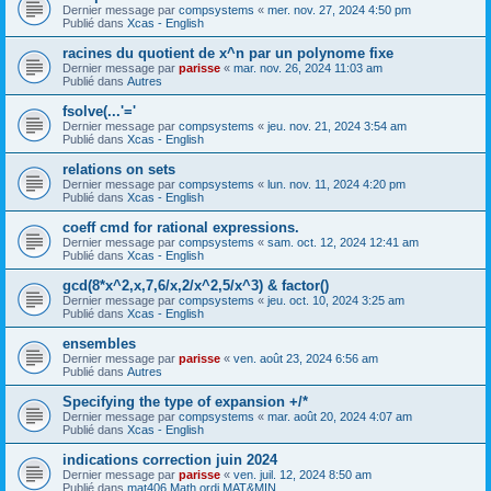
Dernier message par
compsystems
«
mer. nov. 27, 2024 4:50 pm
Publié dans
Xcas - English
racines du quotient de x^n par un polynome fixe
Dernier message par
parisse
«
mar. nov. 26, 2024 11:03 am
Publié dans
Autres
fsolve(...'='
Dernier message par
compsystems
«
jeu. nov. 21, 2024 3:54 am
Publié dans
Xcas - English
relations on sets
Dernier message par
compsystems
«
lun. nov. 11, 2024 4:20 pm
Publié dans
Xcas - English
coeff cmd for rational expressions.
Dernier message par
compsystems
«
sam. oct. 12, 2024 12:41 am
Publié dans
Xcas - English
gcd(8*x^2,x,7,6/x,2/x^2,5/x^3) & factor()
Dernier message par
compsystems
«
jeu. oct. 10, 2024 3:25 am
Publié dans
Xcas - English
ensembles
Dernier message par
parisse
«
ven. août 23, 2024 6:56 am
Publié dans
Autres
Specifying the type of expansion +/*
Dernier message par
compsystems
«
mar. août 20, 2024 4:07 am
Publié dans
Xcas - English
indications correction juin 2024
Dernier message par
parisse
«
ven. juil. 12, 2024 8:50 am
Publié dans
mat406 Math ordi MAT&MIN