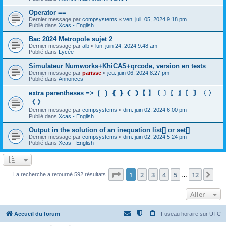
Operator ==
Dernier message par
compsystems
«
ven. juil. 05, 2024 9:18 pm
Publié dans
Xcas - English
Bac 2024 Metropole sujet 2
Dernier message par
alb
«
lun. juin 24, 2024 9:48 am
Publié dans
Lycée
Simulateur Numworks+KhiCAS+qrcode, version en tests
Dernier message par
parisse
«
jeu. juin 06, 2024 8:27 pm
Publié dans
Annonces
extra parentheses => ❲ ❳ ❴ ❵ ❨ ❩【 】〔 〕〖 〗〘 〙〈 〉
《 》
Dernier message par
compsystems
«
dim. juin 02, 2024 6:00 pm
Publié dans
Xcas - English
Output in the solution of an inequation list[] or set[]
Dernier message par
compsystems
«
dim. juin 02, 2024 5:24 pm
Publié dans
Xcas - English
Page
1
sur
12
1
2
3
4
5
12
Sui
La recherche a retourné 592 résultats
…
Aller
Accueil du forum
Fuseau horaire sur
UTC