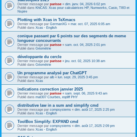
Dernier message par
parisse
«
dim. janv. 04, 2026 6:02 pm
Publié dans
KhiCAS: Xcas pour calculatrices HP, Numworks, Casio, TI83 et
Nspire
Plotting with Xcas in TeXmacs
Dernier message par
GermanXG
«
mar. oct. 07, 2025 6:05 am
Publié dans
Xcas - English
conique passant par 6 points sur des segments de meme
longueur concourrants
Dernier message par
parisse
«
sam. oct. 04, 2025 2:01 pm
Publié dans
Géométrie
développante du cercle
Dernier message par
parisse
«
jeu. oct. 02, 2025 10:38 am
Publié dans
Géométrie
Un programme analysé par ChatGPT
Dernier message par
alb
«
lun. sept. 29, 2025 3:45 pm
Publié dans
Xcas
indications correction janvier 2025
Dernier message par
parisse
«
sam. sept. 06, 2025 9:43 am
Publié dans
mat307 Courbes, eqdiff PHY
distributive law in a sum and simplify cmd
Dernier message par
compsystems
«
dim. août 17, 2025 2:25 pm
Publié dans
Xcas - English
ToolBox Simplify: EXPAND cmd
Dernier message par
compsystems
«
dim. août 17, 2025 2:09 pm
Publié dans
Xcas - English