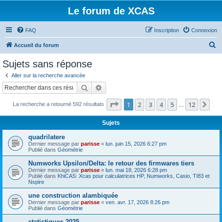
Le forum de XCAS
FAQ
Inscription
Connexion
R
Accueil du forum
e
Sujets sans réponse
c
Aller sur la recherche avancée
h
Rechercher
Recherche avancée
e
Page
1
sur
12
1
2
3
4
5
12
Sui
La recherche a retourné 592 résultats
r
…
c
Sujets
h
quadrilatere
e
Dernier message par
parisse
«
lun. juin 15, 2026 6:27 pm
Publié dans
Géométrie
r
Numworks Upsilon/Delta: le retour des firmwares tiers
Dernier message par
parisse
«
lun. mai 18, 2026 6:28 pm
Publié dans
KhiCAS: Xcas pour calculatrices HP, Numworks, Casio, TI83 et
Nspire
une construction alambiquée
Dernier message par
parisse
«
ven. avr. 17, 2026 8:26 pm
Publié dans
Géométrie
statistiques 2025