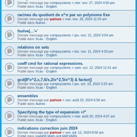
Dernier message par
compsystems
«
mer. nov. 27, 2024 4:50 pm
Publié dans
Xcas - English
racines du quotient de x^n par un polynome fixe
Dernier message par
parisse
«
mar. nov. 26, 2024 11:03 am
Publié dans
Autres
fsolve(...'='
Dernier message par
compsystems
«
jeu. nov. 21, 2024 3:54 am
Publié dans
Xcas - English
relations on sets
Dernier message par
compsystems
«
lun. nov. 11, 2024 4:20 pm
Publié dans
Xcas - English
coeff cmd for rational expressions.
Dernier message par
compsystems
«
sam. oct. 12, 2024 12:41 am
Publié dans
Xcas - English
gcd(8*x^2,x,7,6/x,2/x^2,5/x^3) & factor()
Dernier message par
compsystems
«
jeu. oct. 10, 2024 3:25 am
Publié dans
Xcas - English
ensembles
Dernier message par
parisse
«
ven. août 23, 2024 6:56 am
Publié dans
Autres
Specifying the type of expansion +/*
Dernier message par
compsystems
«
mar. août 20, 2024 4:07 am
Publié dans
Xcas - English
indications correction juin 2024
Dernier message par
parisse
«
ven. juil. 12, 2024 8:50 am
Publié dans
mat406 Math ordi MAT&MIN