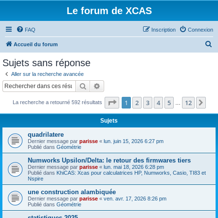
Le forum de XCAS
FAQ
Inscription
Connexion
R
Accueil du forum
e
Sujets sans réponse
c
Aller sur la recherche avancée
h
Rechercher
Recherche avancée
e
Page
1
sur
12
1
2
3
4
5
12
Sui
La recherche a retourné 592 résultats
r
…
c
Sujets
h
quadrilatere
e
Dernier message par
parisse
«
lun. juin 15, 2026 6:27 pm
Publié dans
Géométrie
r
Numworks Upsilon/Delta: le retour des firmwares tiers
Dernier message par
parisse
«
lun. mai 18, 2026 6:28 pm
Publié dans
KhiCAS: Xcas pour calculatrices HP, Numworks, Casio, TI83 et
Nspire
une construction alambiquée
Dernier message par
parisse
«
ven. avr. 17, 2026 8:26 pm
Publié dans
Géométrie
statistiques 2025