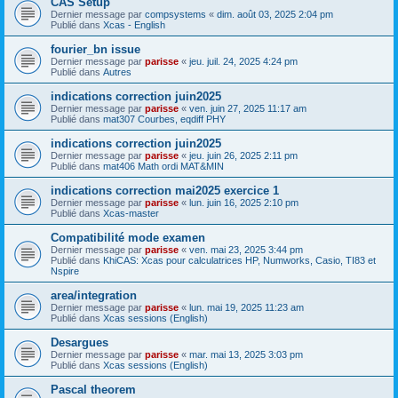
CAS Setup
Dernier message par
compsystems
«
dim. août 03, 2025 2:04 pm
Publié dans
Xcas - English
fourier_bn issue
Dernier message par
parisse
«
jeu. juil. 24, 2025 4:24 pm
Publié dans
Autres
indications correction juin2025
Dernier message par
parisse
«
ven. juin 27, 2025 11:17 am
Publié dans
mat307 Courbes, eqdiff PHY
indications correction juin2025
Dernier message par
parisse
«
jeu. juin 26, 2025 2:11 pm
Publié dans
mat406 Math ordi MAT&MIN
indications correction mai2025 exercice 1
Dernier message par
parisse
«
lun. juin 16, 2025 2:10 pm
Publié dans
Xcas-master
Compatibilité mode examen
Dernier message par
parisse
«
ven. mai 23, 2025 3:44 pm
Publié dans
KhiCAS: Xcas pour calculatrices HP, Numworks, Casio, TI83 et
Nspire
area/integration
Dernier message par
parisse
«
lun. mai 19, 2025 11:23 am
Publié dans
Xcas sessions (English)
Desargues
Dernier message par
parisse
«
mar. mai 13, 2025 3:03 pm
Publié dans
Xcas sessions (English)
Pascal theorem