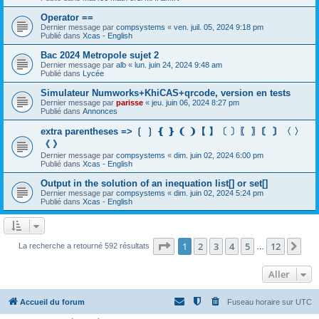
Operator ==
Dernier message par
compsystems
«
ven. juil. 05, 2024 9:18 pm
Publié dans
Xcas - English
Bac 2024 Metropole sujet 2
Dernier message par
alb
«
lun. juin 24, 2024 9:48 am
Publié dans
Lycée
Simulateur Numworks+KhiCAS+qrcode, version en tests
Dernier message par
parisse
«
jeu. juin 06, 2024 8:27 pm
Publié dans
Annonces
extra parentheses => ❲ ❳ ❴ ❵ ❨ ❩【 】〔 〕〖 〗〘 〙〈 〉
《 》
Dernier message par
compsystems
«
dim. juin 02, 2024 6:00 pm
Publié dans
Xcas - English
Output in the solution of an inequation list[] or set[]
Dernier message par
compsystems
«
dim. juin 02, 2024 5:24 pm
Publié dans
Xcas - English
Page
1
sur
12
1
2
3
4
5
12
Sui
La recherche a retourné 592 résultats
…
Aller
Accueil du forum
Fuseau horaire sur
UTC