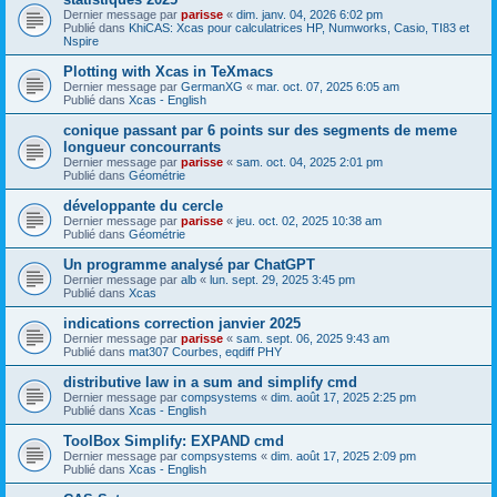
Dernier message par
parisse
«
dim. janv. 04, 2026 6:02 pm
Publié dans
KhiCAS: Xcas pour calculatrices HP, Numworks, Casio, TI83 et
Nspire
Plotting with Xcas in TeXmacs
Dernier message par
GermanXG
«
mar. oct. 07, 2025 6:05 am
Publié dans
Xcas - English
conique passant par 6 points sur des segments de meme
longueur concourrants
Dernier message par
parisse
«
sam. oct. 04, 2025 2:01 pm
Publié dans
Géométrie
développante du cercle
Dernier message par
parisse
«
jeu. oct. 02, 2025 10:38 am
Publié dans
Géométrie
Un programme analysé par ChatGPT
Dernier message par
alb
«
lun. sept. 29, 2025 3:45 pm
Publié dans
Xcas
indications correction janvier 2025
Dernier message par
parisse
«
sam. sept. 06, 2025 9:43 am
Publié dans
mat307 Courbes, eqdiff PHY
distributive law in a sum and simplify cmd
Dernier message par
compsystems
«
dim. août 17, 2025 2:25 pm
Publié dans
Xcas - English
ToolBox Simplify: EXPAND cmd
Dernier message par
compsystems
«
dim. août 17, 2025 2:09 pm
Publié dans
Xcas - English