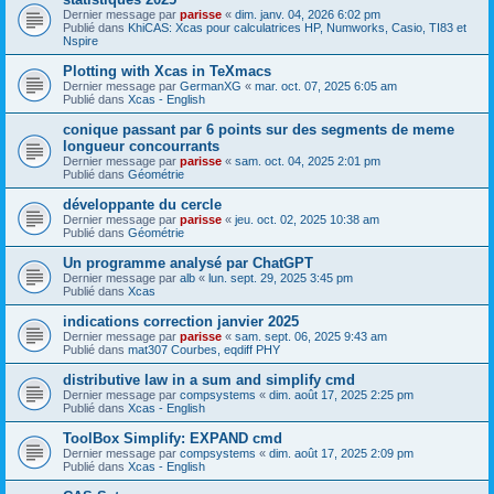
Dernier message par
parisse
«
dim. janv. 04, 2026 6:02 pm
Publié dans
KhiCAS: Xcas pour calculatrices HP, Numworks, Casio, TI83 et
Nspire
Plotting with Xcas in TeXmacs
Dernier message par
GermanXG
«
mar. oct. 07, 2025 6:05 am
Publié dans
Xcas - English
conique passant par 6 points sur des segments de meme
longueur concourrants
Dernier message par
parisse
«
sam. oct. 04, 2025 2:01 pm
Publié dans
Géométrie
développante du cercle
Dernier message par
parisse
«
jeu. oct. 02, 2025 10:38 am
Publié dans
Géométrie
Un programme analysé par ChatGPT
Dernier message par
alb
«
lun. sept. 29, 2025 3:45 pm
Publié dans
Xcas
indications correction janvier 2025
Dernier message par
parisse
«
sam. sept. 06, 2025 9:43 am
Publié dans
mat307 Courbes, eqdiff PHY
distributive law in a sum and simplify cmd
Dernier message par
compsystems
«
dim. août 17, 2025 2:25 pm
Publié dans
Xcas - English
ToolBox Simplify: EXPAND cmd
Dernier message par
compsystems
«
dim. août 17, 2025 2:09 pm
Publié dans
Xcas - English