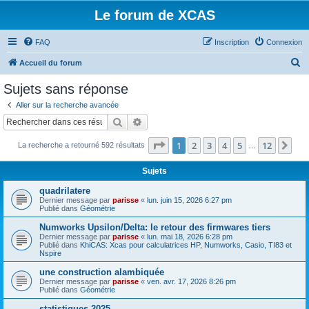
Le forum de XCAS
FAQ
Inscription
Connexion
R
Accueil du forum
e
Sujets sans réponse
c
Aller sur la recherche avancée
h
Rechercher
Recherche avancée
e
Page
1
sur
12
1
2
3
4
5
12
Sui
La recherche a retourné 592 résultats
r
…
c
Sujets
h
quadrilatere
e
Dernier message par
parisse
«
lun. juin 15, 2026 6:27 pm
Publié dans
Géométrie
r
Numworks Upsilon/Delta: le retour des firmwares tiers
Dernier message par
parisse
«
lun. mai 18, 2026 6:28 pm
Publié dans
KhiCAS: Xcas pour calculatrices HP, Numworks, Casio, TI83 et
Nspire
une construction alambiquée
Dernier message par
parisse
«
ven. avr. 17, 2026 8:26 pm
Publié dans
Géométrie
statistiques 2025