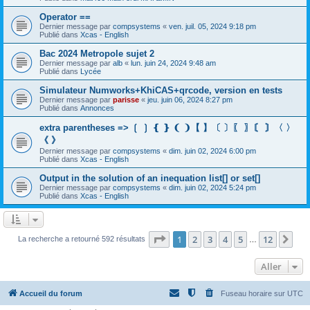
Operator ==
Dernier message par
compsystems
«
ven. juil. 05, 2024 9:18 pm
Publié dans
Xcas - English
Bac 2024 Metropole sujet 2
Dernier message par
alb
«
lun. juin 24, 2024 9:48 am
Publié dans
Lycée
Simulateur Numworks+KhiCAS+qrcode, version en tests
Dernier message par
parisse
«
jeu. juin 06, 2024 8:27 pm
Publié dans
Annonces
extra parentheses => ❲ ❳ ❴ ❵ ❨ ❩【 】〔 〕〖 〗〘 〙〈 〉
《 》
Dernier message par
compsystems
«
dim. juin 02, 2024 6:00 pm
Publié dans
Xcas - English
Output in the solution of an inequation list[] or set[]
Dernier message par
compsystems
«
dim. juin 02, 2024 5:24 pm
Publié dans
Xcas - English
Page
1
sur
12
1
2
3
4
5
12
Sui
La recherche a retourné 592 résultats
…
Aller
Accueil du forum
Fuseau horaire sur
UTC