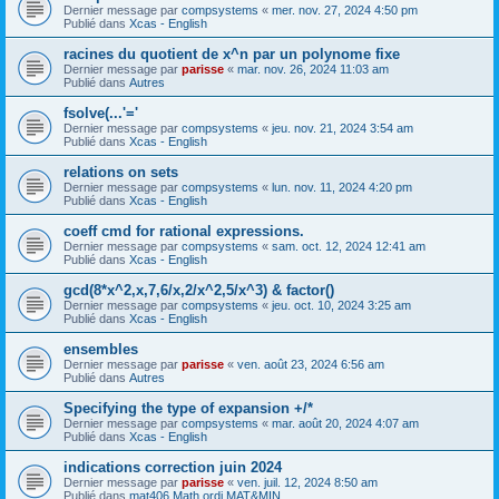
Dernier message par
compsystems
«
mer. nov. 27, 2024 4:50 pm
Publié dans
Xcas - English
racines du quotient de x^n par un polynome fixe
Dernier message par
parisse
«
mar. nov. 26, 2024 11:03 am
Publié dans
Autres
fsolve(...'='
Dernier message par
compsystems
«
jeu. nov. 21, 2024 3:54 am
Publié dans
Xcas - English
relations on sets
Dernier message par
compsystems
«
lun. nov. 11, 2024 4:20 pm
Publié dans
Xcas - English
coeff cmd for rational expressions.
Dernier message par
compsystems
«
sam. oct. 12, 2024 12:41 am
Publié dans
Xcas - English
gcd(8*x^2,x,7,6/x,2/x^2,5/x^3) & factor()
Dernier message par
compsystems
«
jeu. oct. 10, 2024 3:25 am
Publié dans
Xcas - English
ensembles
Dernier message par
parisse
«
ven. août 23, 2024 6:56 am
Publié dans
Autres
Specifying the type of expansion +/*
Dernier message par
compsystems
«
mar. août 20, 2024 4:07 am
Publié dans
Xcas - English
indications correction juin 2024
Dernier message par
parisse
«
ven. juil. 12, 2024 8:50 am
Publié dans
mat406 Math ordi MAT&MIN