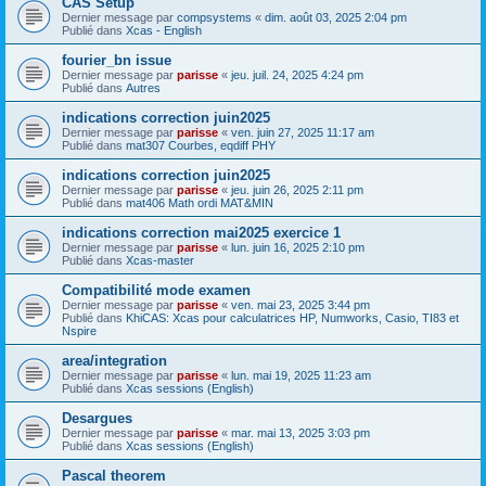
CAS Setup
Dernier message par
compsystems
«
dim. août 03, 2025 2:04 pm
Publié dans
Xcas - English
fourier_bn issue
Dernier message par
parisse
«
jeu. juil. 24, 2025 4:24 pm
Publié dans
Autres
indications correction juin2025
Dernier message par
parisse
«
ven. juin 27, 2025 11:17 am
Publié dans
mat307 Courbes, eqdiff PHY
indications correction juin2025
Dernier message par
parisse
«
jeu. juin 26, 2025 2:11 pm
Publié dans
mat406 Math ordi MAT&MIN
indications correction mai2025 exercice 1
Dernier message par
parisse
«
lun. juin 16, 2025 2:10 pm
Publié dans
Xcas-master
Compatibilité mode examen
Dernier message par
parisse
«
ven. mai 23, 2025 3:44 pm
Publié dans
KhiCAS: Xcas pour calculatrices HP, Numworks, Casio, TI83 et
Nspire
area/integration
Dernier message par
parisse
«
lun. mai 19, 2025 11:23 am
Publié dans
Xcas sessions (English)
Desargues
Dernier message par
parisse
«
mar. mai 13, 2025 3:03 pm
Publié dans
Xcas sessions (English)
Pascal theorem