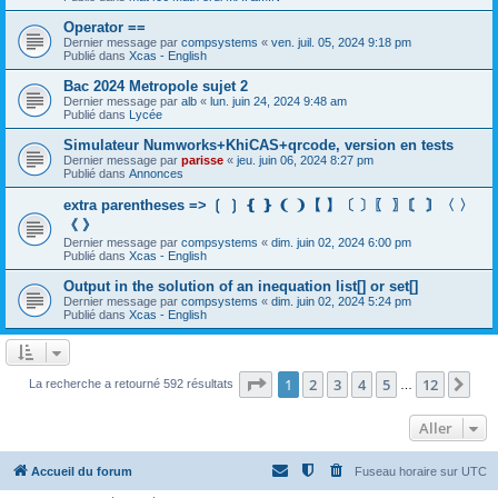
Operator ==
Dernier message par
compsystems
«
ven. juil. 05, 2024 9:18 pm
Publié dans
Xcas - English
Bac 2024 Metropole sujet 2
Dernier message par
alb
«
lun. juin 24, 2024 9:48 am
Publié dans
Lycée
Simulateur Numworks+KhiCAS+qrcode, version en tests
Dernier message par
parisse
«
jeu. juin 06, 2024 8:27 pm
Publié dans
Annonces
extra parentheses => ❲ ❳ ❴ ❵ ❨ ❩【 】〔 〕〖 〗〘 〙〈 〉
《 》
Dernier message par
compsystems
«
dim. juin 02, 2024 6:00 pm
Publié dans
Xcas - English
Output in the solution of an inequation list[] or set[]
Dernier message par
compsystems
«
dim. juin 02, 2024 5:24 pm
Publié dans
Xcas - English
Page
1
sur
12
1
2
3
4
5
12
Sui
La recherche a retourné 592 résultats
…
Aller
Accueil du forum
Fuseau horaire sur
UTC