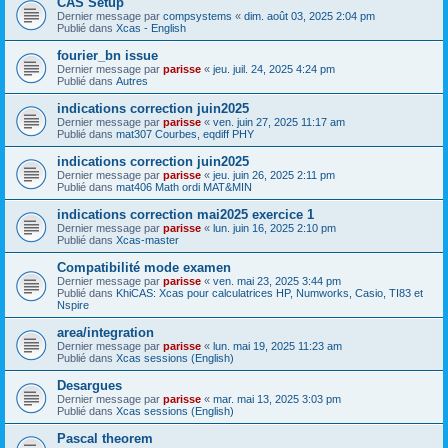
CAS Setup
Dernier message par
compsystems
«
dim. août 03, 2025 2:04 pm
Publié dans
Xcas - English
fourier_bn issue
Dernier message par
parisse
«
jeu. juil. 24, 2025 4:24 pm
Publié dans
Autres
indications correction juin2025
Dernier message par
parisse
«
ven. juin 27, 2025 11:17 am
Publié dans
mat307 Courbes, eqdiff PHY
indications correction juin2025
Dernier message par
parisse
«
jeu. juin 26, 2025 2:11 pm
Publié dans
mat406 Math ordi MAT&MIN
indications correction mai2025 exercice 1
Dernier message par
parisse
«
lun. juin 16, 2025 2:10 pm
Publié dans
Xcas-master
Compatibilité mode examen
Dernier message par
parisse
«
ven. mai 23, 2025 3:44 pm
Publié dans
KhiCAS: Xcas pour calculatrices HP, Numworks, Casio, TI83 et
Nspire
area/integration
Dernier message par
parisse
«
lun. mai 19, 2025 11:23 am
Publié dans
Xcas sessions (English)
Desargues
Dernier message par
parisse
«
mar. mai 13, 2025 3:03 pm
Publié dans
Xcas sessions (English)
Pascal theorem