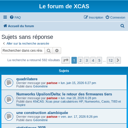
Le forum de XCAS
FAQ
Inscription
Connexion
R
Accueil du forum
e
Sujets sans réponse
c
Aller sur la recherche avancée
h
Rechercher
Recherche avancée
e
Page
1
sur
12
1
2
3
4
5
12
Sui
La recherche a retourné 592 résultats
r
…
c
Sujets
h
quadrilatere
e
Dernier message par
parisse
«
lun. juin 15, 2026 6:27 pm
Publié dans
Géométrie
r
Numworks Upsilon/Delta: le retour des firmwares tiers
Dernier message par
parisse
«
lun. mai 18, 2026 6:28 pm
Publié dans
KhiCAS: Xcas pour calculatrices HP, Numworks, Casio, TI83 et
Nspire
une construction alambiquée
Dernier message par
parisse
«
ven. avr. 17, 2026 8:26 pm
Publié dans
Géométrie
statistiques 2025