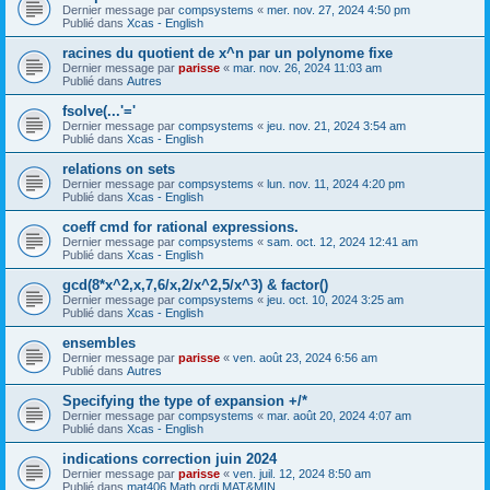
Dernier message par
compsystems
«
mer. nov. 27, 2024 4:50 pm
Publié dans
Xcas - English
racines du quotient de x^n par un polynome fixe
Dernier message par
parisse
«
mar. nov. 26, 2024 11:03 am
Publié dans
Autres
fsolve(...'='
Dernier message par
compsystems
«
jeu. nov. 21, 2024 3:54 am
Publié dans
Xcas - English
relations on sets
Dernier message par
compsystems
«
lun. nov. 11, 2024 4:20 pm
Publié dans
Xcas - English
coeff cmd for rational expressions.
Dernier message par
compsystems
«
sam. oct. 12, 2024 12:41 am
Publié dans
Xcas - English
gcd(8*x^2,x,7,6/x,2/x^2,5/x^3) & factor()
Dernier message par
compsystems
«
jeu. oct. 10, 2024 3:25 am
Publié dans
Xcas - English
ensembles
Dernier message par
parisse
«
ven. août 23, 2024 6:56 am
Publié dans
Autres
Specifying the type of expansion +/*
Dernier message par
compsystems
«
mar. août 20, 2024 4:07 am
Publié dans
Xcas - English
indications correction juin 2024
Dernier message par
parisse
«
ven. juil. 12, 2024 8:50 am
Publié dans
mat406 Math ordi MAT&MIN