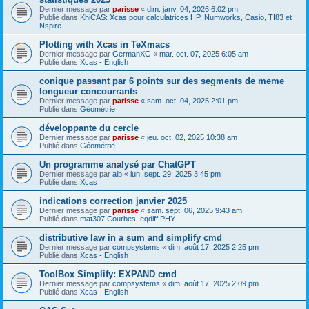
Dernier message par
parisse
«
dim. janv. 04, 2026 6:02 pm
Publié dans
KhiCAS: Xcas pour calculatrices HP, Numworks, Casio, TI83 et
Nspire
Plotting with Xcas in TeXmacs
Dernier message par
GermanXG
«
mar. oct. 07, 2025 6:05 am
Publié dans
Xcas - English
conique passant par 6 points sur des segments de meme
longueur concourrants
Dernier message par
parisse
«
sam. oct. 04, 2025 2:01 pm
Publié dans
Géométrie
développante du cercle
Dernier message par
parisse
«
jeu. oct. 02, 2025 10:38 am
Publié dans
Géométrie
Un programme analysé par ChatGPT
Dernier message par
alb
«
lun. sept. 29, 2025 3:45 pm
Publié dans
Xcas
indications correction janvier 2025
Dernier message par
parisse
«
sam. sept. 06, 2025 9:43 am
Publié dans
mat307 Courbes, eqdiff PHY
distributive law in a sum and simplify cmd
Dernier message par
compsystems
«
dim. août 17, 2025 2:25 pm
Publié dans
Xcas - English
ToolBox Simplify: EXPAND cmd
Dernier message par
compsystems
«
dim. août 17, 2025 2:09 pm
Publié dans
Xcas - English