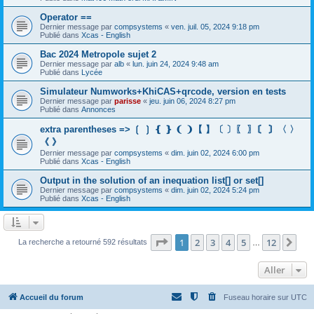
Operator ==
Dernier message par
compsystems
«
ven. juil. 05, 2024 9:18 pm
Publié dans
Xcas - English
Bac 2024 Metropole sujet 2
Dernier message par
alb
«
lun. juin 24, 2024 9:48 am
Publié dans
Lycée
Simulateur Numworks+KhiCAS+qrcode, version en tests
Dernier message par
parisse
«
jeu. juin 06, 2024 8:27 pm
Publié dans
Annonces
extra parentheses => ❲ ❳ ❴ ❵ ❨ ❩【 】〔 〕〖 〗〘 〙〈 〉
《 》
Dernier message par
compsystems
«
dim. juin 02, 2024 6:00 pm
Publié dans
Xcas - English
Output in the solution of an inequation list[] or set[]
Dernier message par
compsystems
«
dim. juin 02, 2024 5:24 pm
Publié dans
Xcas - English
Page
1
sur
12
1
2
3
4
5
12
Sui
La recherche a retourné 592 résultats
…
Aller
Accueil du forum
Fuseau horaire sur
UTC