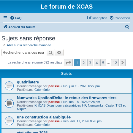
Le forum de XCAS
FAQ
Inscription
Connexion
R
Accueil du forum
e
Sujets sans réponse
c
Aller sur la recherche avancée
h
Rechercher
Recherche avancée
e
Page
1
sur
12
1
2
3
4
5
12
Sui
La recherche a retourné 592 résultats
r
…
c
Sujets
h
quadrilatere
e
Dernier message par
parisse
«
lun. juin 15, 2026 6:27 pm
Publié dans
Géométrie
r
Numworks Upsilon/Delta: le retour des firmwares tiers
Dernier message par
parisse
«
lun. mai 18, 2026 6:28 pm
Publié dans
KhiCAS: Xcas pour calculatrices HP, Numworks, Casio, TI83 et
Nspire
une construction alambiquée
Dernier message par
parisse
«
ven. avr. 17, 2026 8:26 pm
Publié dans
Géométrie
statistiques 2025