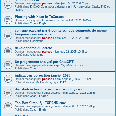
Dernier message par
parisse
«
dim. janv. 04, 2026 6:02 pm
Publié dans
KhiCAS: Xcas pour calculatrices HP, Numworks, Casio, TI83 et
Nspire
Plotting with Xcas in TeXmacs
Dernier message par
GermanXG
«
mar. oct. 07, 2025 6:05 am
Publié dans
Xcas - English
conique passant par 6 points sur des segments de meme
longueur concourrants
Dernier message par
parisse
«
sam. oct. 04, 2025 2:01 pm
Publié dans
Géométrie
développante du cercle
Dernier message par
parisse
«
jeu. oct. 02, 2025 10:38 am
Publié dans
Géométrie
Un programme analysé par ChatGPT
Dernier message par
alb
«
lun. sept. 29, 2025 3:45 pm
Publié dans
Xcas
indications correction janvier 2025
Dernier message par
parisse
«
sam. sept. 06, 2025 9:43 am
Publié dans
mat307 Courbes, eqdiff PHY
distributive law in a sum and simplify cmd
Dernier message par
compsystems
«
dim. août 17, 2025 2:25 pm
Publié dans
Xcas - English
ToolBox Simplify: EXPAND cmd
Dernier message par
compsystems
«
dim. août 17, 2025 2:09 pm
Publié dans
Xcas - English