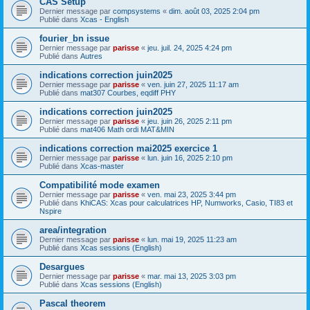
CAS Setup
Dernier message par
compsystems
«
dim. août 03, 2025 2:04 pm
Publié dans
Xcas - English
fourier_bn issue
Dernier message par
parisse
«
jeu. juil. 24, 2025 4:24 pm
Publié dans
Autres
indications correction juin2025
Dernier message par
parisse
«
ven. juin 27, 2025 11:17 am
Publié dans
mat307 Courbes, eqdiff PHY
indications correction juin2025
Dernier message par
parisse
«
jeu. juin 26, 2025 2:11 pm
Publié dans
mat406 Math ordi MAT&MIN
indications correction mai2025 exercice 1
Dernier message par
parisse
«
lun. juin 16, 2025 2:10 pm
Publié dans
Xcas-master
Compatibilité mode examen
Dernier message par
parisse
«
ven. mai 23, 2025 3:44 pm
Publié dans
KhiCAS: Xcas pour calculatrices HP, Numworks, Casio, TI83 et
Nspire
area/integration
Dernier message par
parisse
«
lun. mai 19, 2025 11:23 am
Publié dans
Xcas sessions (English)
Desargues
Dernier message par
parisse
«
mar. mai 13, 2025 3:03 pm
Publié dans
Xcas sessions (English)
Pascal theorem