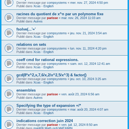
Dernier message par
compsystems
«
mer. nov. 27, 2024 4:50 pm
Publié dans
Xcas - English
racines du quotient de x^n par un polynome fixe
Dernier message par
parisse
«
mar. nov. 26, 2024 11:03 am
Publié dans
Autres
fsolve(...'='
Dernier message par
compsystems
«
jeu. nov. 21, 2024 3:54 am
Publié dans
Xcas - English
relations on sets
Dernier message par
compsystems
«
lun. nov. 11, 2024 4:20 pm
Publié dans
Xcas - English
coeff cmd for rational expressions.
Dernier message par
compsystems
«
sam. oct. 12, 2024 12:41 am
Publié dans
Xcas - English
gcd(8*x^2,x,7,6/x,2/x^2,5/x^3) & factor()
Dernier message par
compsystems
«
jeu. oct. 10, 2024 3:25 am
Publié dans
Xcas - English
ensembles
Dernier message par
parisse
«
ven. août 23, 2024 6:56 am
Publié dans
Autres
Specifying the type of expansion +/*
Dernier message par
compsystems
«
mar. août 20, 2024 4:07 am
Publié dans
Xcas - English
indications correction juin 2024
Dernier message par
parisse
«
ven. juil. 12, 2024 8:50 am
Publié dans
mat406 Math ordi MAT&MIN