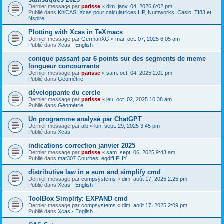
Dernier message par
parisse
«
dim. janv. 04, 2026 6:02 pm
Publié dans
KhiCAS: Xcas pour calculatrices HP, Numworks, Casio, TI83 et
Nspire
Plotting with Xcas in TeXmacs
Dernier message par
GermanXG
«
mar. oct. 07, 2025 6:05 am
Publié dans
Xcas - English
conique passant par 6 points sur des segments de meme
longueur concourrants
Dernier message par
parisse
«
sam. oct. 04, 2025 2:01 pm
Publié dans
Géométrie
développante du cercle
Dernier message par
parisse
«
jeu. oct. 02, 2025 10:38 am
Publié dans
Géométrie
Un programme analysé par ChatGPT
Dernier message par
alb
«
lun. sept. 29, 2025 3:45 pm
Publié dans
Xcas
indications correction janvier 2025
Dernier message par
parisse
«
sam. sept. 06, 2025 9:43 am
Publié dans
mat307 Courbes, eqdiff PHY
distributive law in a sum and simplify cmd
Dernier message par
compsystems
«
dim. août 17, 2025 2:25 pm
Publié dans
Xcas - English
ToolBox Simplify: EXPAND cmd
Dernier message par
compsystems
«
dim. août 17, 2025 2:09 pm
Publié dans
Xcas - English