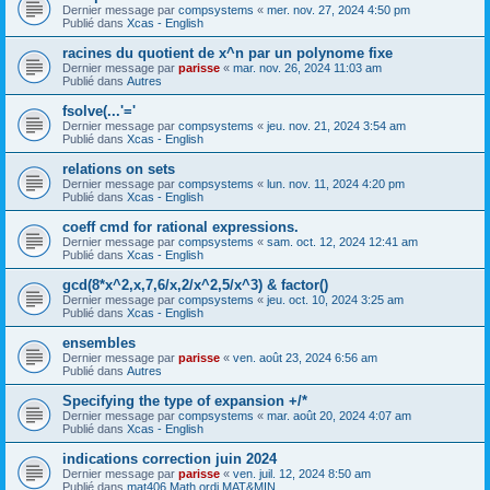
Dernier message par
compsystems
«
mer. nov. 27, 2024 4:50 pm
Publié dans
Xcas - English
racines du quotient de x^n par un polynome fixe
Dernier message par
parisse
«
mar. nov. 26, 2024 11:03 am
Publié dans
Autres
fsolve(...'='
Dernier message par
compsystems
«
jeu. nov. 21, 2024 3:54 am
Publié dans
Xcas - English
relations on sets
Dernier message par
compsystems
«
lun. nov. 11, 2024 4:20 pm
Publié dans
Xcas - English
coeff cmd for rational expressions.
Dernier message par
compsystems
«
sam. oct. 12, 2024 12:41 am
Publié dans
Xcas - English
gcd(8*x^2,x,7,6/x,2/x^2,5/x^3) & factor()
Dernier message par
compsystems
«
jeu. oct. 10, 2024 3:25 am
Publié dans
Xcas - English
ensembles
Dernier message par
parisse
«
ven. août 23, 2024 6:56 am
Publié dans
Autres
Specifying the type of expansion +/*
Dernier message par
compsystems
«
mar. août 20, 2024 4:07 am
Publié dans
Xcas - English
indications correction juin 2024
Dernier message par
parisse
«
ven. juil. 12, 2024 8:50 am
Publié dans
mat406 Math ordi MAT&MIN