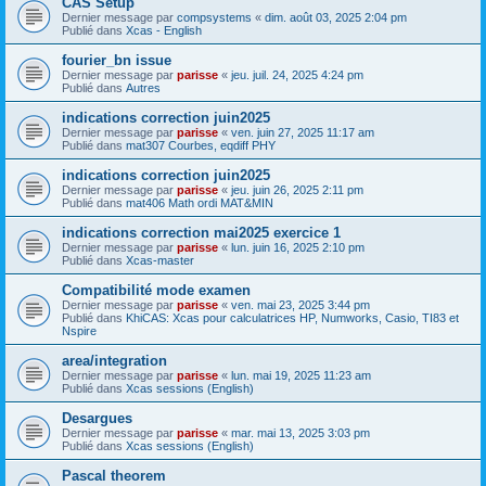
CAS Setup
Dernier message par
compsystems
«
dim. août 03, 2025 2:04 pm
Publié dans
Xcas - English
fourier_bn issue
Dernier message par
parisse
«
jeu. juil. 24, 2025 4:24 pm
Publié dans
Autres
indications correction juin2025
Dernier message par
parisse
«
ven. juin 27, 2025 11:17 am
Publié dans
mat307 Courbes, eqdiff PHY
indications correction juin2025
Dernier message par
parisse
«
jeu. juin 26, 2025 2:11 pm
Publié dans
mat406 Math ordi MAT&MIN
indications correction mai2025 exercice 1
Dernier message par
parisse
«
lun. juin 16, 2025 2:10 pm
Publié dans
Xcas-master
Compatibilité mode examen
Dernier message par
parisse
«
ven. mai 23, 2025 3:44 pm
Publié dans
KhiCAS: Xcas pour calculatrices HP, Numworks, Casio, TI83 et
Nspire
area/integration
Dernier message par
parisse
«
lun. mai 19, 2025 11:23 am
Publié dans
Xcas sessions (English)
Desargues
Dernier message par
parisse
«
mar. mai 13, 2025 3:03 pm
Publié dans
Xcas sessions (English)
Pascal theorem