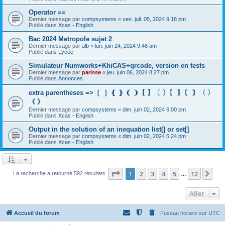
Operator ==
Dernier message par
compsystems
«
ven. juil. 05, 2024 9:18 pm
Publié dans
Xcas - English
Bac 2024 Metropole sujet 2
Dernier message par
alb
«
lun. juin 24, 2024 9:48 am
Publié dans
Lycée
Simulateur Numworks+KhiCAS+qrcode, version en tests
Dernier message par
parisse
«
jeu. juin 06, 2024 8:27 pm
Publié dans
Annonces
extra parentheses => ❲ ❳ ❴ ❵ ❨ ❩【 】〔 〕〖 〗〘 〙〈 〉
《 》
Dernier message par
compsystems
«
dim. juin 02, 2024 6:00 pm
Publié dans
Xcas - English
Output in the solution of an inequation list[] or set[]
Dernier message par
compsystems
«
dim. juin 02, 2024 5:24 pm
Publié dans
Xcas - English
Page
1
sur
12
1
2
3
4
5
12
Sui
La recherche a retourné 592 résultats
…
Aller
Accueil du forum
Fuseau horaire sur
UTC