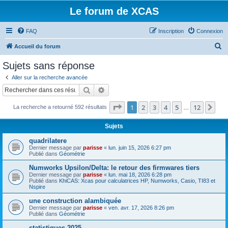
Le forum de XCAS
FAQ
Inscription
Connexion
R
Accueil du forum
e
Sujets sans réponse
c
Aller sur la recherche avancée
h
Rechercher
Recherche avancée
e
Page
1
sur
12
1
2
3
4
5
12
Sui
La recherche a retourné 592 résultats
r
…
c
Sujets
h
quadrilatere
e
Dernier message par
parisse
«
lun. juin 15, 2026 6:27 pm
Publié dans
Géométrie
r
Numworks Upsilon/Delta: le retour des firmwares tiers
Dernier message par
parisse
«
lun. mai 18, 2026 6:28 pm
Publié dans
KhiCAS: Xcas pour calculatrices HP, Numworks, Casio, TI83 et
Nspire
une construction alambiquée
Dernier message par
parisse
«
ven. avr. 17, 2026 8:26 pm
Publié dans
Géométrie
statistiques 2025