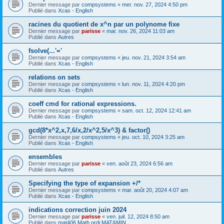
Dernier message par
compsystems
«
mer. nov. 27, 2024 4:50 pm
Publié dans
Xcas - English
racines du quotient de x^n par un polynome fixe
Dernier message par
parisse
«
mar. nov. 26, 2024 11:03 am
Publié dans
Autres
fsolve(...'='
Dernier message par
compsystems
«
jeu. nov. 21, 2024 3:54 am
Publié dans
Xcas - English
relations on sets
Dernier message par
compsystems
«
lun. nov. 11, 2024 4:20 pm
Publié dans
Xcas - English
coeff cmd for rational expressions.
Dernier message par
compsystems
«
sam. oct. 12, 2024 12:41 am
Publié dans
Xcas - English
gcd(8*x^2,x,7,6/x,2/x^2,5/x^3) & factor()
Dernier message par
compsystems
«
jeu. oct. 10, 2024 3:25 am
Publié dans
Xcas - English
ensembles
Dernier message par
parisse
«
ven. août 23, 2024 6:56 am
Publié dans
Autres
Specifying the type of expansion +/*
Dernier message par
compsystems
«
mar. août 20, 2024 4:07 am
Publié dans
Xcas - English
indications correction juin 2024
Dernier message par
parisse
«
ven. juil. 12, 2024 8:50 am
Publié dans
mat406 Math ordi MAT&MIN