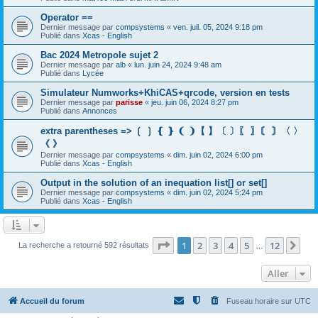
Operator ==
Dernier message par
compsystems
«
ven. juil. 05, 2024 9:18 pm
Publié dans
Xcas - English
Bac 2024 Metropole sujet 2
Dernier message par
alb
«
lun. juin 24, 2024 9:48 am
Publié dans
Lycée
Simulateur Numworks+KhiCAS+qrcode, version en tests
Dernier message par
parisse
«
jeu. juin 06, 2024 8:27 pm
Publié dans
Annonces
extra parentheses => ❲ ❳ ❴ ❵ ❨ ❩【 】〔 〕〖 〗〘 〙〈 〉
《 》
Dernier message par
compsystems
«
dim. juin 02, 2024 6:00 pm
Publié dans
Xcas - English
Output in the solution of an inequation list[] or set[]
Dernier message par
compsystems
«
dim. juin 02, 2024 5:24 pm
Publié dans
Xcas - English
Page
1
sur
12
1
2
3
4
5
12
Sui
La recherche a retourné 592 résultats
…
Aller
Accueil du forum
Fuseau horaire sur
UTC