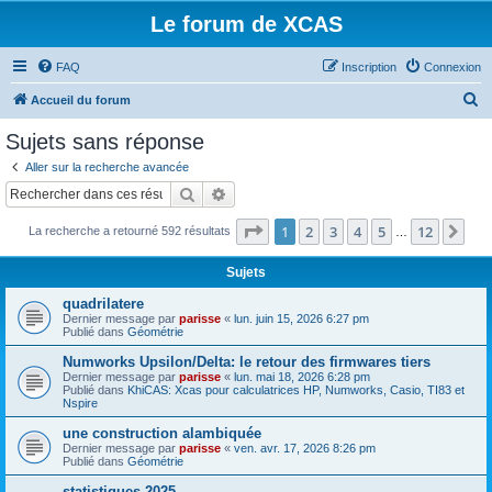
Le forum de XCAS
FAQ
Inscription
Connexion
R
Accueil du forum
e
Sujets sans réponse
c
Aller sur la recherche avancée
h
Rechercher
Recherche avancée
e
Page
1
sur
12
1
2
3
4
5
12
Sui
La recherche a retourné 592 résultats
r
…
c
Sujets
h
quadrilatere
e
Dernier message par
parisse
«
lun. juin 15, 2026 6:27 pm
Publié dans
Géométrie
r
Numworks Upsilon/Delta: le retour des firmwares tiers
Dernier message par
parisse
«
lun. mai 18, 2026 6:28 pm
Publié dans
KhiCAS: Xcas pour calculatrices HP, Numworks, Casio, TI83 et
Nspire
une construction alambiquée
Dernier message par
parisse
«
ven. avr. 17, 2026 8:26 pm
Publié dans
Géométrie
statistiques 2025