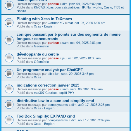
Dernier message par
parisse
«
dim. janv. 04, 2026 6:02 pm
Publié dans
KhiCAS: Xcas pour calculatrices HP, Numworks, Casio, TI83 et
Nspire
Plotting with Xcas in TeXmacs
Dernier message par
GermanXG
«
mar. oct. 07, 2025 6:05 am
Publié dans
Xcas - English
conique passant par 6 points sur des segments de meme
longueur concourrants
Dernier message par
parisse
«
sam. oct. 04, 2025 2:01 pm
Publié dans
Géométrie
développante du cercle
Dernier message par
parisse
«
jeu. oct. 02, 2025 10:38 am
Publié dans
Géométrie
Un programme analysé par ChatGPT
Dernier message par
alb
«
lun. sept. 29, 2025 3:45 pm
Publié dans
Xcas
indications correction janvier 2025
Dernier message par
parisse
«
sam. sept. 06, 2025 9:43 am
Publié dans
mat307 Courbes, eqdiff PHY
distributive law in a sum and simplify cmd
Dernier message par
compsystems
«
dim. août 17, 2025 2:25 pm
Publié dans
Xcas - English
ToolBox Simplify: EXPAND cmd
Dernier message par
compsystems
«
dim. août 17, 2025 2:09 pm
Publié dans
Xcas - English