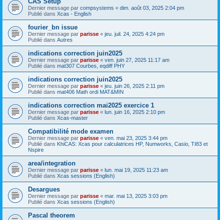
CAS Setup
Dernier message par
compsystems
«
dim. août 03, 2025 2:04 pm
Publié dans
Xcas - English
fourier_bn issue
Dernier message par
parisse
«
jeu. juil. 24, 2025 4:24 pm
Publié dans
Autres
indications correction juin2025
Dernier message par
parisse
«
ven. juin 27, 2025 11:17 am
Publié dans
mat307 Courbes, eqdiff PHY
indications correction juin2025
Dernier message par
parisse
«
jeu. juin 26, 2025 2:11 pm
Publié dans
mat406 Math ordi MAT&MIN
indications correction mai2025 exercice 1
Dernier message par
parisse
«
lun. juin 16, 2025 2:10 pm
Publié dans
Xcas-master
Compatibilité mode examen
Dernier message par
parisse
«
ven. mai 23, 2025 3:44 pm
Publié dans
KhiCAS: Xcas pour calculatrices HP, Numworks, Casio, TI83 et
Nspire
area/integration
Dernier message par
parisse
«
lun. mai 19, 2025 11:23 am
Publié dans
Xcas sessions (English)
Desargues
Dernier message par
parisse
«
mar. mai 13, 2025 3:03 pm
Publié dans
Xcas sessions (English)
Pascal theorem