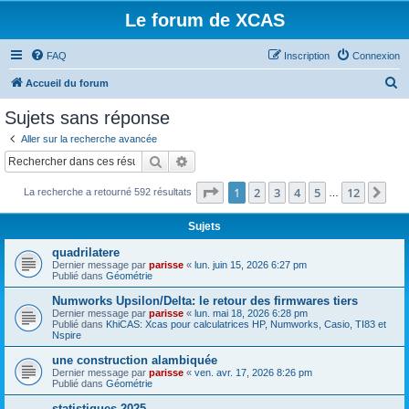
Le forum de XCAS
FAQ
Inscription
Connexion
R
Accueil du forum
e
Sujets sans réponse
c
Aller sur la recherche avancée
h
Rechercher
Recherche avancée
e
Page
1
sur
12
1
2
3
4
5
12
Sui
La recherche a retourné 592 résultats
r
…
c
Sujets
h
quadrilatere
e
Dernier message par
parisse
«
lun. juin 15, 2026 6:27 pm
Publié dans
Géométrie
r
Numworks Upsilon/Delta: le retour des firmwares tiers
Dernier message par
parisse
«
lun. mai 18, 2026 6:28 pm
Publié dans
KhiCAS: Xcas pour calculatrices HP, Numworks, Casio, TI83 et
Nspire
une construction alambiquée
Dernier message par
parisse
«
ven. avr. 17, 2026 8:26 pm
Publié dans
Géométrie
statistiques 2025