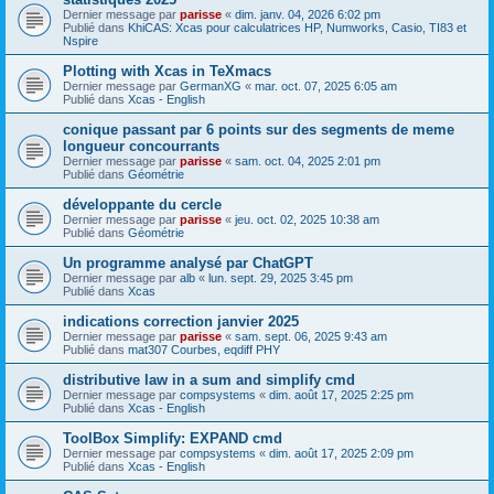
Dernier message par
parisse
«
dim. janv. 04, 2026 6:02 pm
Publié dans
KhiCAS: Xcas pour calculatrices HP, Numworks, Casio, TI83 et
Nspire
Plotting with Xcas in TeXmacs
Dernier message par
GermanXG
«
mar. oct. 07, 2025 6:05 am
Publié dans
Xcas - English
conique passant par 6 points sur des segments de meme
longueur concourrants
Dernier message par
parisse
«
sam. oct. 04, 2025 2:01 pm
Publié dans
Géométrie
développante du cercle
Dernier message par
parisse
«
jeu. oct. 02, 2025 10:38 am
Publié dans
Géométrie
Un programme analysé par ChatGPT
Dernier message par
alb
«
lun. sept. 29, 2025 3:45 pm
Publié dans
Xcas
indications correction janvier 2025
Dernier message par
parisse
«
sam. sept. 06, 2025 9:43 am
Publié dans
mat307 Courbes, eqdiff PHY
distributive law in a sum and simplify cmd
Dernier message par
compsystems
«
dim. août 17, 2025 2:25 pm
Publié dans
Xcas - English
ToolBox Simplify: EXPAND cmd
Dernier message par
compsystems
«
dim. août 17, 2025 2:09 pm
Publié dans
Xcas - English