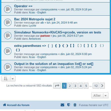
Operator ==
Dernier message par
compsystems
«
ven. juil. 05, 2024 9:18 pm
Publié dans
Xcas - English
Bac 2024 Metropole sujet 2
Dernier message par
alb
«
lun. juin 24, 2024 9:48 am
Publié dans
Lycée
Simulateur Numworks+KhiCAS+qrcode, version en tests
Dernier message par
parisse
«
jeu. juin 06, 2024 8:27 pm
Publié dans
Annonces
extra parentheses => ❲ ❳ ❴ ❵ ❨ ❩【 】〔 〕〖 〗〘 〙〈 〉
《 》
Dernier message par
compsystems
«
dim. juin 02, 2024 6:00 pm
Publié dans
Xcas - English
Output in the solution of an inequation list[] or set[]
Dernier message par
compsystems
«
dim. juin 02, 2024 5:24 pm
Publié dans
Xcas - English
Page
1
sur
12
1
2
3
4
5
12
Sui
La recherche a retourné 592 résultats
…
Aller
Accueil du forum
Fuseau horaire sur
UTC