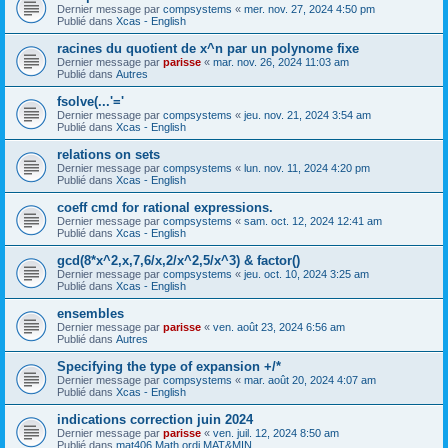
Dernier message par
compsystems
«
mer. nov. 27, 2024 4:50 pm
Publié dans
Xcas - English
racines du quotient de x^n par un polynome fixe
Dernier message par
parisse
«
mar. nov. 26, 2024 11:03 am
Publié dans
Autres
fsolve(...'='
Dernier message par
compsystems
«
jeu. nov. 21, 2024 3:54 am
Publié dans
Xcas - English
relations on sets
Dernier message par
compsystems
«
lun. nov. 11, 2024 4:20 pm
Publié dans
Xcas - English
coeff cmd for rational expressions.
Dernier message par
compsystems
«
sam. oct. 12, 2024 12:41 am
Publié dans
Xcas - English
gcd(8*x^2,x,7,6/x,2/x^2,5/x^3) & factor()
Dernier message par
compsystems
«
jeu. oct. 10, 2024 3:25 am
Publié dans
Xcas - English
ensembles
Dernier message par
parisse
«
ven. août 23, 2024 6:56 am
Publié dans
Autres
Specifying the type of expansion +/*
Dernier message par
compsystems
«
mar. août 20, 2024 4:07 am
Publié dans
Xcas - English
indications correction juin 2024
Dernier message par
parisse
«
ven. juil. 12, 2024 8:50 am
Publié dans
mat406 Math ordi MAT&MIN