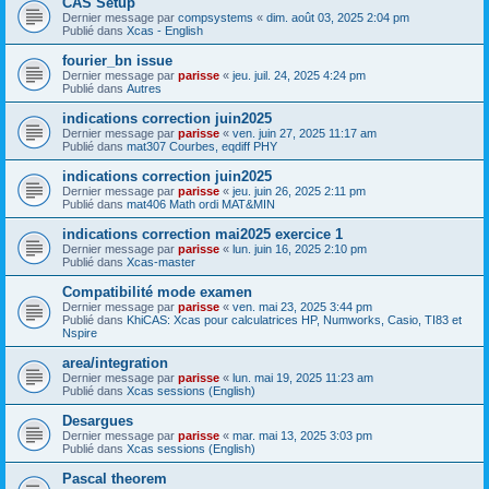
CAS Setup
Dernier message par
compsystems
«
dim. août 03, 2025 2:04 pm
Publié dans
Xcas - English
fourier_bn issue
Dernier message par
parisse
«
jeu. juil. 24, 2025 4:24 pm
Publié dans
Autres
indications correction juin2025
Dernier message par
parisse
«
ven. juin 27, 2025 11:17 am
Publié dans
mat307 Courbes, eqdiff PHY
indications correction juin2025
Dernier message par
parisse
«
jeu. juin 26, 2025 2:11 pm
Publié dans
mat406 Math ordi MAT&MIN
indications correction mai2025 exercice 1
Dernier message par
parisse
«
lun. juin 16, 2025 2:10 pm
Publié dans
Xcas-master
Compatibilité mode examen
Dernier message par
parisse
«
ven. mai 23, 2025 3:44 pm
Publié dans
KhiCAS: Xcas pour calculatrices HP, Numworks, Casio, TI83 et
Nspire
area/integration
Dernier message par
parisse
«
lun. mai 19, 2025 11:23 am
Publié dans
Xcas sessions (English)
Desargues
Dernier message par
parisse
«
mar. mai 13, 2025 3:03 pm
Publié dans
Xcas sessions (English)
Pascal theorem