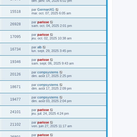
dim. janv. 04, 2026 6:02 pm
par
GermanXG
15518
mar. oct. 07, 2025 6:05 am
par
parisse
26928
sam. oct. 04, 2025 2:01 pm
par
parisse
17095
jeu. oct. 02, 2025 10:38 am
par
alb
16734
lun. sept. 29, 2025 3:45 pm
par
parisse
19346
sam. sept. 06, 2025 9:43 am
par
compsystems
20126
dim. août 17, 2025 2:25 pm
par
compsystems
18671
dim. août 17, 2025 2:09 pm
par
compsystems
19477
dim. août 03, 2025 2:04 pm
par
parisse
24101
jeu. juil. 24, 2025 4:24 pm
par
parisse
21102
ven. juin 27, 2025 11:17 am
par
parisse