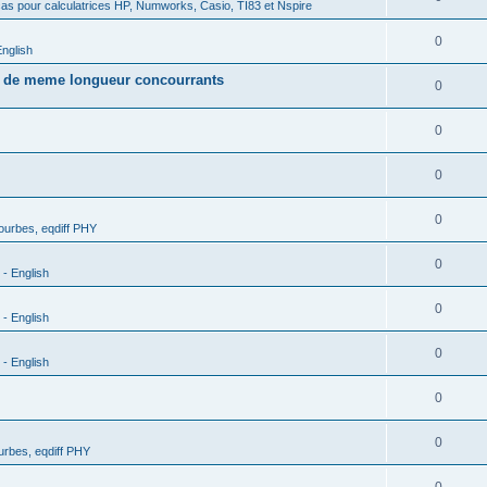
as pour calculatrices HP, Numworks, Casio, TI83 et Nspire
0
nglish
s de meme longueur concourrants
0
0
0
0
urbes, eqdiff PHY
0
- English
0
- English
0
- English
0
0
rbes, eqdiff PHY