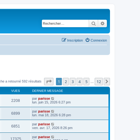
Rechercher
Recherche avancé
Inscription
Connexion
Page
1
sur
12
1
2
3
4
5
12
Suivant
he a retourné 592 résultats
…
VUES
DERNIER MESSAGE
par
parisse
2208
lun. juin 15, 2026 6:27 pm
par
parisse
6899
lun. mai 18, 2026 6:28 pm
par
parisse
6851
ven. avr. 17, 2026 8:26 pm
par
parisse
17375