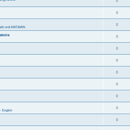
0
0
0
ath ordi MAT&MIN
atoire
0
0
0
0
0
0
0
- English
0