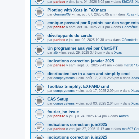
par
parisse
» dim. janv. 04, 2026 6:02 pm » dans
KhiCAS: Xc
Plotting with Xcas in TeXmacs
par
GermanXG
» mar. oct. 07, 2025 6:05 am » dans
Xcas - E
conique passant par 6 points sur des segment
par
parisse
» sam. oct. 04, 2025 2:01 pm » dans
Géométrie
développante du cercle
par
parisse
» jeu. oct. 02, 2025 10:38 am » dans
Géométrie
Un programme analysé par ChatGPT
par
alb
» lun. sept. 29, 2025 3:45 pm » dans
Xcas
indications correction janvier 2025
par
parisse
» sam. sept. 06, 2025 9:43 am » dans
mat307 Co
distributive law in a sum and simplify cmd
par
compsystems
» dim. août 17, 2025 2:25 pm » dans
Xcas 
ToolBox Simplify: EXPAND cmd
par
compsystems
» dim. août 17, 2025 2:09 pm » dans
Xcas 
CAS Setup
par
compsystems
» dim. août 03, 2025 2:04 pm » dans
Xcas 
fourier_bn issue
par
parisse
» jeu. juil. 24, 2025 4:24 pm » dans
Autres
indications correction juin2025
par
parisse
» ven. juin 27, 2025 11:17 am » dans
mat307 Cou
indications correction juin2025