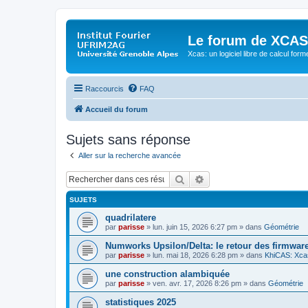
Le forum de XCAS
Xcas: un logiciel libre de calcul form
Raccourcis
FAQ
Accueil du forum
Sujets sans réponse
Aller sur la recherche avancée
Rechercher
Recherche avancée
SUJETS
quadrilatere
par
parisse
» lun. juin 15, 2026 6:27 pm » dans
Géométrie
Numworks Upsilon/Delta: le retour des firmware
par
parisse
» lun. mai 18, 2026 6:28 pm » dans
KhiCAS: Xcas
une construction alambiquée
par
parisse
» ven. avr. 17, 2026 8:26 pm » dans
Géométrie
statistiques 2025