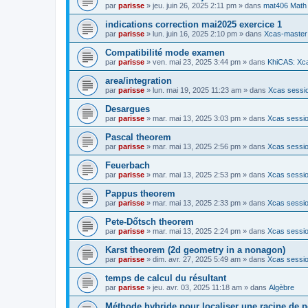
par
parisse
» jeu. juin 26, 2025 2:11 pm » dans
mat406 Math
indications correction mai2025 exercice 1
par
parisse
» lun. juin 16, 2025 2:10 pm » dans
Xcas-master
Compatibilité mode examen
par
parisse
» ven. mai 23, 2025 3:44 pm » dans
KhiCAS: Xca
area/integration
par
parisse
» lun. mai 19, 2025 11:23 am » dans
Xcas sessio
Desargues
par
parisse
» mar. mai 13, 2025 3:03 pm » dans
Xcas sessio
Pascal theorem
par
parisse
» mar. mai 13, 2025 2:56 pm » dans
Xcas sessio
Feuerbach
par
parisse
» mar. mai 13, 2025 2:53 pm » dans
Xcas sessio
Pappus theorem
par
parisse
» mar. mai 13, 2025 2:33 pm » dans
Xcas sessio
Pete-Dőtsch theorem
par
parisse
» mar. mai 13, 2025 2:24 pm » dans
Xcas sessio
Karst theorem (2d geometry in a nonagon)
par
parisse
» dim. avr. 27, 2025 5:49 am » dans
Xcas sessio
temps de calcul du résultant
par
parisse
» jeu. avr. 03, 2025 11:18 am » dans
Algèbre
Méthode hybride pour localiser une racine de