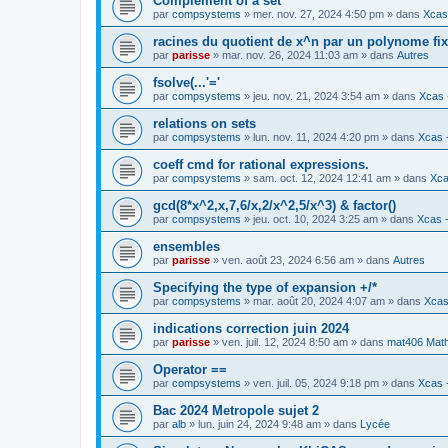
Complement of a set
par
compsystems
» mer. nov. 27, 2024 4:50 pm » dans
Xcas 
racines du quotient de x^n par un polynome fi
par
parisse
» mar. nov. 26, 2024 11:03 am » dans
Autres
fsolve(...'='
par
compsystems
» jeu. nov. 21, 2024 3:54 am » dans
Xcas 
relations on sets
par
compsystems
» lun. nov. 11, 2024 4:20 pm » dans
Xcas -
coeff cmd for rational expressions.
par
compsystems
» sam. oct. 12, 2024 12:41 am » dans
Xca
gcd(8*x^2,x,7,6/x,2/x^2,5/x^3) & factor()
par
compsystems
» jeu. oct. 10, 2024 3:25 am » dans
Xcas -
ensembles
par
parisse
» ven. août 23, 2024 6:56 am » dans
Autres
Specifying the type of expansion +/*
par
compsystems
» mar. août 20, 2024 4:07 am » dans
Xcas
indications correction juin 2024
par
parisse
» ven. juil. 12, 2024 8:50 am » dans
mat406 Mat
Operator ==
par
compsystems
» ven. juil. 05, 2024 9:18 pm » dans
Xcas -
Bac 2024 Metropole sujet 2
par
alb
» lun. juin 24, 2024 9:48 am » dans
Lycée