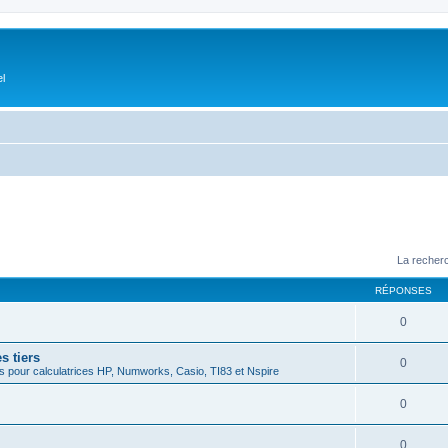
el
La recherc
RÉPONSES
0
s tiers
0
 pour calculatrices HP, Numworks, Casio, TI83 et Nspire
0
0