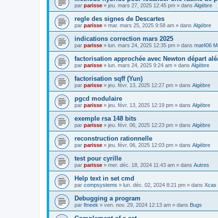
par
parisse
» jeu. mars 27, 2025 12:45 pm » dans
Algèbre
regle des signes de Descartes
par
parisse
» mar. mars 25, 2025 9:58 am » dans
Algèbre
indications correction mars 2025
par
parisse
» lun. mars 24, 2025 12:35 pm » dans
mat406 M
factorisation approchée avec Newton départ alé
par
parisse
» lun. mars 24, 2025 9:24 am » dans
Algèbre
factorisation sqff (Yun)
par
parisse
» jeu. févr. 13, 2025 12:27 pm » dans
Algèbre
pgcd modulaire
par
parisse
» jeu. févr. 13, 2025 12:19 pm » dans
Algèbre
exemple rsa 148 bits
par
parisse
» jeu. févr. 06, 2025 12:23 pm » dans
Algèbre
reconstruction rationnelle
par
parisse
» jeu. févr. 06, 2025 12:03 pm » dans
Algèbre
test pour cyrille
par
parisse
» mer. déc. 18, 2024 11:43 am » dans
Autres
Help text in set cmd
par
compsystems
» lun. déc. 02, 2024 8:21 pm » dans
Xcas 
Debugging a program
par
ftneek
» ven. nov. 29, 2024 12:13 am » dans
Bugs