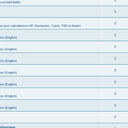
0
 ordi MAT&MIN
0
0
s pour calculatrices HP, Numworks, Casio, TI83 et Nspire
0
ns (English)
0
ns (English)
0
ns (English)
0
ns (English)
0
ns (English)
0
ns (English)
0
ns (English)
0
 polynome