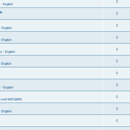
0
- English
xe
0
0
- English
0
 English
0
s - English
0
 English
0
0
 - English
0
h ordi MAT&MIN
0
 English
0