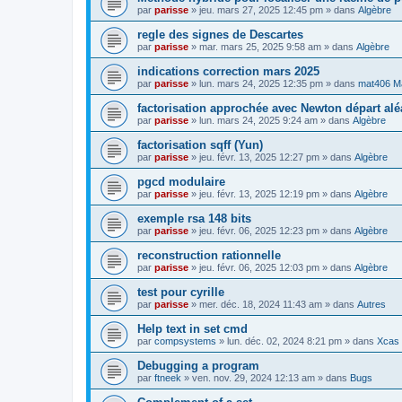
par
parisse
» jeu. mars 27, 2025 12:45 pm » dans
Algèbre
regle des signes de Descartes
par
parisse
» mar. mars 25, 2025 9:58 am » dans
Algèbre
indications correction mars 2025
par
parisse
» lun. mars 24, 2025 12:35 pm » dans
mat406 M
factorisation approchée avec Newton départ alé
par
parisse
» lun. mars 24, 2025 9:24 am » dans
Algèbre
factorisation sqff (Yun)
par
parisse
» jeu. févr. 13, 2025 12:27 pm » dans
Algèbre
pgcd modulaire
par
parisse
» jeu. févr. 13, 2025 12:19 pm » dans
Algèbre
exemple rsa 148 bits
par
parisse
» jeu. févr. 06, 2025 12:23 pm » dans
Algèbre
reconstruction rationnelle
par
parisse
» jeu. févr. 06, 2025 12:03 pm » dans
Algèbre
test pour cyrille
par
parisse
» mer. déc. 18, 2024 11:43 am » dans
Autres
Help text in set cmd
par
compsystems
» lun. déc. 02, 2024 8:21 pm » dans
Xcas 
Debugging a program
par
ftneek
» ven. nov. 29, 2024 12:13 am » dans
Bugs