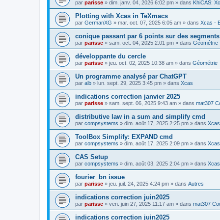
par
parisse
» dim. janv. 04, 2026 6:02 pm » dans
KhiCAS: Xc
Plotting with Xcas in TeXmacs
par
GermanXG
» mar. oct. 07, 2025 6:05 am » dans
Xcas - E
conique passant par 6 points sur des segment
par
parisse
» sam. oct. 04, 2025 2:01 pm » dans
Géométrie
développante du cercle
par
parisse
» jeu. oct. 02, 2025 10:38 am » dans
Géométrie
Un programme analysé par ChatGPT
par
alb
» lun. sept. 29, 2025 3:45 pm » dans
Xcas
indications correction janvier 2025
par
parisse
» sam. sept. 06, 2025 9:43 am » dans
mat307 Co
distributive law in a sum and simplify cmd
par
compsystems
» dim. août 17, 2025 2:25 pm » dans
Xcas 
ToolBox Simplify: EXPAND cmd
par
compsystems
» dim. août 17, 2025 2:09 pm » dans
Xcas 
CAS Setup
par
compsystems
» dim. août 03, 2025 2:04 pm » dans
Xcas 
fourier_bn issue
par
parisse
» jeu. juil. 24, 2025 4:24 pm » dans
Autres
indications correction juin2025
par
parisse
» ven. juin 27, 2025 11:17 am » dans
mat307 Cou
indications correction juin2025