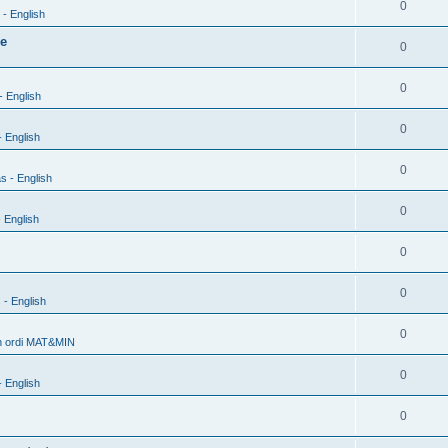
0
- English
xe
0
0
- English
0
 English
0
s - English
0
 English
0
0
 - English
0
h ordi MAT&MIN
0
 English
0