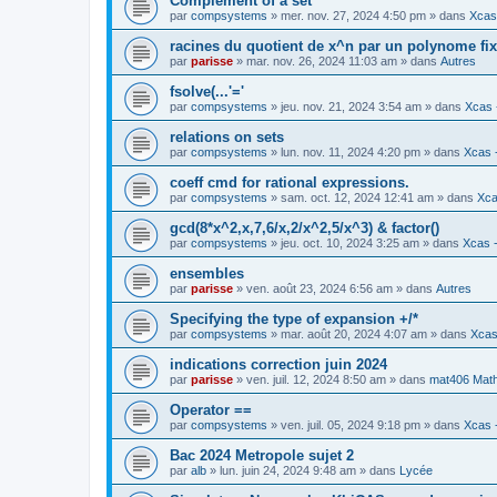
Complement of a set
par
compsystems
» mer. nov. 27, 2024 4:50 pm » dans
Xcas 
racines du quotient de x^n par un polynome fi
par
parisse
» mar. nov. 26, 2024 11:03 am » dans
Autres
fsolve(...'='
par
compsystems
» jeu. nov. 21, 2024 3:54 am » dans
Xcas 
relations on sets
par
compsystems
» lun. nov. 11, 2024 4:20 pm » dans
Xcas -
coeff cmd for rational expressions.
par
compsystems
» sam. oct. 12, 2024 12:41 am » dans
Xca
gcd(8*x^2,x,7,6/x,2/x^2,5/x^3) & factor()
par
compsystems
» jeu. oct. 10, 2024 3:25 am » dans
Xcas -
ensembles
par
parisse
» ven. août 23, 2024 6:56 am » dans
Autres
Specifying the type of expansion +/*
par
compsystems
» mar. août 20, 2024 4:07 am » dans
Xcas
indications correction juin 2024
par
parisse
» ven. juil. 12, 2024 8:50 am » dans
mat406 Mat
Operator ==
par
compsystems
» ven. juil. 05, 2024 9:18 pm » dans
Xcas -
Bac 2024 Metropole sujet 2
par
alb
» lun. juin 24, 2024 9:48 am » dans
Lycée