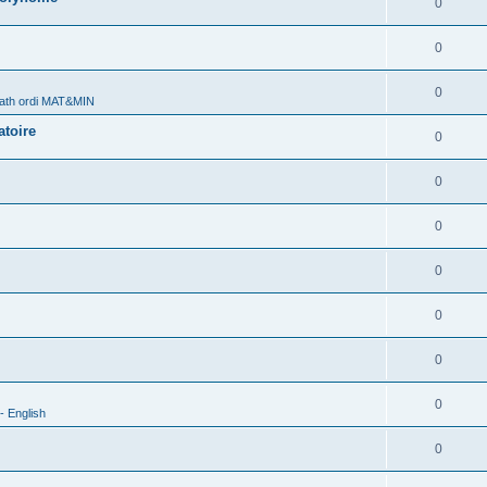
0
0
0
ath ordi MAT&MIN
atoire
0
0
0
0
0
0
0
- English
0