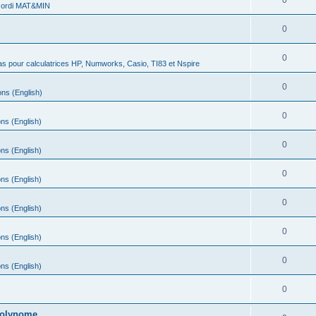
0
 ordi MAT&MIN
0
0
s pour calculatrices HP, Numworks, Casio, TI83 et Nspire
0
ns (English)
0
ns (English)
0
ns (English)
0
ns (English)
0
ns (English)
0
ns (English)
0
ns (English)
0
 polynome