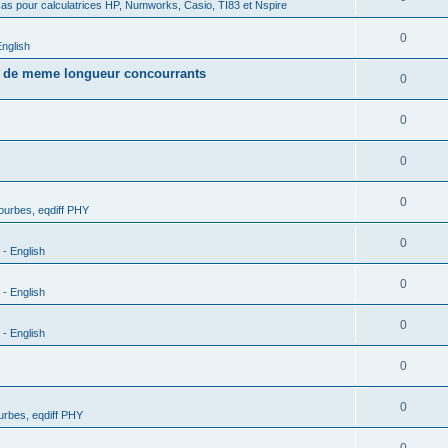
as pour calculatrices HP, Numworks, Casio, TI83 et Nspire
0
nglish
s de meme longueur concourrants
0
0
0
0
urbes, eqdiff PHY
0
- English
0
- English
0
- English
0
0
rbes, eqdiff PHY