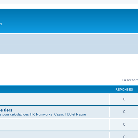
el
La recherc
RÉPONSES
0
s tiers
0
 pour calculatrices HP, Numworks, Casio, TI83 et Nspire
0
0