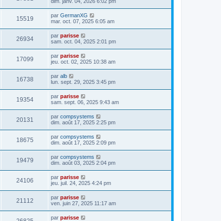
dim. janv. 04, 2026 6:02 pm
par
GermanXG
15519
mar. oct. 07, 2025 6:05 am
par
parisse
26934
sam. oct. 04, 2025 2:01 pm
par
parisse
17099
jeu. oct. 02, 2025 10:38 am
par
alb
16738
lun. sept. 29, 2025 3:45 pm
par
parisse
19354
sam. sept. 06, 2025 9:43 am
par
compsystems
20131
dim. août 17, 2025 2:25 pm
par
compsystems
18675
dim. août 17, 2025 2:09 pm
par
compsystems
19479
dim. août 03, 2025 2:04 pm
par
parisse
24106
jeu. juil. 24, 2025 4:24 pm
par
parisse
21112
ven. juin 27, 2025 11:17 am
par
parisse