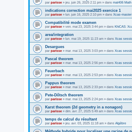
par
parisse
» jeu. juin 26, 2025 2:11 pm » dans
mat406 Math
indications correction mai2025 exercice 1
par
parisse
» lun. juin 16, 2025 2:10 pm » dans
Xcas-master
Compatibilité mode examen
par
parisse
» ven. mai 23, 2025 3:44 pm » dans
KhiCAS: Xca
area/integration
par
parisse
» lun. mai 19, 2025 11:23 am » dans
Xcas sessio
Desargues
par
parisse
» mar. mai 13, 2025 3:03 pm » dans
Xcas sessio
Pascal theorem
par
parisse
» mar. mai 13, 2025 2:56 pm » dans
Xcas sessio
Feuerbach
par
parisse
» mar. mai 13, 2025 2:53 pm » dans
Xcas sessio
Pappus theorem
par
parisse
» mar. mai 13, 2025 2:33 pm » dans
Xcas sessio
Pete-Dőtsch theorem
par
parisse
» mar. mai 13, 2025 2:24 pm » dans
Xcas sessio
Karst theorem (2d geometry in a nonagon)
par
parisse
» dim. avr. 27, 2025 5:49 am » dans
Xcas sessio
temps de calcul du résultant
par
parisse
» jeu. avr. 03, 2025 11:18 am » dans
Algèbre
Méthode hybride pour localiser une racine de