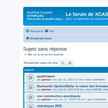
Le forum de XCAS
Xcas: un logiciel libre de calcul form
Raccourcis
FAQ
Accueil du forum
Sujets sans réponse
Aller sur la recherche avancée
Rechercher
Recherche avancée
SUJETS
quadrilatere
par
parisse
» lun. juin 15, 2026 6:27 pm » dans
Géométrie
Numworks Upsilon/Delta: le retour des firmware
par
parisse
» lun. mai 18, 2026 6:28 pm » dans
KhiCAS: Xcas
une construction alambiquée
par
parisse
» ven. avr. 17, 2026 8:26 pm » dans
Géométrie
statistiques 2025