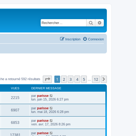
Rechercher
Recherche avancé
Inscription
Connexion
Page
1
sur
12
1
2
3
4
5
12
Suivant
he a retourné 592 résultats
…
VUES
DERNIER MESSAGE
par
parisse
2215
lun. juin 15, 2026 6:27 pm
par
parisse
6907
lun. mai 18, 2026 6:28 pm
par
parisse
6853
ven. avr. 17, 2026 8:26 pm
par
parisse
17381