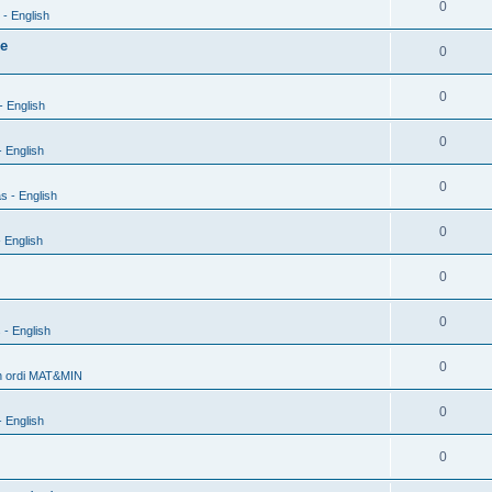
0
- English
xe
0
0
- English
0
 English
0
s - English
0
 English
0
0
 - English
0
h ordi MAT&MIN
0
 English
0