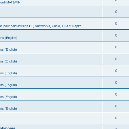
0
 ordi MAT&MIN
0
0
s pour calculatrices HP, Numworks, Casio, TI83 et Nspire
0
ns (English)
0
ns (English)
0
ns (English)
0
ns (English)
0
ns (English)
0
ns (English)
0
ns (English)
0
 polynome