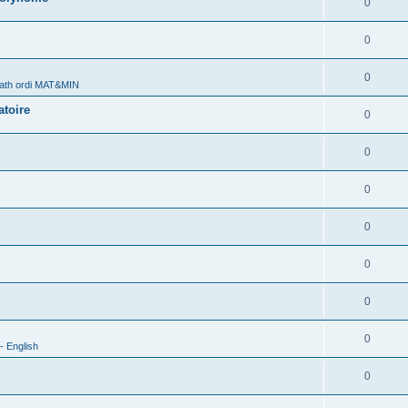
0
0
0
ath ordi MAT&MIN
atoire
0
0
0
0
0
0
0
- English
0