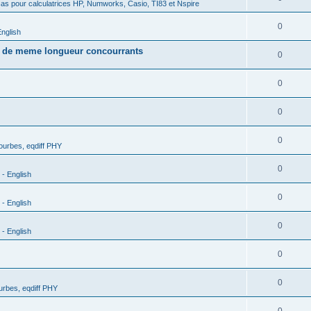
as pour calculatrices HP, Numworks, Casio, TI83 et Nspire
0
nglish
s de meme longueur concourrants
0
0
0
0
urbes, eqdiff PHY
0
- English
0
- English
0
- English
0
0
rbes, eqdiff PHY