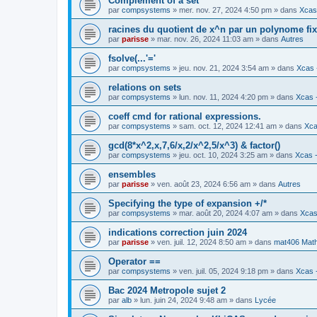
Complement of a set
par
compsystems
» mer. nov. 27, 2024 4:50 pm » dans
Xcas 
racines du quotient de x^n par un polynome fi
par
parisse
» mar. nov. 26, 2024 11:03 am » dans
Autres
fsolve(...'='
par
compsystems
» jeu. nov. 21, 2024 3:54 am » dans
Xcas 
relations on sets
par
compsystems
» lun. nov. 11, 2024 4:20 pm » dans
Xcas -
coeff cmd for rational expressions.
par
compsystems
» sam. oct. 12, 2024 12:41 am » dans
Xca
gcd(8*x^2,x,7,6/x,2/x^2,5/x^3) & factor()
par
compsystems
» jeu. oct. 10, 2024 3:25 am » dans
Xcas -
ensembles
par
parisse
» ven. août 23, 2024 6:56 am » dans
Autres
Specifying the type of expansion +/*
par
compsystems
» mar. août 20, 2024 4:07 am » dans
Xcas
indications correction juin 2024
par
parisse
» ven. juil. 12, 2024 8:50 am » dans
mat406 Mat
Operator ==
par
compsystems
» ven. juil. 05, 2024 9:18 pm » dans
Xcas -
Bac 2024 Metropole sujet 2
par
alb
» lun. juin 24, 2024 9:48 am » dans
Lycée