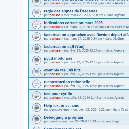
par
parisse
» jeu. mars 27, 2025 12:45 pm » dans
Algèbre
regle des signes de Descartes
par
parisse
» mar. mars 25, 2025 9:58 am » dans
Algèbre
indications correction mars 2025
par
parisse
» lun. mars 24, 2025 12:35 pm » dans
mat406 M
factorisation approchée avec Newton départ alé
par
parisse
» lun. mars 24, 2025 9:24 am » dans
Algèbre
factorisation sqff (Yun)
par
parisse
» jeu. févr. 13, 2025 12:27 pm » dans
Algèbre
pgcd modulaire
par
parisse
» jeu. févr. 13, 2025 12:19 pm » dans
Algèbre
exemple rsa 148 bits
par
parisse
» jeu. févr. 06, 2025 12:23 pm » dans
Algèbre
reconstruction rationnelle
par
parisse
» jeu. févr. 06, 2025 12:03 pm » dans
Algèbre
test pour cyrille
par
parisse
» mer. déc. 18, 2024 11:43 am » dans
Autres
Help text in set cmd
par
compsystems
» lun. déc. 02, 2024 8:21 pm » dans
Xcas 
Debugging a program
par
ftneek
» ven. nov. 29, 2024 12:13 am » dans
Bugs