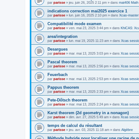
par
parisse
» jeu. juin 26, 2025 2:11 pm » dans
mat406 Math
indications correction mai2025 exercice 1
par
parisse
» lun. juin 16, 2025 2:10 pm » dans
Xcas-master
Compatibilité mode examen
par
parisse
» ven. mai 23, 2025 3:44 pm » dans
KhiCAS: Xca
area/integration
par
parisse
» lun. mai 19, 2025 11:23 am » dans
Xcas sessio
Desargues
par
parisse
» mar. mai 13, 2025 3:03 pm » dans
Xcas sessio
Pascal theorem
par
parisse
» mar. mai 13, 2025 2:56 pm » dans
Xcas sessio
Feuerbach
par
parisse
» mar. mai 13, 2025 2:53 pm » dans
Xcas sessio
Pappus theorem
par
parisse
» mar. mai 13, 2025 2:33 pm » dans
Xcas sessio
Pete-Dőtsch theorem
par
parisse
» mar. mai 13, 2025 2:24 pm » dans
Xcas sessio
Karst theorem (2d geometry in a nonagon)
par
parisse
» dim. avr. 27, 2025 5:49 am » dans
Xcas sessio
temps de calcul du résultant
par
parisse
» jeu. avr. 03, 2025 11:18 am » dans
Algèbre
Méthode hybride pour localiser une racine de