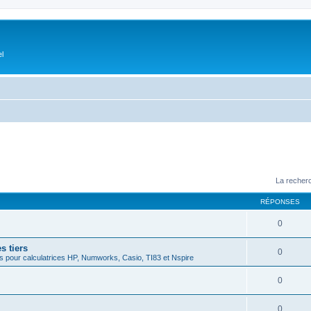
el
La recherc
RÉPONSES
0
s tiers
0
 pour calculatrices HP, Numworks, Casio, TI83 et Nspire
0
0