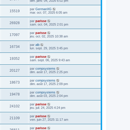
dim. janv. 04, 2026 6:02 pm
par
GermanXG
15519
mar. oct. 07, 2025 6:05 am
par
parisse
26928
sam. oct. 04, 2025 2:01 pm
par
parisse
17097
jeu. oct. 02, 2025 10:38 am
par
alb
16734
lun. sept. 29, 2025 3:45 pm
par
parisse
19352
sam. sept. 06, 2025 9:43 am
par
compsystems
20127
dim. août 17, 2025 2:25 pm
par
compsystems
18673
dim. août 17, 2025 2:09 pm
par
compsystems
19478
dim. août 03, 2025 2:04 pm
par
parisse
24102
jeu. juil. 24, 2025 4:24 pm
par
parisse
21109
ven. juin 27, 2025 11:17 am
par
parisse