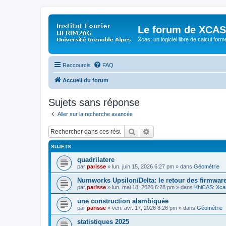
Le forum de XCAS
Xcas: un logiciel libre de calcul form
Raccourcis
FAQ
Accueil du forum
Sujets sans réponse
Aller sur la recherche avancée
Rechercher
Recherche avancée
SUJETS
quadrilatere
par
parisse
» lun. juin 15, 2026 6:27 pm » dans
Géométrie
Numworks Upsilon/Delta: le retour des firmware
par
parisse
» lun. mai 18, 2026 6:28 pm » dans
KhiCAS: Xcas
une construction alambiquée
par
parisse
» ven. avr. 17, 2026 8:26 pm » dans
Géométrie
statistiques 2025