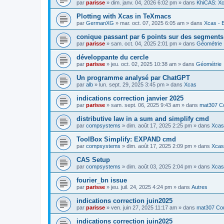
par
parisse
» dim. janv. 04, 2026 6:02 pm » dans
KhiCAS: Xc
Plotting with Xcas in TeXmacs
par
GermanXG
» mar. oct. 07, 2025 6:05 am » dans
Xcas - E
conique passant par 6 points sur des segment
par
parisse
» sam. oct. 04, 2025 2:01 pm » dans
Géométrie
développante du cercle
par
parisse
» jeu. oct. 02, 2025 10:38 am » dans
Géométrie
Un programme analysé par ChatGPT
par
alb
» lun. sept. 29, 2025 3:45 pm » dans
Xcas
indications correction janvier 2025
par
parisse
» sam. sept. 06, 2025 9:43 am » dans
mat307 Co
distributive law in a sum and simplify cmd
par
compsystems
» dim. août 17, 2025 2:25 pm » dans
Xcas 
ToolBox Simplify: EXPAND cmd
par
compsystems
» dim. août 17, 2025 2:09 pm » dans
Xcas 
CAS Setup
par
compsystems
» dim. août 03, 2025 2:04 pm » dans
Xcas 
fourier_bn issue
par
parisse
» jeu. juil. 24, 2025 4:24 pm » dans
Autres
indications correction juin2025
par
parisse
» ven. juin 27, 2025 11:17 am » dans
mat307 Cou
indications correction juin2025