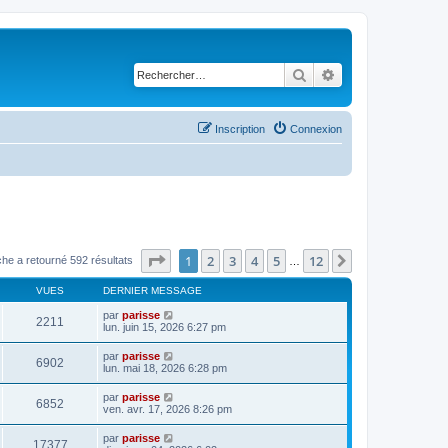
Rechercher
Recherche avancé
Inscription
Connexion
Page
1
sur
12
1
2
3
4
5
12
Suivant
he a retourné 592 résultats
…
VUES
DERNIER MESSAGE
par
parisse
2211
lun. juin 15, 2026 6:27 pm
par
parisse
6902
lun. mai 18, 2026 6:28 pm
par
parisse
6852
ven. avr. 17, 2026 8:26 pm
par
parisse
17377