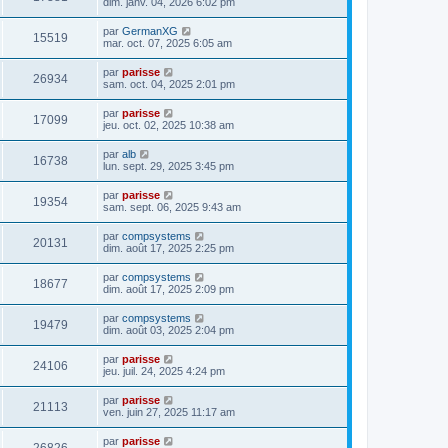
dim. janv. 04, 2026 6:02 pm
par
GermanXG
15519
mar. oct. 07, 2025 6:05 am
par
parisse
26934
sam. oct. 04, 2025 2:01 pm
par
parisse
17099
jeu. oct. 02, 2025 10:38 am
par
alb
16738
lun. sept. 29, 2025 3:45 pm
par
parisse
19354
sam. sept. 06, 2025 9:43 am
par
compsystems
20131
dim. août 17, 2025 2:25 pm
par
compsystems
18677
dim. août 17, 2025 2:09 pm
par
compsystems
19479
dim. août 03, 2025 2:04 pm
par
parisse
24106
jeu. juil. 24, 2025 4:24 pm
par
parisse
21113
ven. juin 27, 2025 11:17 am
par
parisse