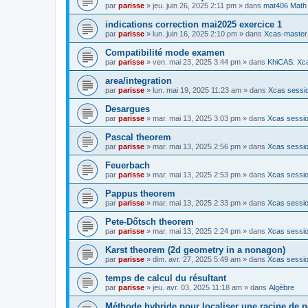
par
parisse
» jeu. juin 26, 2025 2:11 pm » dans
mat406 Math
indications correction mai2025 exercice 1
par
parisse
» lun. juin 16, 2025 2:10 pm » dans
Xcas-master
Compatibilité mode examen
par
parisse
» ven. mai 23, 2025 3:44 pm » dans
KhiCAS: Xca
area/integration
par
parisse
» lun. mai 19, 2025 11:23 am » dans
Xcas sessio
Desargues
par
parisse
» mar. mai 13, 2025 3:03 pm » dans
Xcas sessio
Pascal theorem
par
parisse
» mar. mai 13, 2025 2:56 pm » dans
Xcas sessio
Feuerbach
par
parisse
» mar. mai 13, 2025 2:53 pm » dans
Xcas sessio
Pappus theorem
par
parisse
» mar. mai 13, 2025 2:33 pm » dans
Xcas sessio
Pete-Dőtsch theorem
par
parisse
» mar. mai 13, 2025 2:24 pm » dans
Xcas sessio
Karst theorem (2d geometry in a nonagon)
par
parisse
» dim. avr. 27, 2025 5:49 am » dans
Xcas sessio
temps de calcul du résultant
par
parisse
» jeu. avr. 03, 2025 11:18 am » dans
Algèbre
Méthode hybride pour localiser une racine de