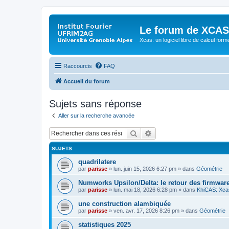
Le forum de XCAS
Xcas: un logiciel libre de calcul form
Raccourcis
FAQ
Accueil du forum
Sujets sans réponse
Aller sur la recherche avancée
Rechercher
Recherche avancée
SUJETS
quadrilatere
par
parisse
» lun. juin 15, 2026 6:27 pm » dans
Géométrie
Numworks Upsilon/Delta: le retour des firmware
par
parisse
» lun. mai 18, 2026 6:28 pm » dans
KhiCAS: Xcas
une construction alambiquée
par
parisse
» ven. avr. 17, 2026 8:26 pm » dans
Géométrie
statistiques 2025