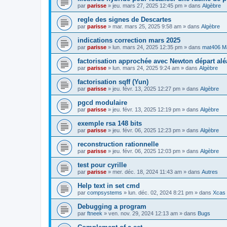
par
parisse
» jeu. mars 27, 2025 12:45 pm » dans
Algèbre
regle des signes de Descartes
par
parisse
» mar. mars 25, 2025 9:58 am » dans
Algèbre
indications correction mars 2025
par
parisse
» lun. mars 24, 2025 12:35 pm » dans
mat406 M
factorisation approchée avec Newton départ alé
par
parisse
» lun. mars 24, 2025 9:24 am » dans
Algèbre
factorisation sqff (Yun)
par
parisse
» jeu. févr. 13, 2025 12:27 pm » dans
Algèbre
pgcd modulaire
par
parisse
» jeu. févr. 13, 2025 12:19 pm » dans
Algèbre
exemple rsa 148 bits
par
parisse
» jeu. févr. 06, 2025 12:23 pm » dans
Algèbre
reconstruction rationnelle
par
parisse
» jeu. févr. 06, 2025 12:03 pm » dans
Algèbre
test pour cyrille
par
parisse
» mer. déc. 18, 2024 11:43 am » dans
Autres
Help text in set cmd
par
compsystems
» lun. déc. 02, 2024 8:21 pm » dans
Xcas 
Debugging a program
par
ftneek
» ven. nov. 29, 2024 12:13 am » dans
Bugs