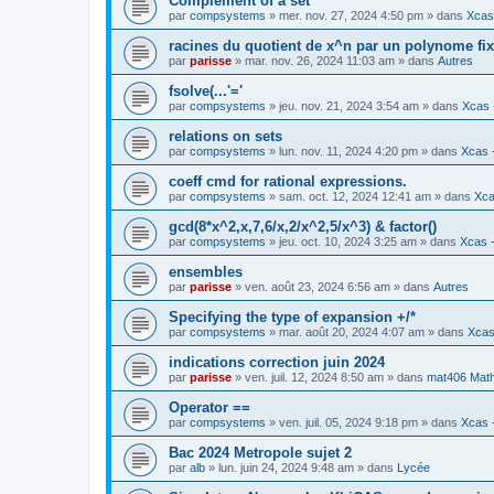
Complement of a set
par
compsystems
» mer. nov. 27, 2024 4:50 pm » dans
Xcas 
racines du quotient de x^n par un polynome fi
par
parisse
» mar. nov. 26, 2024 11:03 am » dans
Autres
fsolve(...'='
par
compsystems
» jeu. nov. 21, 2024 3:54 am » dans
Xcas 
relations on sets
par
compsystems
» lun. nov. 11, 2024 4:20 pm » dans
Xcas -
coeff cmd for rational expressions.
par
compsystems
» sam. oct. 12, 2024 12:41 am » dans
Xca
gcd(8*x^2,x,7,6/x,2/x^2,5/x^3) & factor()
par
compsystems
» jeu. oct. 10, 2024 3:25 am » dans
Xcas -
ensembles
par
parisse
» ven. août 23, 2024 6:56 am » dans
Autres
Specifying the type of expansion +/*
par
compsystems
» mar. août 20, 2024 4:07 am » dans
Xcas
indications correction juin 2024
par
parisse
» ven. juil. 12, 2024 8:50 am » dans
mat406 Mat
Operator ==
par
compsystems
» ven. juil. 05, 2024 9:18 pm » dans
Xcas -
Bac 2024 Metropole sujet 2
par
alb
» lun. juin 24, 2024 9:48 am » dans
Lycée