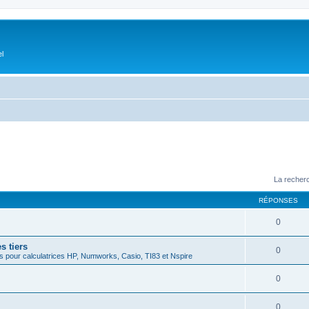
el
La recherc
RÉPONSES
0
s tiers
0
 pour calculatrices HP, Numworks, Casio, TI83 et Nspire
0
0