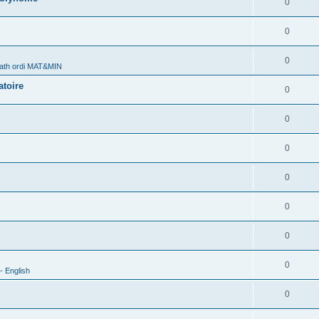
0
0
0
ath ordi MAT&MIN
atoire
0
0
0
0
0
0
0
- English
0