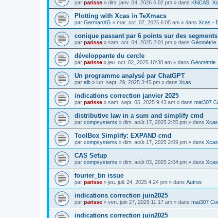
par
parisse
» dim. janv. 04, 2026 6:02 pm » dans
KhiCAS: Xc
Plotting with Xcas in TeXmacs
par
GermanXG
» mar. oct. 07, 2025 6:05 am » dans
Xcas - E
conique passant par 6 points sur des segment
par
parisse
» sam. oct. 04, 2025 2:01 pm » dans
Géométrie
développante du cercle
par
parisse
» jeu. oct. 02, 2025 10:38 am » dans
Géométrie
Un programme analysé par ChatGPT
par
alb
» lun. sept. 29, 2025 3:45 pm » dans
Xcas
indications correction janvier 2025
par
parisse
» sam. sept. 06, 2025 9:43 am » dans
mat307 Co
distributive law in a sum and simplify cmd
par
compsystems
» dim. août 17, 2025 2:25 pm » dans
Xcas 
ToolBox Simplify: EXPAND cmd
par
compsystems
» dim. août 17, 2025 2:09 pm » dans
Xcas 
CAS Setup
par
compsystems
» dim. août 03, 2025 2:04 pm » dans
Xcas 
fourier_bn issue
par
parisse
» jeu. juil. 24, 2025 4:24 pm » dans
Autres
indications correction juin2025
par
parisse
» ven. juin 27, 2025 11:17 am » dans
mat307 Cou
indications correction juin2025