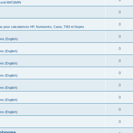
0
 ordi MAT&MIN
0
0
s pour calculatrices HP, Numworks, Casio, TI83 et Nspire
0
ns (English)
0
ns (English)
0
ns (English)
0
ns (English)
0
ns (English)
0
ns (English)
0
ns (English)
0
 polynome