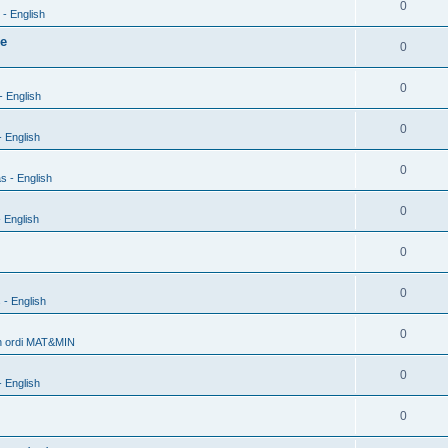
0
- English
xe
0
0
- English
0
 English
0
s - English
0
 English
0
0
 - English
0
h ordi MAT&MIN
0
 English
0