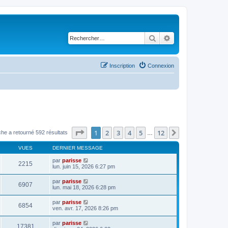
Rechercher
Recherche avancé
Inscription
Connexion
Page
1
sur
12
1
2
3
4
5
12
Suivant
he a retourné 592 résultats
…
VUES
DERNIER MESSAGE
par
parisse
2215
lun. juin 15, 2026 6:27 pm
par
parisse
6907
lun. mai 18, 2026 6:28 pm
par
parisse
6854
ven. avr. 17, 2026 8:26 pm
par
parisse
17381