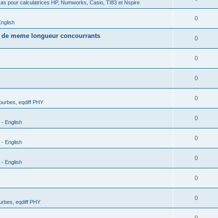
as pour calculatrices HP, Numworks, Casio, TI83 et Nspire
0
nglish
s de meme longueur concourrants
0
0
0
0
urbes, eqdiff PHY
0
- English
0
- English
0
- English
0
0
rbes, eqdiff PHY