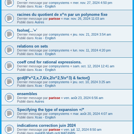
Dernier message par
compsystems
«
mer. nov. 27, 2024 4:50 pm
Publié dans
Xcas - English
racines du quotient de x^n par un polynome fixe
Dernier message par
parisse
«
mar. nov. 26, 2024 11:03 am
Publié dans
Autres
fsolve(...'='
Dernier message par
compsystems
«
jeu. nov. 21, 2024 3:54 am
Publié dans
Xcas - English
relations on sets
Dernier message par
compsystems
«
lun. nov. 11, 2024 4:20 pm
Publié dans
Xcas - English
coeff cmd for rational expressions.
Dernier message par
compsystems
«
sam. oct. 12, 2024 12:41 am
Publié dans
Xcas - English
gcd(8*x^2,x,7,6/x,2/x^2,5/x^3) & factor()
Dernier message par
compsystems
«
jeu. oct. 10, 2024 3:25 am
Publié dans
Xcas - English
ensembles
Dernier message par
parisse
«
ven. août 23, 2024 6:56 am
Publié dans
Autres
Specifying the type of expansion +/*
Dernier message par
compsystems
«
mar. août 20, 2024 4:07 am
Publié dans
Xcas - English
indications correction juin 2024
Dernier message par
parisse
«
ven. juil. 12, 2024 8:50 am
Publié dans
mat406 Math ordi MAT&MIN