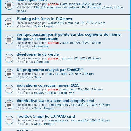
Dernier message par
parisse
«
dim. janv. 04, 2026 6:02 pm
Publié dans
KhiCAS: Xcas pour calculatrices HP, Numworks, Casio, TI83 et
Nspire
Plotting with Xcas in TeXmacs
Dernier message par
GermanXG
«
mar. oct. 07, 2025 6:05 am
Publié dans
Xcas - English
conique passant par 6 points sur des segments de meme
longueur concourrants
Dernier message par
parisse
«
sam. oct. 04, 2025 2:01 pm
Publié dans
Géométrie
développante du cercle
Dernier message par
parisse
«
jeu. oct. 02, 2025 10:38 am
Publié dans
Géométrie
Un programme analysé par ChatGPT
Dernier message par
alb
«
lun. sept. 29, 2025 3:45 pm
Publié dans
Xcas
indications correction janvier 2025
Dernier message par
parisse
«
sam. sept. 06, 2025 9:43 am
Publié dans
mat307 Courbes, eqdiff PHY
distributive law in a sum and simplify cmd
Dernier message par
compsystems
«
dim. août 17, 2025 2:25 pm
Publié dans
Xcas - English
ToolBox Simplify: EXPAND cmd
Dernier message par
compsystems
«
dim. août 17, 2025 2:09 pm
Publié dans
Xcas - English