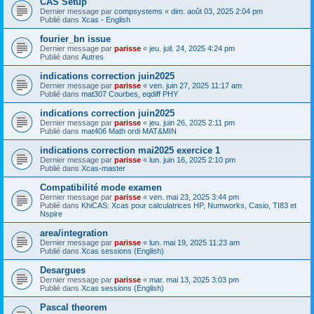
CAS Setup
Dernier message par
compsystems
«
dim. août 03, 2025 2:04 pm
Publié dans
Xcas - English
fourier_bn issue
Dernier message par
parisse
«
jeu. juil. 24, 2025 4:24 pm
Publié dans
Autres
indications correction juin2025
Dernier message par
parisse
«
ven. juin 27, 2025 11:17 am
Publié dans
mat307 Courbes, eqdiff PHY
indications correction juin2025
Dernier message par
parisse
«
jeu. juin 26, 2025 2:11 pm
Publié dans
mat406 Math ordi MAT&MIN
indications correction mai2025 exercice 1
Dernier message par
parisse
«
lun. juin 16, 2025 2:10 pm
Publié dans
Xcas-master
Compatibilité mode examen
Dernier message par
parisse
«
ven. mai 23, 2025 3:44 pm
Publié dans
KhiCAS: Xcas pour calculatrices HP, Numworks, Casio, TI83 et
Nspire
area/integration
Dernier message par
parisse
«
lun. mai 19, 2025 11:23 am
Publié dans
Xcas sessions (English)
Desargues
Dernier message par
parisse
«
mar. mai 13, 2025 3:03 pm
Publié dans
Xcas sessions (English)
Pascal theorem