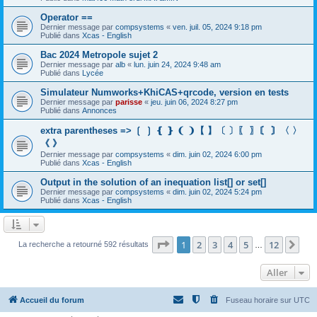
Operator ==
Dernier message par
compsystems
«
ven. juil. 05, 2024 9:18 pm
Publié dans
Xcas - English
Bac 2024 Metropole sujet 2
Dernier message par
alb
«
lun. juin 24, 2024 9:48 am
Publié dans
Lycée
Simulateur Numworks+KhiCAS+qrcode, version en tests
Dernier message par
parisse
«
jeu. juin 06, 2024 8:27 pm
Publié dans
Annonces
extra parentheses => ❲ ❳ ❴ ❵ ❨ ❩【 】〔 〕〖 〗〘 〙〈 〉
《 》
Dernier message par
compsystems
«
dim. juin 02, 2024 6:00 pm
Publié dans
Xcas - English
Output in the solution of an inequation list[] or set[]
Dernier message par
compsystems
«
dim. juin 02, 2024 5:24 pm
Publié dans
Xcas - English
Page
1
sur
12
1
2
3
4
5
12
Sui
La recherche a retourné 592 résultats
…
Aller
Accueil du forum
Fuseau horaire sur
UTC