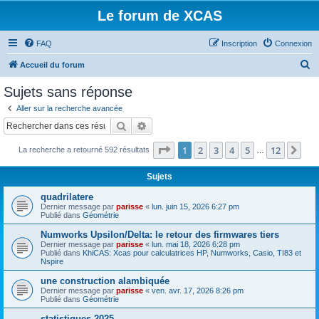
Le forum de XCAS
FAQ
Inscription
Connexion
R
Accueil du forum
e
Sujets sans réponse
c
Aller sur la recherche avancée
h
Rechercher
Recherche avancée
e
Page
1
sur
12
1
2
3
4
5
12
Sui
La recherche a retourné 592 résultats
r
…
c
Sujets
h
quadrilatere
e
Dernier message par
parisse
«
lun. juin 15, 2026 6:27 pm
Publié dans
Géométrie
r
Numworks Upsilon/Delta: le retour des firmwares tiers
Dernier message par
parisse
«
lun. mai 18, 2026 6:28 pm
Publié dans
KhiCAS: Xcas pour calculatrices HP, Numworks, Casio, TI83 et
Nspire
une construction alambiquée
Dernier message par
parisse
«
ven. avr. 17, 2026 8:26 pm
Publié dans
Géométrie
statistiques 2025