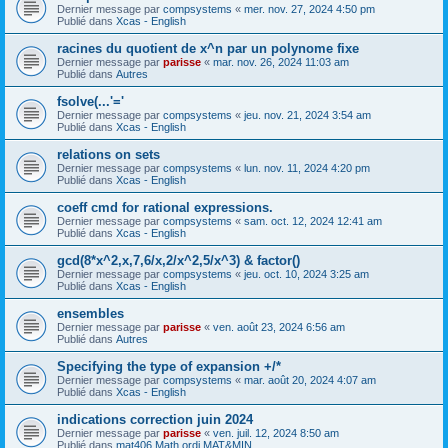
Dernier message par
compsystems
«
mer. nov. 27, 2024 4:50 pm
Publié dans
Xcas - English
racines du quotient de x^n par un polynome fixe
Dernier message par
parisse
«
mar. nov. 26, 2024 11:03 am
Publié dans
Autres
fsolve(...'='
Dernier message par
compsystems
«
jeu. nov. 21, 2024 3:54 am
Publié dans
Xcas - English
relations on sets
Dernier message par
compsystems
«
lun. nov. 11, 2024 4:20 pm
Publié dans
Xcas - English
coeff cmd for rational expressions.
Dernier message par
compsystems
«
sam. oct. 12, 2024 12:41 am
Publié dans
Xcas - English
gcd(8*x^2,x,7,6/x,2/x^2,5/x^3) & factor()
Dernier message par
compsystems
«
jeu. oct. 10, 2024 3:25 am
Publié dans
Xcas - English
ensembles
Dernier message par
parisse
«
ven. août 23, 2024 6:56 am
Publié dans
Autres
Specifying the type of expansion +/*
Dernier message par
compsystems
«
mar. août 20, 2024 4:07 am
Publié dans
Xcas - English
indications correction juin 2024
Dernier message par
parisse
«
ven. juil. 12, 2024 8:50 am
Publié dans
mat406 Math ordi MAT&MIN