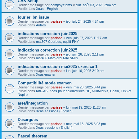
CAS Setup
Dernier message par
compsystems
«
dim. août 03, 2025 2:04 pm
Publié dans
Xcas - English
fourier_bn issue
Dernier message par
parisse
«
jeu. juil. 24, 2025 4:24 pm
Publié dans
Autres
indications correction juin2025
Dernier message par
parisse
«
ven. juin 27, 2025 11:17 am
Publié dans
mat307 Courbes, eqdiff PHY
indications correction juin2025
Dernier message par
parisse
«
jeu. juin 26, 2025 2:11 pm
Publié dans
mat406 Math ordi MAT&MIN
indications correction mai2025 exercice 1
Dernier message par
parisse
«
lun. juin 16, 2025 2:10 pm
Publié dans
Xcas-master
Compatibilité mode examen
Dernier message par
parisse
«
ven. mai 23, 2025 3:44 pm
Publié dans
KhiCAS: Xcas pour calculatrices HP, Numworks, Casio, TI83 et
Nspire
area/integration
Dernier message par
parisse
«
lun. mai 19, 2025 11:23 am
Publié dans
Xcas sessions (English)
Desargues
Dernier message par
parisse
«
mar. mai 13, 2025 3:03 pm
Publié dans
Xcas sessions (English)
Pascal theorem