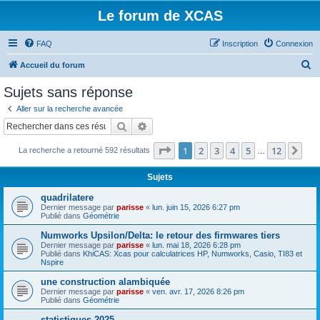
Le forum de XCAS
FAQ
Inscription
Connexion
R
Accueil du forum
e
Sujets sans réponse
c
Aller sur la recherche avancée
h
Rechercher
Recherche avancée
e
Page
1
sur
12
1
2
3
4
5
12
Sui
La recherche a retourné 592 résultats
r
…
c
Sujets
h
quadrilatere
e
Dernier message par
parisse
«
lun. juin 15, 2026 6:27 pm
Publié dans
Géométrie
r
Numworks Upsilon/Delta: le retour des firmwares tiers
Dernier message par
parisse
«
lun. mai 18, 2026 6:28 pm
Publié dans
KhiCAS: Xcas pour calculatrices HP, Numworks, Casio, TI83 et
Nspire
une construction alambiquée
Dernier message par
parisse
«
ven. avr. 17, 2026 8:26 pm
Publié dans
Géométrie
statistiques 2025