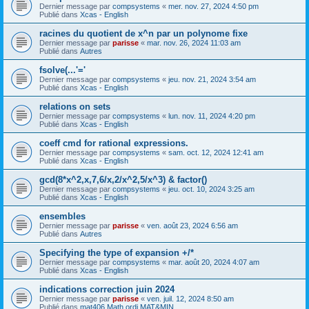
Dernier message par
compsystems
«
mer. nov. 27, 2024 4:50 pm
Publié dans
Xcas - English
racines du quotient de x^n par un polynome fixe
Dernier message par
parisse
«
mar. nov. 26, 2024 11:03 am
Publié dans
Autres
fsolve(...'='
Dernier message par
compsystems
«
jeu. nov. 21, 2024 3:54 am
Publié dans
Xcas - English
relations on sets
Dernier message par
compsystems
«
lun. nov. 11, 2024 4:20 pm
Publié dans
Xcas - English
coeff cmd for rational expressions.
Dernier message par
compsystems
«
sam. oct. 12, 2024 12:41 am
Publié dans
Xcas - English
gcd(8*x^2,x,7,6/x,2/x^2,5/x^3) & factor()
Dernier message par
compsystems
«
jeu. oct. 10, 2024 3:25 am
Publié dans
Xcas - English
ensembles
Dernier message par
parisse
«
ven. août 23, 2024 6:56 am
Publié dans
Autres
Specifying the type of expansion +/*
Dernier message par
compsystems
«
mar. août 20, 2024 4:07 am
Publié dans
Xcas - English
indications correction juin 2024
Dernier message par
parisse
«
ven. juil. 12, 2024 8:50 am
Publié dans
mat406 Math ordi MAT&MIN