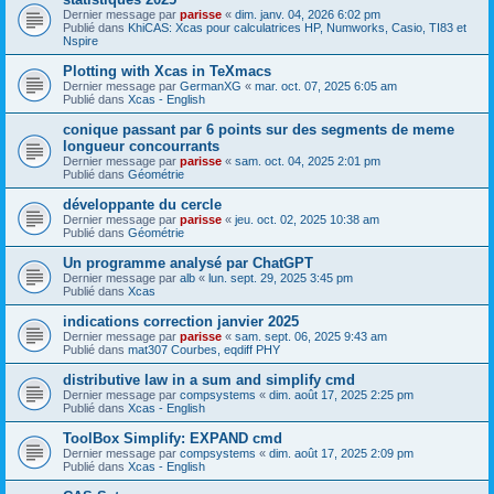
Dernier message par
parisse
«
dim. janv. 04, 2026 6:02 pm
Publié dans
KhiCAS: Xcas pour calculatrices HP, Numworks, Casio, TI83 et
Nspire
Plotting with Xcas in TeXmacs
Dernier message par
GermanXG
«
mar. oct. 07, 2025 6:05 am
Publié dans
Xcas - English
conique passant par 6 points sur des segments de meme
longueur concourrants
Dernier message par
parisse
«
sam. oct. 04, 2025 2:01 pm
Publié dans
Géométrie
développante du cercle
Dernier message par
parisse
«
jeu. oct. 02, 2025 10:38 am
Publié dans
Géométrie
Un programme analysé par ChatGPT
Dernier message par
alb
«
lun. sept. 29, 2025 3:45 pm
Publié dans
Xcas
indications correction janvier 2025
Dernier message par
parisse
«
sam. sept. 06, 2025 9:43 am
Publié dans
mat307 Courbes, eqdiff PHY
distributive law in a sum and simplify cmd
Dernier message par
compsystems
«
dim. août 17, 2025 2:25 pm
Publié dans
Xcas - English
ToolBox Simplify: EXPAND cmd
Dernier message par
compsystems
«
dim. août 17, 2025 2:09 pm
Publié dans
Xcas - English