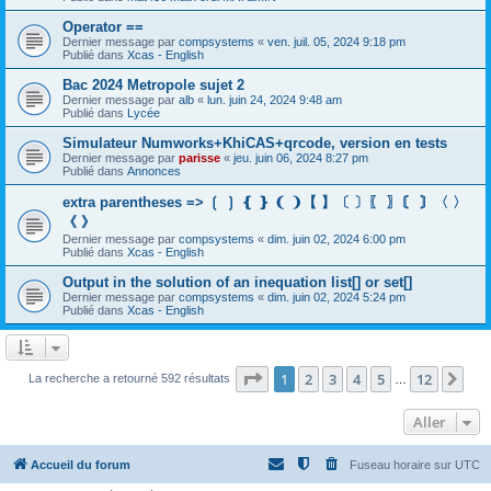
Operator ==
Dernier message par
compsystems
«
ven. juil. 05, 2024 9:18 pm
Publié dans
Xcas - English
Bac 2024 Metropole sujet 2
Dernier message par
alb
«
lun. juin 24, 2024 9:48 am
Publié dans
Lycée
Simulateur Numworks+KhiCAS+qrcode, version en tests
Dernier message par
parisse
«
jeu. juin 06, 2024 8:27 pm
Publié dans
Annonces
extra parentheses => ❲ ❳ ❴ ❵ ❨ ❩【 】〔 〕〖 〗〘 〙〈 〉
《 》
Dernier message par
compsystems
«
dim. juin 02, 2024 6:00 pm
Publié dans
Xcas - English
Output in the solution of an inequation list[] or set[]
Dernier message par
compsystems
«
dim. juin 02, 2024 5:24 pm
Publié dans
Xcas - English
Page
1
sur
12
1
2
3
4
5
12
Sui
La recherche a retourné 592 résultats
…
Aller
Accueil du forum
Fuseau horaire sur
UTC