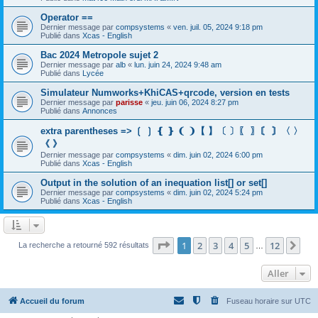
Operator ==
Dernier message par
compsystems
«
ven. juil. 05, 2024 9:18 pm
Publié dans
Xcas - English
Bac 2024 Metropole sujet 2
Dernier message par
alb
«
lun. juin 24, 2024 9:48 am
Publié dans
Lycée
Simulateur Numworks+KhiCAS+qrcode, version en tests
Dernier message par
parisse
«
jeu. juin 06, 2024 8:27 pm
Publié dans
Annonces
extra parentheses => ❲ ❳ ❴ ❵ ❨ ❩【 】〔 〕〖 〗〘 〙〈 〉
《 》
Dernier message par
compsystems
«
dim. juin 02, 2024 6:00 pm
Publié dans
Xcas - English
Output in the solution of an inequation list[] or set[]
Dernier message par
compsystems
«
dim. juin 02, 2024 5:24 pm
Publié dans
Xcas - English
Page
1
sur
12
1
2
3
4
5
12
Sui
La recherche a retourné 592 résultats
…
Aller
Accueil du forum
Fuseau horaire sur
UTC