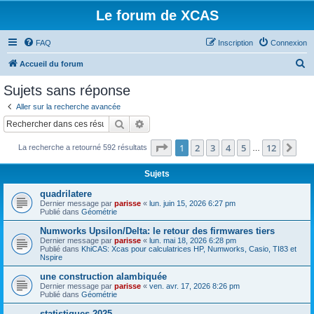
Le forum de XCAS
FAQ
Inscription
Connexion
R
Accueil du forum
e
Sujets sans réponse
c
Aller sur la recherche avancée
h
Rechercher
Recherche avancée
e
Page
1
sur
12
1
2
3
4
5
12
Sui
La recherche a retourné 592 résultats
r
…
c
Sujets
h
quadrilatere
e
Dernier message par
parisse
«
lun. juin 15, 2026 6:27 pm
Publié dans
Géométrie
r
Numworks Upsilon/Delta: le retour des firmwares tiers
Dernier message par
parisse
«
lun. mai 18, 2026 6:28 pm
Publié dans
KhiCAS: Xcas pour calculatrices HP, Numworks, Casio, TI83 et
Nspire
une construction alambiquée
Dernier message par
parisse
«
ven. avr. 17, 2026 8:26 pm
Publié dans
Géométrie
statistiques 2025