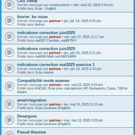
CAS Setup
Dernier message par
compsystems
«
dim. août 03, 2025 2:04 pm
Publié dans
Xcas - English
fourier_bn issue
Dernier message par
parisse
«
jeu. juil. 24, 2025 4:24 pm
Publié dans
Autres
indications correction juin2025
Dernier message par
parisse
«
ven. juin 27, 2025 11:17 am
Publié dans
mat307 Courbes, eqdiff PHY
indications correction juin2025
Dernier message par
parisse
«
jeu. juin 26, 2025 2:11 pm
Publié dans
mat406 Math ordi MAT&MIN
indications correction mai2025 exercice 1
Dernier message par
parisse
«
lun. juin 16, 2025 2:10 pm
Publié dans
Xcas-master
Compatibilité mode examen
Dernier message par
parisse
«
ven. mai 23, 2025 3:44 pm
Publié dans
KhiCAS: Xcas pour calculatrices HP, Numworks, Casio, TI83 et
Nspire
area/integration
Dernier message par
parisse
«
lun. mai 19, 2025 11:23 am
Publié dans
Xcas sessions (English)
Desargues
Dernier message par
parisse
«
mar. mai 13, 2025 3:03 pm
Publié dans
Xcas sessions (English)
Pascal theorem