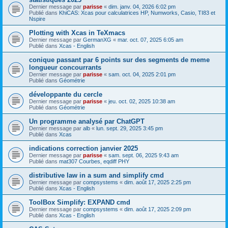
Dernier message par
parisse
«
dim. janv. 04, 2026 6:02 pm
Publié dans
KhiCAS: Xcas pour calculatrices HP, Numworks, Casio, TI83 et
Nspire
Plotting with Xcas in TeXmacs
Dernier message par
GermanXG
«
mar. oct. 07, 2025 6:05 am
Publié dans
Xcas - English
conique passant par 6 points sur des segments de meme
longueur concourrants
Dernier message par
parisse
«
sam. oct. 04, 2025 2:01 pm
Publié dans
Géométrie
développante du cercle
Dernier message par
parisse
«
jeu. oct. 02, 2025 10:38 am
Publié dans
Géométrie
Un programme analysé par ChatGPT
Dernier message par
alb
«
lun. sept. 29, 2025 3:45 pm
Publié dans
Xcas
indications correction janvier 2025
Dernier message par
parisse
«
sam. sept. 06, 2025 9:43 am
Publié dans
mat307 Courbes, eqdiff PHY
distributive law in a sum and simplify cmd
Dernier message par
compsystems
«
dim. août 17, 2025 2:25 pm
Publié dans
Xcas - English
ToolBox Simplify: EXPAND cmd
Dernier message par
compsystems
«
dim. août 17, 2025 2:09 pm
Publié dans
Xcas - English