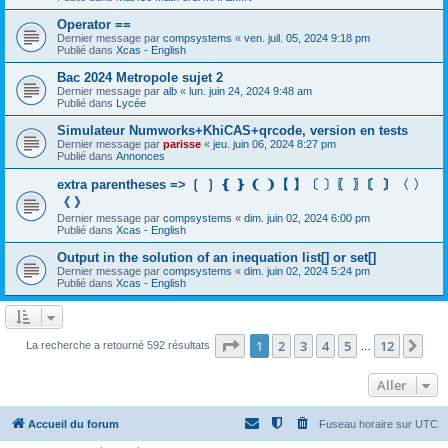
Operator ==
Dernier message par
compsystems
«
ven. juil. 05, 2024 9:18 pm
Publié dans
Xcas - English
Bac 2024 Metropole sujet 2
Dernier message par
alb
«
lun. juin 24, 2024 9:48 am
Publié dans
Lycée
Simulateur Numworks+KhiCAS+qrcode, version en tests
Dernier message par
parisse
«
jeu. juin 06, 2024 8:27 pm
Publié dans
Annonces
extra parentheses => ❲ ❳ ❴ ❵ ❨ ❩【 】〔 〕〖 〗〘 〙〈 〉
《 》
Dernier message par
compsystems
«
dim. juin 02, 2024 6:00 pm
Publié dans
Xcas - English
Output in the solution of an inequation list[] or set[]
Dernier message par
compsystems
«
dim. juin 02, 2024 5:24 pm
Publié dans
Xcas - English
Page
1
sur
12
1
2
3
4
5
12
Sui
La recherche a retourné 592 résultats
…
Aller
Accueil du forum
Fuseau horaire sur
UTC