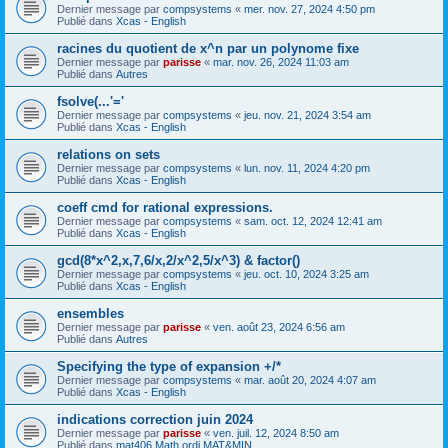
Dernier message par
compsystems
«
mer. nov. 27, 2024 4:50 pm
Publié dans
Xcas - English
racines du quotient de x^n par un polynome fixe
Dernier message par
parisse
«
mar. nov. 26, 2024 11:03 am
Publié dans
Autres
fsolve(...'='
Dernier message par
compsystems
«
jeu. nov. 21, 2024 3:54 am
Publié dans
Xcas - English
relations on sets
Dernier message par
compsystems
«
lun. nov. 11, 2024 4:20 pm
Publié dans
Xcas - English
coeff cmd for rational expressions.
Dernier message par
compsystems
«
sam. oct. 12, 2024 12:41 am
Publié dans
Xcas - English
gcd(8*x^2,x,7,6/x,2/x^2,5/x^3) & factor()
Dernier message par
compsystems
«
jeu. oct. 10, 2024 3:25 am
Publié dans
Xcas - English
ensembles
Dernier message par
parisse
«
ven. août 23, 2024 6:56 am
Publié dans
Autres
Specifying the type of expansion +/*
Dernier message par
compsystems
«
mar. août 20, 2024 4:07 am
Publié dans
Xcas - English
indications correction juin 2024
Dernier message par
parisse
«
ven. juil. 12, 2024 8:50 am
Publié dans
mat406 Math ordi MAT&MIN