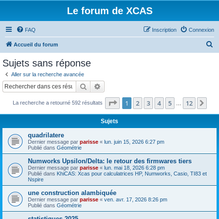
Le forum de XCAS
FAQ
Inscription
Connexion
R
Accueil du forum
e
Sujets sans réponse
c
Aller sur la recherche avancée
h
Rechercher
Recherche avancée
e
Page
1
sur
12
1
2
3
4
5
12
Sui
La recherche a retourné 592 résultats
r
…
c
Sujets
h
quadrilatere
e
Dernier message par
parisse
«
lun. juin 15, 2026 6:27 pm
Publié dans
Géométrie
r
Numworks Upsilon/Delta: le retour des firmwares tiers
Dernier message par
parisse
«
lun. mai 18, 2026 6:28 pm
Publié dans
KhiCAS: Xcas pour calculatrices HP, Numworks, Casio, TI83 et
Nspire
une construction alambiquée
Dernier message par
parisse
«
ven. avr. 17, 2026 8:26 pm
Publié dans
Géométrie
statistiques 2025