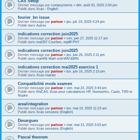
CAS Setup
Dernier message par
compsystems
«
dim. août 03, 2025 2:04 pm
Publié dans
Xcas - English
fourier_bn issue
Dernier message par
parisse
«
jeu. juil. 24, 2025 4:24 pm
Publié dans
Autres
indications correction juin2025
Dernier message par
parisse
«
ven. juin 27, 2025 11:17 am
Publié dans
mat307 Courbes, eqdiff PHY
indications correction juin2025
Dernier message par
parisse
«
jeu. juin 26, 2025 2:11 pm
Publié dans
mat406 Math ordi MAT&MIN
indications correction mai2025 exercice 1
Dernier message par
parisse
«
lun. juin 16, 2025 2:10 pm
Publié dans
Xcas-master
Compatibilité mode examen
Dernier message par
parisse
«
ven. mai 23, 2025 3:44 pm
Publié dans
KhiCAS: Xcas pour calculatrices HP, Numworks, Casio, TI83 et
Nspire
area/integration
Dernier message par
parisse
«
lun. mai 19, 2025 11:23 am
Publié dans
Xcas sessions (English)
Desargues
Dernier message par
parisse
«
mar. mai 13, 2025 3:03 pm
Publié dans
Xcas sessions (English)
Pascal theorem