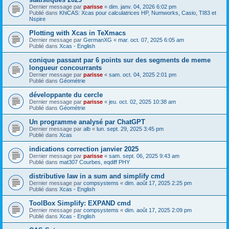
Dernier message par
parisse
«
dim. janv. 04, 2026 6:02 pm
Publié dans
KhiCAS: Xcas pour calculatrices HP, Numworks, Casio, TI83 et
Nspire
Plotting with Xcas in TeXmacs
Dernier message par
GermanXG
«
mar. oct. 07, 2025 6:05 am
Publié dans
Xcas - English
conique passant par 6 points sur des segments de meme
longueur concourrants
Dernier message par
parisse
«
sam. oct. 04, 2025 2:01 pm
Publié dans
Géométrie
développante du cercle
Dernier message par
parisse
«
jeu. oct. 02, 2025 10:38 am
Publié dans
Géométrie
Un programme analysé par ChatGPT
Dernier message par
alb
«
lun. sept. 29, 2025 3:45 pm
Publié dans
Xcas
indications correction janvier 2025
Dernier message par
parisse
«
sam. sept. 06, 2025 9:43 am
Publié dans
mat307 Courbes, eqdiff PHY
distributive law in a sum and simplify cmd
Dernier message par
compsystems
«
dim. août 17, 2025 2:25 pm
Publié dans
Xcas - English
ToolBox Simplify: EXPAND cmd
Dernier message par
compsystems
«
dim. août 17, 2025 2:09 pm
Publié dans
Xcas - English