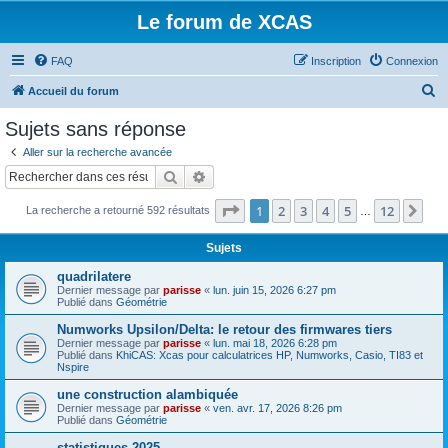
Le forum de XCAS
FAQ
Inscription
Connexion
R
Accueil du forum
e
Sujets sans réponse
c
Aller sur la recherche avancée
h
Rechercher
Recherche avancée
e
Page
1
sur
12
1
2
3
4
5
12
Sui
La recherche a retourné 592 résultats
r
…
c
Sujets
h
quadrilatere
e
Dernier message par
parisse
«
lun. juin 15, 2026 6:27 pm
Publié dans
Géométrie
r
Numworks Upsilon/Delta: le retour des firmwares tiers
Dernier message par
parisse
«
lun. mai 18, 2026 6:28 pm
Publié dans
KhiCAS: Xcas pour calculatrices HP, Numworks, Casio, TI83 et
Nspire
une construction alambiquée
Dernier message par
parisse
«
ven. avr. 17, 2026 8:26 pm
Publié dans
Géométrie
statistiques 2025