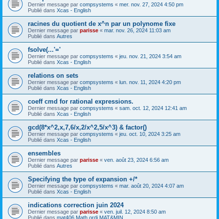
Dernier message par
compsystems
«
mer. nov. 27, 2024 4:50 pm
Publié dans
Xcas - English
racines du quotient de x^n par un polynome fixe
Dernier message par
parisse
«
mar. nov. 26, 2024 11:03 am
Publié dans
Autres
fsolve(...'='
Dernier message par
compsystems
«
jeu. nov. 21, 2024 3:54 am
Publié dans
Xcas - English
relations on sets
Dernier message par
compsystems
«
lun. nov. 11, 2024 4:20 pm
Publié dans
Xcas - English
coeff cmd for rational expressions.
Dernier message par
compsystems
«
sam. oct. 12, 2024 12:41 am
Publié dans
Xcas - English
gcd(8*x^2,x,7,6/x,2/x^2,5/x^3) & factor()
Dernier message par
compsystems
«
jeu. oct. 10, 2024 3:25 am
Publié dans
Xcas - English
ensembles
Dernier message par
parisse
«
ven. août 23, 2024 6:56 am
Publié dans
Autres
Specifying the type of expansion +/*
Dernier message par
compsystems
«
mar. août 20, 2024 4:07 am
Publié dans
Xcas - English
indications correction juin 2024
Dernier message par
parisse
«
ven. juil. 12, 2024 8:50 am
Publié dans
mat406 Math ordi MAT&MIN