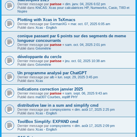
Dernier message par
parisse
«
dim. janv. 04, 2026 6:02 pm
Publié dans
KhiCAS: Xcas pour calculatrices HP, Numworks, Casio, TI83 et
Nspire
Plotting with Xcas in TeXmacs
Dernier message par
GermanXG
«
mar. oct. 07, 2025 6:05 am
Publié dans
Xcas - English
conique passant par 6 points sur des segments de meme
longueur concourrants
Dernier message par
parisse
«
sam. oct. 04, 2025 2:01 pm
Publié dans
Géométrie
développante du cercle
Dernier message par
parisse
«
jeu. oct. 02, 2025 10:38 am
Publié dans
Géométrie
Un programme analysé par ChatGPT
Dernier message par
alb
«
lun. sept. 29, 2025 3:45 pm
Publié dans
Xcas
indications correction janvier 2025
Dernier message par
parisse
«
sam. sept. 06, 2025 9:43 am
Publié dans
mat307 Courbes, eqdiff PHY
distributive law in a sum and simplify cmd
Dernier message par
compsystems
«
dim. août 17, 2025 2:25 pm
Publié dans
Xcas - English
ToolBox Simplify: EXPAND cmd
Dernier message par
compsystems
«
dim. août 17, 2025 2:09 pm
Publié dans
Xcas - English