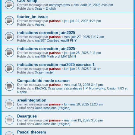
CAS Setup
Dernier message par
compsystems
«
dim. août 03, 2025 2:04 pm
Publié dans
Xcas - English
fourier_bn issue
Dernier message par
parisse
«
jeu. juil. 24, 2025 4:24 pm
Publié dans
Autres
indications correction juin2025
Dernier message par
parisse
«
ven. juin 27, 2025 11:17 am
Publié dans
mat307 Courbes, eqdiff PHY
indications correction juin2025
Dernier message par
parisse
«
jeu. juin 26, 2025 2:11 pm
Publié dans
mat406 Math ordi MAT&MIN
indications correction mai2025 exercice 1
Dernier message par
parisse
«
lun. juin 16, 2025 2:10 pm
Publié dans
Xcas-master
Compatibilité mode examen
Dernier message par
parisse
«
ven. mai 23, 2025 3:44 pm
Publié dans
KhiCAS: Xcas pour calculatrices HP, Numworks, Casio, TI83 et
Nspire
area/integration
Dernier message par
parisse
«
lun. mai 19, 2025 11:23 am
Publié dans
Xcas sessions (English)
Desargues
Dernier message par
parisse
«
mar. mai 13, 2025 3:03 pm
Publié dans
Xcas sessions (English)
Pascal theorem