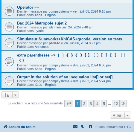
Operator ==
Dernier message par
compsystems
«
ven. juil. 05, 2024 9:18 pm
Publié dans
Xcas - English
Bac 2024 Metropole sujet 2
Dernier message par
alb
«
lun. juin 24, 2024 9:48 am
Publié dans
Lycée
Simulateur Numworks+KhiCAS+qrcode, version en tests
Dernier message par
parisse
«
jeu. juin 06, 2024 8:27 pm
Publié dans
Annonces
extra parentheses => ❲ ❳ ❴ ❵ ❨ ❩【 】〔 〕〖 〗〘 〙〈 〉
《 》
Dernier message par
compsystems
«
dim. juin 02, 2024 6:00 pm
Publié dans
Xcas - English
Output in the solution of an inequation list[] or set[]
Dernier message par
compsystems
«
dim. juin 02, 2024 5:24 pm
Publié dans
Xcas - English
Page
1
sur
12
1
2
3
4
5
12
Sui
La recherche a retourné 592 résultats
…
Aller
Accueil du forum
Fuseau horaire sur
UTC