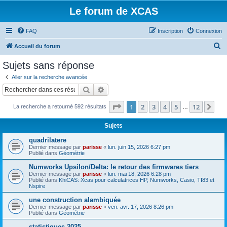
Le forum de XCAS
FAQ
Inscription
Connexion
R
Accueil du forum
e
Sujets sans réponse
c
Aller sur la recherche avancée
h
Rechercher
Recherche avancée
e
Page
1
sur
12
1
2
3
4
5
12
Sui
La recherche a retourné 592 résultats
r
…
c
Sujets
h
quadrilatere
e
Dernier message par
parisse
«
lun. juin 15, 2026 6:27 pm
Publié dans
Géométrie
r
Numworks Upsilon/Delta: le retour des firmwares tiers
Dernier message par
parisse
«
lun. mai 18, 2026 6:28 pm
Publié dans
KhiCAS: Xcas pour calculatrices HP, Numworks, Casio, TI83 et
Nspire
une construction alambiquée
Dernier message par
parisse
«
ven. avr. 17, 2026 8:26 pm
Publié dans
Géométrie
statistiques 2025