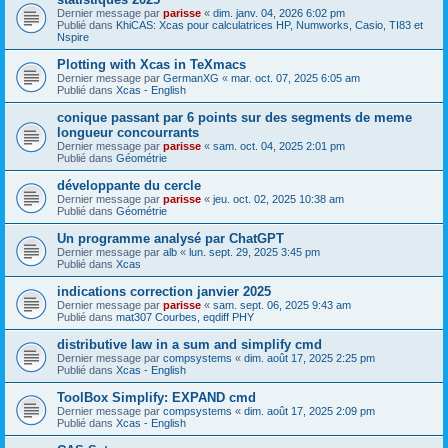
Dernier message par
parisse
«
dim. janv. 04, 2026 6:02 pm
Publié dans
KhiCAS: Xcas pour calculatrices HP, Numworks, Casio, TI83 et
Nspire
Plotting with Xcas in TeXmacs
Dernier message par
GermanXG
«
mar. oct. 07, 2025 6:05 am
Publié dans
Xcas - English
conique passant par 6 points sur des segments de meme
longueur concourrants
Dernier message par
parisse
«
sam. oct. 04, 2025 2:01 pm
Publié dans
Géométrie
développante du cercle
Dernier message par
parisse
«
jeu. oct. 02, 2025 10:38 am
Publié dans
Géométrie
Un programme analysé par ChatGPT
Dernier message par
alb
«
lun. sept. 29, 2025 3:45 pm
Publié dans
Xcas
indications correction janvier 2025
Dernier message par
parisse
«
sam. sept. 06, 2025 9:43 am
Publié dans
mat307 Courbes, eqdiff PHY
distributive law in a sum and simplify cmd
Dernier message par
compsystems
«
dim. août 17, 2025 2:25 pm
Publié dans
Xcas - English
ToolBox Simplify: EXPAND cmd
Dernier message par
compsystems
«
dim. août 17, 2025 2:09 pm
Publié dans
Xcas - English