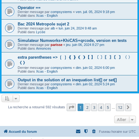
Operator ==
Dernier message par
compsystems
«
ven. juil. 05, 2024 9:18 pm
Publié dans
Xcas - English
Bac 2024 Metropole sujet 2
Dernier message par
alb
«
lun. juin 24, 2024 9:48 am
Publié dans
Lycée
Simulateur Numworks+KhiCAS+qrcode, version en tests
Dernier message par
parisse
«
jeu. juin 06, 2024 8:27 pm
Publié dans
Annonces
extra parentheses => ❲ ❳ ❴ ❵ ❨ ❩【 】〔 〕〖 〗〘 〙〈 〉
《 》
Dernier message par
compsystems
«
dim. juin 02, 2024 6:00 pm
Publié dans
Xcas - English
Output in the solution of an inequation list[] or set[]
Dernier message par
compsystems
«
dim. juin 02, 2024 5:24 pm
Publié dans
Xcas - English
Page
1
sur
12
1
2
3
4
5
12
Sui
La recherche a retourné 592 résultats
…
Aller
Accueil du forum
Fuseau horaire sur
UTC