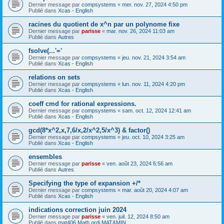
Dernier message par
compsystems
«
mer. nov. 27, 2024 4:50 pm
Publié dans
Xcas - English
racines du quotient de x^n par un polynome fixe
Dernier message par
parisse
«
mar. nov. 26, 2024 11:03 am
Publié dans
Autres
fsolve(...'='
Dernier message par
compsystems
«
jeu. nov. 21, 2024 3:54 am
Publié dans
Xcas - English
relations on sets
Dernier message par
compsystems
«
lun. nov. 11, 2024 4:20 pm
Publié dans
Xcas - English
coeff cmd for rational expressions.
Dernier message par
compsystems
«
sam. oct. 12, 2024 12:41 am
Publié dans
Xcas - English
gcd(8*x^2,x,7,6/x,2/x^2,5/x^3) & factor()
Dernier message par
compsystems
«
jeu. oct. 10, 2024 3:25 am
Publié dans
Xcas - English
ensembles
Dernier message par
parisse
«
ven. août 23, 2024 6:56 am
Publié dans
Autres
Specifying the type of expansion +/*
Dernier message par
compsystems
«
mar. août 20, 2024 4:07 am
Publié dans
Xcas - English
indications correction juin 2024
Dernier message par
parisse
«
ven. juil. 12, 2024 8:50 am
Publié dans
mat406 Math ordi MAT&MIN