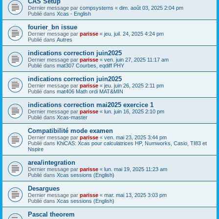
CAS Setup
Dernier message par
compsystems
«
dim. août 03, 2025 2:04 pm
Publié dans
Xcas - English
fourier_bn issue
Dernier message par
parisse
«
jeu. juil. 24, 2025 4:24 pm
Publié dans
Autres
indications correction juin2025
Dernier message par
parisse
«
ven. juin 27, 2025 11:17 am
Publié dans
mat307 Courbes, eqdiff PHY
indications correction juin2025
Dernier message par
parisse
«
jeu. juin 26, 2025 2:11 pm
Publié dans
mat406 Math ordi MAT&MIN
indications correction mai2025 exercice 1
Dernier message par
parisse
«
lun. juin 16, 2025 2:10 pm
Publié dans
Xcas-master
Compatibilité mode examen
Dernier message par
parisse
«
ven. mai 23, 2025 3:44 pm
Publié dans
KhiCAS: Xcas pour calculatrices HP, Numworks, Casio, TI83 et
Nspire
area/integration
Dernier message par
parisse
«
lun. mai 19, 2025 11:23 am
Publié dans
Xcas sessions (English)
Desargues
Dernier message par
parisse
«
mar. mai 13, 2025 3:03 pm
Publié dans
Xcas sessions (English)
Pascal theorem