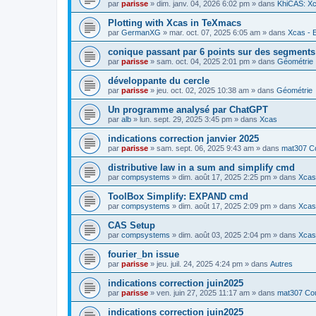
par
parisse
» dim. janv. 04, 2026 6:02 pm » dans
KhiCAS: Xc
Plotting with Xcas in TeXmacs
par
GermanXG
» mar. oct. 07, 2025 6:05 am » dans
Xcas - E
conique passant par 6 points sur des segment
par
parisse
» sam. oct. 04, 2025 2:01 pm » dans
Géométrie
développante du cercle
par
parisse
» jeu. oct. 02, 2025 10:38 am » dans
Géométrie
Un programme analysé par ChatGPT
par
alb
» lun. sept. 29, 2025 3:45 pm » dans
Xcas
indications correction janvier 2025
par
parisse
» sam. sept. 06, 2025 9:43 am » dans
mat307 Co
distributive law in a sum and simplify cmd
par
compsystems
» dim. août 17, 2025 2:25 pm » dans
Xcas 
ToolBox Simplify: EXPAND cmd
par
compsystems
» dim. août 17, 2025 2:09 pm » dans
Xcas 
CAS Setup
par
compsystems
» dim. août 03, 2025 2:04 pm » dans
Xcas 
fourier_bn issue
par
parisse
» jeu. juil. 24, 2025 4:24 pm » dans
Autres
indications correction juin2025
par
parisse
» ven. juin 27, 2025 11:17 am » dans
mat307 Cou
indications correction juin2025