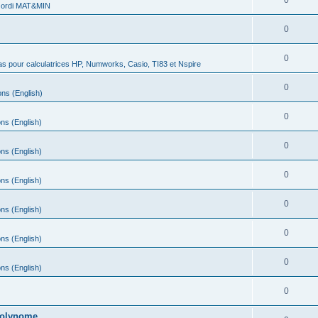
0
 ordi MAT&MIN
0
0
s pour calculatrices HP, Numworks, Casio, TI83 et Nspire
0
ns (English)
0
ns (English)
0
ns (English)
0
ns (English)
0
ns (English)
0
ns (English)
0
ns (English)
0
 polynome