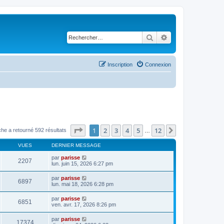
Rechercher
Recherche avancé
Inscription
Connexion
Page
1
sur
12
1
2
3
4
5
12
Suivant
he a retourné 592 résultats
…
VUES
DERNIER MESSAGE
par
parisse
2207
lun. juin 15, 2026 6:27 pm
par
parisse
6897
lun. mai 18, 2026 6:28 pm
par
parisse
6851
ven. avr. 17, 2026 8:26 pm
par
parisse
17374