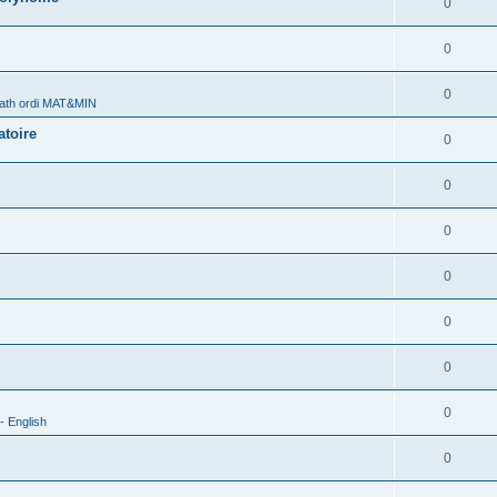
0
0
0
ath ordi MAT&MIN
atoire
0
0
0
0
0
0
0
- English
0