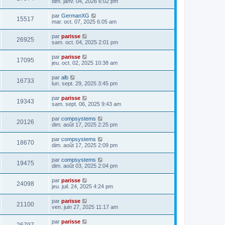
dim. janv. 04, 2026 6:02 pm
par
GermanXG
15517
mar. oct. 07, 2025 6:05 am
par
parisse
26925
sam. oct. 04, 2025 2:01 pm
par
parisse
17095
jeu. oct. 02, 2025 10:38 am
par
alb
16733
lun. sept. 29, 2025 3:45 pm
par
parisse
19343
sam. sept. 06, 2025 9:43 am
par
compsystems
20126
dim. août 17, 2025 2:25 pm
par
compsystems
18670
dim. août 17, 2025 2:09 pm
par
compsystems
19475
dim. août 03, 2025 2:04 pm
par
parisse
24098
jeu. juil. 24, 2025 4:24 pm
par
parisse
21100
ven. juin 27, 2025 11:17 am
par
parisse