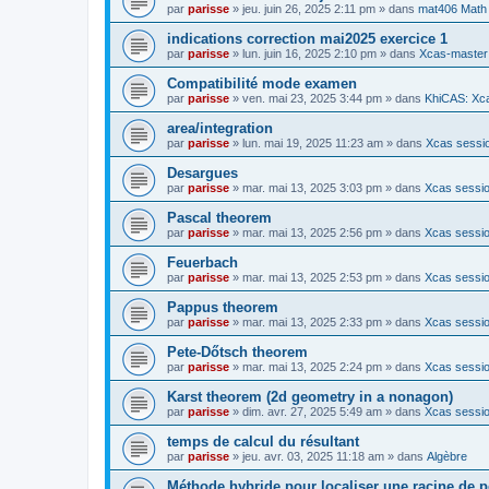
par
parisse
» jeu. juin 26, 2025 2:11 pm » dans
mat406 Math
indications correction mai2025 exercice 1
par
parisse
» lun. juin 16, 2025 2:10 pm » dans
Xcas-master
Compatibilité mode examen
par
parisse
» ven. mai 23, 2025 3:44 pm » dans
KhiCAS: Xca
area/integration
par
parisse
» lun. mai 19, 2025 11:23 am » dans
Xcas sessio
Desargues
par
parisse
» mar. mai 13, 2025 3:03 pm » dans
Xcas sessio
Pascal theorem
par
parisse
» mar. mai 13, 2025 2:56 pm » dans
Xcas sessio
Feuerbach
par
parisse
» mar. mai 13, 2025 2:53 pm » dans
Xcas sessio
Pappus theorem
par
parisse
» mar. mai 13, 2025 2:33 pm » dans
Xcas sessio
Pete-Dőtsch theorem
par
parisse
» mar. mai 13, 2025 2:24 pm » dans
Xcas sessio
Karst theorem (2d geometry in a nonagon)
par
parisse
» dim. avr. 27, 2025 5:49 am » dans
Xcas sessio
temps de calcul du résultant
par
parisse
» jeu. avr. 03, 2025 11:18 am » dans
Algèbre
Méthode hybride pour localiser une racine de