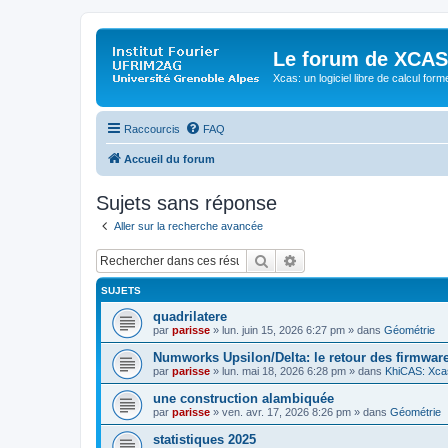
Le forum de XCAS
Xcas: un logiciel libre de calcul form
Raccourcis
FAQ
Accueil du forum
Sujets sans réponse
Aller sur la recherche avancée
Rechercher
Recherche avancée
SUJETS
quadrilatere
par
parisse
» lun. juin 15, 2026 6:27 pm » dans
Géométrie
Numworks Upsilon/Delta: le retour des firmware
par
parisse
» lun. mai 18, 2026 6:28 pm » dans
KhiCAS: Xcas
une construction alambiquée
par
parisse
» ven. avr. 17, 2026 8:26 pm » dans
Géométrie
statistiques 2025