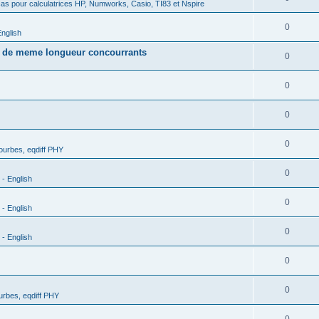
as pour calculatrices HP, Numworks, Casio, TI83 et Nspire
0
nglish
s de meme longueur concourrants
0
0
0
0
urbes, eqdiff PHY
0
- English
0
- English
0
- English
0
0
rbes, eqdiff PHY