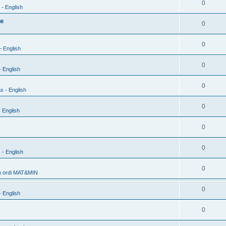
0
- English
xe
0
0
- English
0
 English
0
s - English
0
 English
0
0
 - English
0
h ordi MAT&MIN
0
 English
0