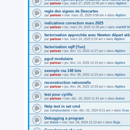
par
parisse
» jeu. mars 27, 2025 12:45 pm » dans
Algèbre
regle des signes de Descartes
par
parisse
» mar. mars 25, 2025 9:58 am » dans
Algèbre
indications correction mars 2025
par
parisse
» lun. mars 24, 2025 12:35 pm » dans
mat406 M
factorisation approchée avec Newton départ alé
par
parisse
» lun. mars 24, 2025 9:24 am » dans
Algèbre
factorisation sqff (Yun)
par
parisse
» jeu. févr. 13, 2025 12:27 pm » dans
Algèbre
pgcd modulaire
par
parisse
» jeu. févr. 13, 2025 12:19 pm » dans
Algèbre
exemple rsa 148 bits
par
parisse
» jeu. févr. 06, 2025 12:23 pm » dans
Algèbre
reconstruction rationnelle
par
parisse
» jeu. févr. 06, 2025 12:03 pm » dans
Algèbre
test pour cyrille
par
parisse
» mer. déc. 18, 2024 11:43 am » dans
Autres
Help text in set cmd
par
compsystems
» lun. déc. 02, 2024 8:21 pm » dans
Xcas 
Debugging a program
par
ftneek
» ven. nov. 29, 2024 12:13 am » dans
Bugs