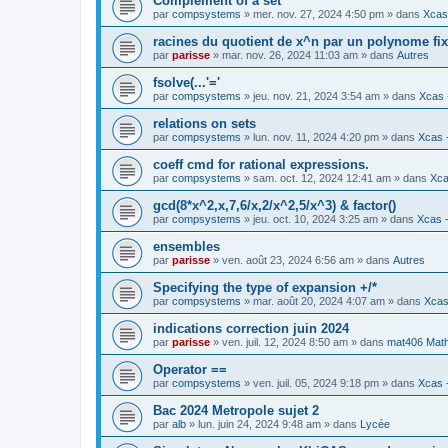
Complement of a set
par
compsystems
» mer. nov. 27, 2024 4:50 pm » dans
Xcas 
racines du quotient de x^n par un polynome fi
par
parisse
» mar. nov. 26, 2024 11:03 am » dans
Autres
fsolve(...'='
par
compsystems
» jeu. nov. 21, 2024 3:54 am » dans
Xcas 
relations on sets
par
compsystems
» lun. nov. 11, 2024 4:20 pm » dans
Xcas -
coeff cmd for rational expressions.
par
compsystems
» sam. oct. 12, 2024 12:41 am » dans
Xca
gcd(8*x^2,x,7,6/x,2/x^2,5/x^3) & factor()
par
compsystems
» jeu. oct. 10, 2024 3:25 am » dans
Xcas -
ensembles
par
parisse
» ven. août 23, 2024 6:56 am » dans
Autres
Specifying the type of expansion +/*
par
compsystems
» mar. août 20, 2024 4:07 am » dans
Xcas
indications correction juin 2024
par
parisse
» ven. juil. 12, 2024 8:50 am » dans
mat406 Mat
Operator ==
par
compsystems
» ven. juil. 05, 2024 9:18 pm » dans
Xcas -
Bac 2024 Metropole sujet 2
par
alb
» lun. juin 24, 2024 9:48 am » dans
Lycée