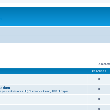
el
La recherc
RÉPONSES
0
s tiers
0
 pour calculatrices HP, Numworks, Casio, TI83 et Nspire
0
0