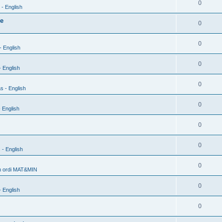
0
- English
xe
0
0
- English
0
 English
0
s - English
0
 English
0
0
 - English
0
h ordi MAT&MIN
0
 English
0