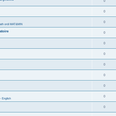
0
0
0
ath ordi MAT&MIN
atoire
0
0
0
0
0
0
0
- English
0