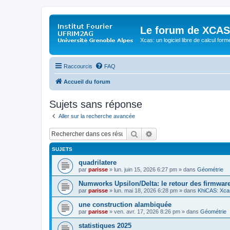
Le forum de XCAS
Xcas: un logiciel libre de calcul form
Raccourcis
FAQ
Accueil du forum
Sujets sans réponse
Aller sur la recherche avancée
Rechercher
Recherche avancée
SUJETS
quadrilatere
par
parisse
» lun. juin 15, 2026 6:27 pm » dans
Géométrie
Numworks Upsilon/Delta: le retour des firmware
par
parisse
» lun. mai 18, 2026 6:28 pm » dans
KhiCAS: Xcas
une construction alambiquée
par
parisse
» ven. avr. 17, 2026 8:26 pm » dans
Géométrie
statistiques 2025