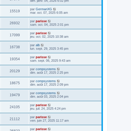
dim. janv. 04, 2026 6:02 pm
par
GermanXG
15519
mar. oct. 07, 2025 6:05 am
par
parisse
26932
sam. oct. 04, 2025 2:01 pm
par
parisse
17099
jeu. oct. 02, 2025 10:38 am
par
alb
16738
lun. sept. 29, 2025 3:45 pm
par
parisse
19354
sam. sept. 06, 2025 9:43 am
par
compsystems
20129
dim. août 17, 2025 2:25 pm
par
compsystems
18675
dim. août 17, 2025 2:09 pm
par
compsystems
19479
dim. août 03, 2025 2:04 pm
par
parisse
24105
jeu. juil. 24, 2025 4:24 pm
par
parisse
21112
ven. juin 27, 2025 11:17 am
par
parisse