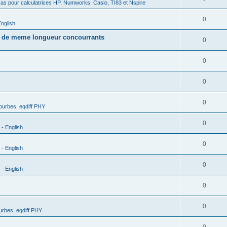
as pour calculatrices HP, Numworks, Casio, TI83 et Nspire
0
nglish
s de meme longueur concourrants
0
0
0
0
urbes, eqdiff PHY
0
- English
0
- English
0
- English
0
0
rbes, eqdiff PHY