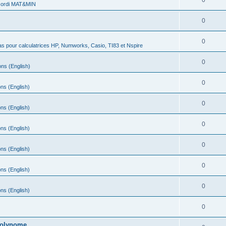
0
 ordi MAT&MIN
0
0
s pour calculatrices HP, Numworks, Casio, TI83 et Nspire
0
ns (English)
0
ns (English)
0
ns (English)
0
ns (English)
0
ns (English)
0
ns (English)
0
ns (English)
0
 polynome