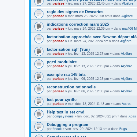
par
parisse
» jeu. mars 27, 2025 12:45 pm » dans
Algèbre
regle des signes de Descartes
par
parisse
» mar. mars 25, 2025 9:58 am » dans
Algèbre
indications correction mars 2025
par
parisse
» lun. mars 24, 2025 12:35 pm » dans
mat406 M
factorisation approchée avec Newton départ alé
par
parisse
» lun. mars 24, 2025 9:24 am » dans
Algèbre
factorisation sqff (Yun)
par
parisse
» jeu. févr. 13, 2025 12:27 pm » dans
Algèbre
pgcd modulaire
par
parisse
» jeu. févr. 13, 2025 12:19 pm » dans
Algèbre
exemple rsa 148 bits
par
parisse
» jeu. févr. 06, 2025 12:23 pm » dans
Algèbre
reconstruction rationnelle
par
parisse
» jeu. févr. 06, 2025 12:03 pm » dans
Algèbre
test pour cyrille
par
parisse
» mer. déc. 18, 2024 11:43 am » dans
Autres
Help text in set cmd
par
compsystems
» lun. déc. 02, 2024 8:21 pm » dans
Xcas 
Debugging a program
par
ftneek
» ven. nov. 29, 2024 12:13 am » dans
Bugs