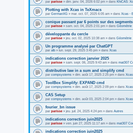
par
parisse
» dim. janv. 04, 2026 6:02 pm » dans
KhiCAS: Xc
Plotting with Xcas in TeXmacs
par
GermanXG
» mar. oct. 07, 2025 6:05 am » dans
Xcas - E
conique passant par 6 points sur des segment
par
parisse
» sam. oct. 04, 2025 2:01 pm » dans
Géométrie
développante du cercle
par
parisse
» jeu. oct. 02, 2025 10:38 am » dans
Géométrie
Un programme analysé par ChatGPT
par
alb
» lun. sept. 29, 2025 3:45 pm » dans
Xcas
indications correction janvier 2025
par
parisse
» sam. sept. 06, 2025 9:43 am » dans
mat307 Co
distributive law in a sum and simplify cmd
par
compsystems
» dim. août 17, 2025 2:25 pm » dans
Xcas 
ToolBox Simplify: EXPAND cmd
par
compsystems
» dim. août 17, 2025 2:09 pm » dans
Xcas 
CAS Setup
par
compsystems
» dim. août 03, 2025 2:04 pm » dans
Xcas 
fourier_bn issue
par
parisse
» jeu. juil. 24, 2025 4:24 pm » dans
Autres
indications correction juin2025
par
parisse
» ven. juin 27, 2025 11:17 am » dans
mat307 Cou
indications correction juin2025