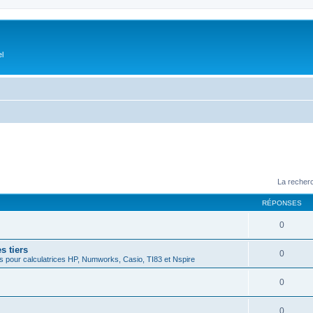
el
La recherc
RÉPONSES
0
s tiers
0
 pour calculatrices HP, Numworks, Casio, TI83 et Nspire
0
0