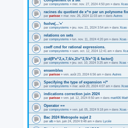
Complement of a set
par
compsystems
» mer. nov. 27, 2024 4:50 pm » dans
Xcas 
racines du quotient de x^n par un polynome fi
par
parisse
» mar. nov. 26, 2024 11:03 am » dans
Autres
fsolve(...'='
par
compsystems
» jeu. nov. 21, 2024 3:54 am » dans
Xcas 
relations on sets
par
compsystems
» lun. nov. 11, 2024 4:20 pm » dans
Xcas -
coeff cmd for rational expressions.
par
compsystems
» sam. oct. 12, 2024 12:41 am » dans
Xca
gcd(8*x^2,x,7,6/x,2/x^2,5/x^3) & factor()
par
compsystems
» jeu. oct. 10, 2024 3:25 am » dans
Xcas -
ensembles
par
parisse
» ven. août 23, 2024 6:56 am » dans
Autres
Specifying the type of expansion +/*
par
compsystems
» mar. août 20, 2024 4:07 am » dans
Xcas
indications correction juin 2024
par
parisse
» ven. juil. 12, 2024 8:50 am » dans
mat406 Mat
Operator ==
par
compsystems
» ven. juil. 05, 2024 9:18 pm » dans
Xcas -
Bac 2024 Metropole sujet 2
par
alb
» lun. juin 24, 2024 9:48 am » dans
Lycée