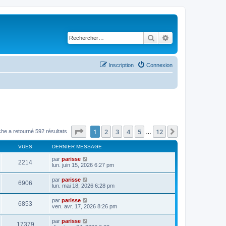
Rechercher
Recherche avancé
Inscription
Connexion
Page
1
sur
12
1
2
3
4
5
12
Suivant
he a retourné 592 résultats
…
VUES
DERNIER MESSAGE
par
parisse
2214
lun. juin 15, 2026 6:27 pm
par
parisse
6906
lun. mai 18, 2026 6:28 pm
par
parisse
6853
ven. avr. 17, 2026 8:26 pm
par
parisse
17379