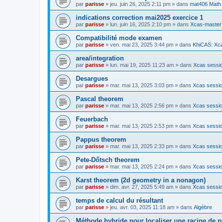
par
parisse
» jeu. juin 26, 2025 2:11 pm » dans
mat406 Math
indications correction mai2025 exercice 1
par
parisse
» lun. juin 16, 2025 2:10 pm » dans
Xcas-master
Compatibilité mode examen
par
parisse
» ven. mai 23, 2025 3:44 pm » dans
KhiCAS: Xca
area/integration
par
parisse
» lun. mai 19, 2025 11:23 am » dans
Xcas sessio
Desargues
par
parisse
» mar. mai 13, 2025 3:03 pm » dans
Xcas sessio
Pascal theorem
par
parisse
» mar. mai 13, 2025 2:56 pm » dans
Xcas sessio
Feuerbach
par
parisse
» mar. mai 13, 2025 2:53 pm » dans
Xcas sessio
Pappus theorem
par
parisse
» mar. mai 13, 2025 2:33 pm » dans
Xcas sessio
Pete-Dőtsch theorem
par
parisse
» mar. mai 13, 2025 2:24 pm » dans
Xcas sessio
Karst theorem (2d geometry in a nonagon)
par
parisse
» dim. avr. 27, 2025 5:49 am » dans
Xcas sessio
temps de calcul du résultant
par
parisse
» jeu. avr. 03, 2025 11:18 am » dans
Algèbre
Méthode hybride pour localiser une racine de