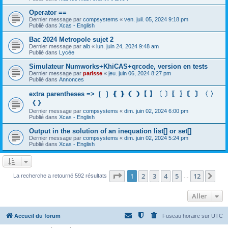
Operator ==
Dernier message par
compsystems
«
ven. juil. 05, 2024 9:18 pm
Publié dans
Xcas - English
Bac 2024 Metropole sujet 2
Dernier message par
alb
«
lun. juin 24, 2024 9:48 am
Publié dans
Lycée
Simulateur Numworks+KhiCAS+qrcode, version en tests
Dernier message par
parisse
«
jeu. juin 06, 2024 8:27 pm
Publié dans
Annonces
extra parentheses => ❲ ❳ ❴ ❵ ❨ ❩【 】〔 〕〖 〗〘 〙〈 〉
《 》
Dernier message par
compsystems
«
dim. juin 02, 2024 6:00 pm
Publié dans
Xcas - English
Output in the solution of an inequation list[] or set[]
Dernier message par
compsystems
«
dim. juin 02, 2024 5:24 pm
Publié dans
Xcas - English
Page
1
sur
12
1
2
3
4
5
12
Sui
La recherche a retourné 592 résultats
…
Aller
Accueil du forum
Fuseau horaire sur
UTC