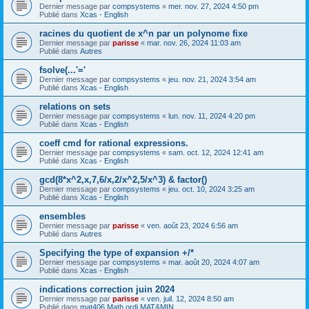
Dernier message par
compsystems
«
mer. nov. 27, 2024 4:50 pm
Publié dans
Xcas - English
racines du quotient de x^n par un polynome fixe
Dernier message par
parisse
«
mar. nov. 26, 2024 11:03 am
Publié dans
Autres
fsolve(...'='
Dernier message par
compsystems
«
jeu. nov. 21, 2024 3:54 am
Publié dans
Xcas - English
relations on sets
Dernier message par
compsystems
«
lun. nov. 11, 2024 4:20 pm
Publié dans
Xcas - English
coeff cmd for rational expressions.
Dernier message par
compsystems
«
sam. oct. 12, 2024 12:41 am
Publié dans
Xcas - English
gcd(8*x^2,x,7,6/x,2/x^2,5/x^3) & factor()
Dernier message par
compsystems
«
jeu. oct. 10, 2024 3:25 am
Publié dans
Xcas - English
ensembles
Dernier message par
parisse
«
ven. août 23, 2024 6:56 am
Publié dans
Autres
Specifying the type of expansion +/*
Dernier message par
compsystems
«
mar. août 20, 2024 4:07 am
Publié dans
Xcas - English
indications correction juin 2024
Dernier message par
parisse
«
ven. juil. 12, 2024 8:50 am
Publié dans
mat406 Math ordi MAT&MIN