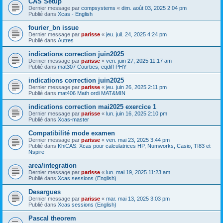
CAS Setup
Dernier message par
compsystems
«
dim. août 03, 2025 2:04 pm
Publié dans
Xcas - English
fourier_bn issue
Dernier message par
parisse
«
jeu. juil. 24, 2025 4:24 pm
Publié dans
Autres
indications correction juin2025
Dernier message par
parisse
«
ven. juin 27, 2025 11:17 am
Publié dans
mat307 Courbes, eqdiff PHY
indications correction juin2025
Dernier message par
parisse
«
jeu. juin 26, 2025 2:11 pm
Publié dans
mat406 Math ordi MAT&MIN
indications correction mai2025 exercice 1
Dernier message par
parisse
«
lun. juin 16, 2025 2:10 pm
Publié dans
Xcas-master
Compatibilité mode examen
Dernier message par
parisse
«
ven. mai 23, 2025 3:44 pm
Publié dans
KhiCAS: Xcas pour calculatrices HP, Numworks, Casio, TI83 et
Nspire
area/integration
Dernier message par
parisse
«
lun. mai 19, 2025 11:23 am
Publié dans
Xcas sessions (English)
Desargues
Dernier message par
parisse
«
mar. mai 13, 2025 3:03 pm
Publié dans
Xcas sessions (English)
Pascal theorem