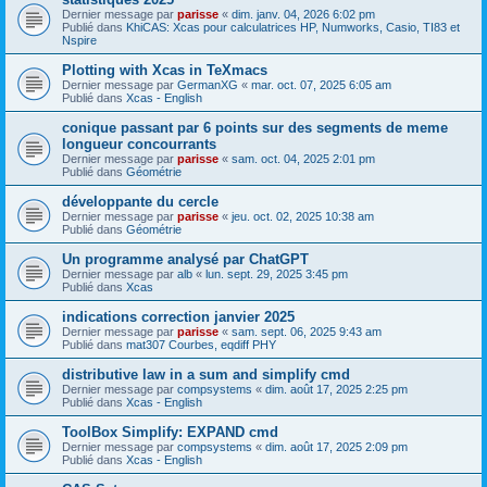
Dernier message par
parisse
«
dim. janv. 04, 2026 6:02 pm
Publié dans
KhiCAS: Xcas pour calculatrices HP, Numworks, Casio, TI83 et
Nspire
Plotting with Xcas in TeXmacs
Dernier message par
GermanXG
«
mar. oct. 07, 2025 6:05 am
Publié dans
Xcas - English
conique passant par 6 points sur des segments de meme
longueur concourrants
Dernier message par
parisse
«
sam. oct. 04, 2025 2:01 pm
Publié dans
Géométrie
développante du cercle
Dernier message par
parisse
«
jeu. oct. 02, 2025 10:38 am
Publié dans
Géométrie
Un programme analysé par ChatGPT
Dernier message par
alb
«
lun. sept. 29, 2025 3:45 pm
Publié dans
Xcas
indications correction janvier 2025
Dernier message par
parisse
«
sam. sept. 06, 2025 9:43 am
Publié dans
mat307 Courbes, eqdiff PHY
distributive law in a sum and simplify cmd
Dernier message par
compsystems
«
dim. août 17, 2025 2:25 pm
Publié dans
Xcas - English
ToolBox Simplify: EXPAND cmd
Dernier message par
compsystems
«
dim. août 17, 2025 2:09 pm
Publié dans
Xcas - English