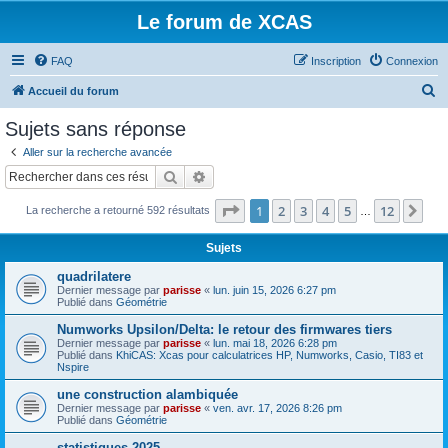
Le forum de XCAS
FAQ
Inscription
Connexion
R
Accueil du forum
e
Sujets sans réponse
c
Aller sur la recherche avancée
h
Rechercher
Recherche avancée
e
Page
1
sur
12
1
2
3
4
5
12
Sui
La recherche a retourné 592 résultats
r
…
c
Sujets
h
quadrilatere
e
Dernier message par
parisse
«
lun. juin 15, 2026 6:27 pm
Publié dans
Géométrie
r
Numworks Upsilon/Delta: le retour des firmwares tiers
Dernier message par
parisse
«
lun. mai 18, 2026 6:28 pm
Publié dans
KhiCAS: Xcas pour calculatrices HP, Numworks, Casio, TI83 et
Nspire
une construction alambiquée
Dernier message par
parisse
«
ven. avr. 17, 2026 8:26 pm
Publié dans
Géométrie
statistiques 2025