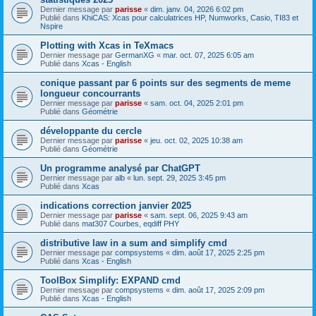
Dernier message par
parisse
«
dim. janv. 04, 2026 6:02 pm
Publié dans
KhiCAS: Xcas pour calculatrices HP, Numworks, Casio, TI83 et
Nspire
Plotting with Xcas in TeXmacs
Dernier message par
GermanXG
«
mar. oct. 07, 2025 6:05 am
Publié dans
Xcas - English
conique passant par 6 points sur des segments de meme
longueur concourrants
Dernier message par
parisse
«
sam. oct. 04, 2025 2:01 pm
Publié dans
Géométrie
développante du cercle
Dernier message par
parisse
«
jeu. oct. 02, 2025 10:38 am
Publié dans
Géométrie
Un programme analysé par ChatGPT
Dernier message par
alb
«
lun. sept. 29, 2025 3:45 pm
Publié dans
Xcas
indications correction janvier 2025
Dernier message par
parisse
«
sam. sept. 06, 2025 9:43 am
Publié dans
mat307 Courbes, eqdiff PHY
distributive law in a sum and simplify cmd
Dernier message par
compsystems
«
dim. août 17, 2025 2:25 pm
Publié dans
Xcas - English
ToolBox Simplify: EXPAND cmd
Dernier message par
compsystems
«
dim. août 17, 2025 2:09 pm
Publié dans
Xcas - English