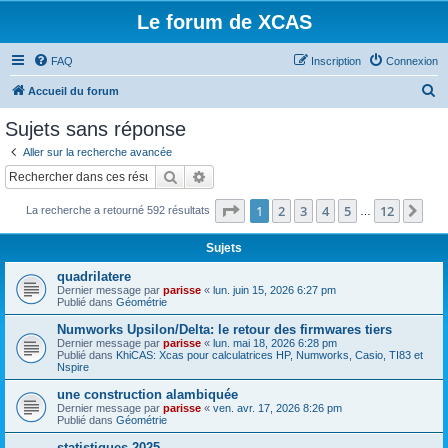
Le forum de XCAS
FAQ
Inscription
Connexion
R
Accueil du forum
e
Sujets sans réponse
c
Aller sur la recherche avancée
h
Rechercher
Recherche avancée
e
Page
1
sur
12
1
2
3
4
5
12
Sui
La recherche a retourné 592 résultats
r
…
c
Sujets
h
quadrilatere
e
Dernier message par
parisse
«
lun. juin 15, 2026 6:27 pm
Publié dans
Géométrie
r
Numworks Upsilon/Delta: le retour des firmwares tiers
Dernier message par
parisse
«
lun. mai 18, 2026 6:28 pm
Publié dans
KhiCAS: Xcas pour calculatrices HP, Numworks, Casio, TI83 et
Nspire
une construction alambiquée
Dernier message par
parisse
«
ven. avr. 17, 2026 8:26 pm
Publié dans
Géométrie
statistiques 2025