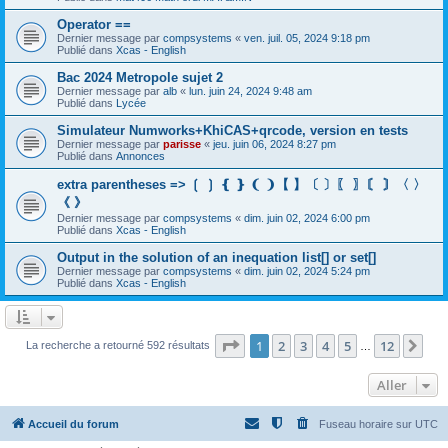
Operator ==
Dernier message par
compsystems
«
ven. juil. 05, 2024 9:18 pm
Publié dans
Xcas - English
Bac 2024 Metropole sujet 2
Dernier message par
alb
«
lun. juin 24, 2024 9:48 am
Publié dans
Lycée
Simulateur Numworks+KhiCAS+qrcode, version en tests
Dernier message par
parisse
«
jeu. juin 06, 2024 8:27 pm
Publié dans
Annonces
extra parentheses => ❲ ❳ ❴ ❵ ❨ ❩【 】〔 〕〖 〗〘 〙〈 〉
《 》
Dernier message par
compsystems
«
dim. juin 02, 2024 6:00 pm
Publié dans
Xcas - English
Output in the solution of an inequation list[] or set[]
Dernier message par
compsystems
«
dim. juin 02, 2024 5:24 pm
Publié dans
Xcas - English
Page
1
sur
12
1
2
3
4
5
12
Sui
La recherche a retourné 592 résultats
…
Aller
Accueil du forum
Fuseau horaire sur
UTC