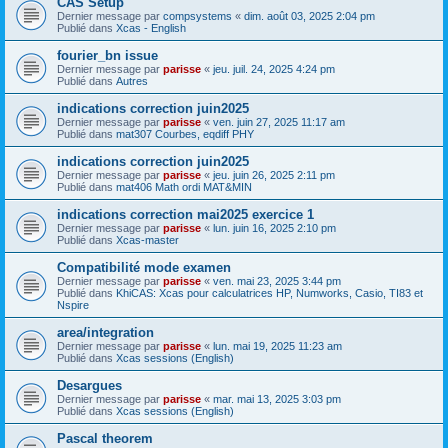
CAS Setup
Dernier message par
compsystems
«
dim. août 03, 2025 2:04 pm
Publié dans
Xcas - English
fourier_bn issue
Dernier message par
parisse
«
jeu. juil. 24, 2025 4:24 pm
Publié dans
Autres
indications correction juin2025
Dernier message par
parisse
«
ven. juin 27, 2025 11:17 am
Publié dans
mat307 Courbes, eqdiff PHY
indications correction juin2025
Dernier message par
parisse
«
jeu. juin 26, 2025 2:11 pm
Publié dans
mat406 Math ordi MAT&MIN
indications correction mai2025 exercice 1
Dernier message par
parisse
«
lun. juin 16, 2025 2:10 pm
Publié dans
Xcas-master
Compatibilité mode examen
Dernier message par
parisse
«
ven. mai 23, 2025 3:44 pm
Publié dans
KhiCAS: Xcas pour calculatrices HP, Numworks, Casio, TI83 et
Nspire
area/integration
Dernier message par
parisse
«
lun. mai 19, 2025 11:23 am
Publié dans
Xcas sessions (English)
Desargues
Dernier message par
parisse
«
mar. mai 13, 2025 3:03 pm
Publié dans
Xcas sessions (English)
Pascal theorem