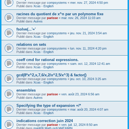
Dernier message par
compsystems
«
mer. nov. 27, 2024 4:50 pm
Publié dans
Xcas - English
racines du quotient de x^n par un polynome fixe
Dernier message par
parisse
«
mar. nov. 26, 2024 11:03 am
Publié dans
Autres
fsolve(...'='
Dernier message par
compsystems
«
jeu. nov. 21, 2024 3:54 am
Publié dans
Xcas - English
relations on sets
Dernier message par
compsystems
«
lun. nov. 11, 2024 4:20 pm
Publié dans
Xcas - English
coeff cmd for rational expressions.
Dernier message par
compsystems
«
sam. oct. 12, 2024 12:41 am
Publié dans
Xcas - English
gcd(8*x^2,x,7,6/x,2/x^2,5/x^3) & factor()
Dernier message par
compsystems
«
jeu. oct. 10, 2024 3:25 am
Publié dans
Xcas - English
ensembles
Dernier message par
parisse
«
ven. août 23, 2024 6:56 am
Publié dans
Autres
Specifying the type of expansion +/*
Dernier message par
compsystems
«
mar. août 20, 2024 4:07 am
Publié dans
Xcas - English
indications correction juin 2024
Dernier message par
parisse
«
ven. juil. 12, 2024 8:50 am
Publié dans
mat406 Math ordi MAT&MIN