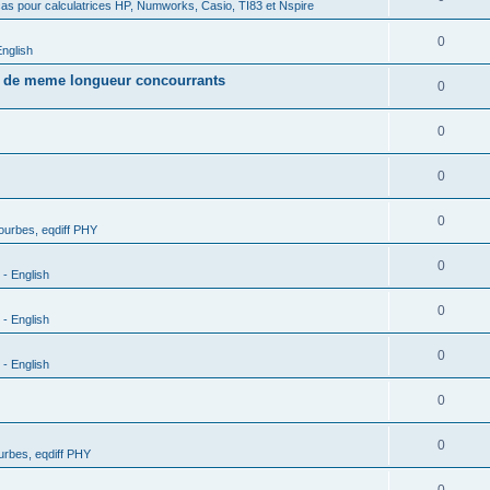
as pour calculatrices HP, Numworks, Casio, TI83 et Nspire
0
nglish
s de meme longueur concourrants
0
0
0
0
urbes, eqdiff PHY
0
- English
0
- English
0
- English
0
0
rbes, eqdiff PHY