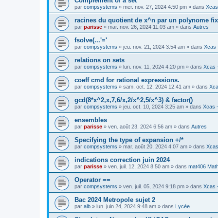
Complement of a set
par
compsystems
» mer. nov. 27, 2024 4:50 pm » dans
Xcas 
racines du quotient de x^n par un polynome fi
par
parisse
» mar. nov. 26, 2024 11:03 am » dans
Autres
fsolve(...'='
par
compsystems
» jeu. nov. 21, 2024 3:54 am » dans
Xcas 
relations on sets
par
compsystems
» lun. nov. 11, 2024 4:20 pm » dans
Xcas -
coeff cmd for rational expressions.
par
compsystems
» sam. oct. 12, 2024 12:41 am » dans
Xca
gcd(8*x^2,x,7,6/x,2/x^2,5/x^3) & factor()
par
compsystems
» jeu. oct. 10, 2024 3:25 am » dans
Xcas -
ensembles
par
parisse
» ven. août 23, 2024 6:56 am » dans
Autres
Specifying the type of expansion +/*
par
compsystems
» mar. août 20, 2024 4:07 am » dans
Xcas
indications correction juin 2024
par
parisse
» ven. juil. 12, 2024 8:50 am » dans
mat406 Mat
Operator ==
par
compsystems
» ven. juil. 05, 2024 9:18 pm » dans
Xcas -
Bac 2024 Metropole sujet 2
par
alb
» lun. juin 24, 2024 9:48 am » dans
Lycée