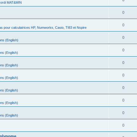
0
 ordi MAT&MIN
0
0
s pour calculatrices HP, Numworks, Casio, TI83 et Nspire
0
ns (English)
0
ns (English)
0
ns (English)
0
ns (English)
0
ns (English)
0
ns (English)
0
ns (English)
0
 polynome