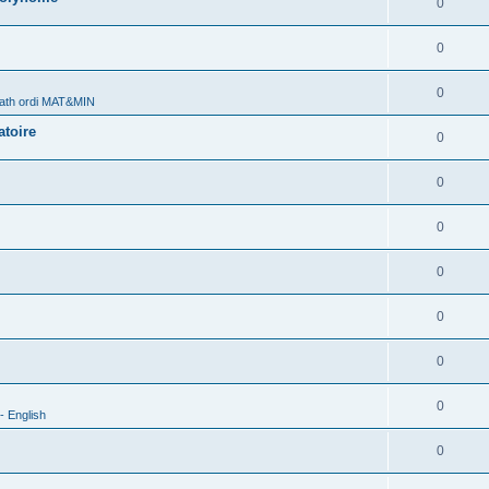
0
0
0
ath ordi MAT&MIN
atoire
0
0
0
0
0
0
0
- English
0