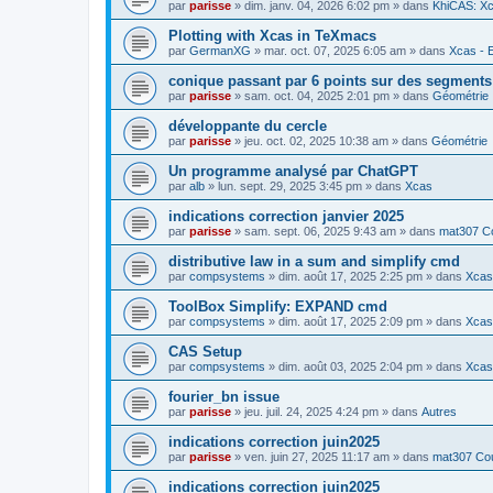
par
parisse
» dim. janv. 04, 2026 6:02 pm » dans
KhiCAS: Xc
Plotting with Xcas in TeXmacs
par
GermanXG
» mar. oct. 07, 2025 6:05 am » dans
Xcas - E
conique passant par 6 points sur des segment
par
parisse
» sam. oct. 04, 2025 2:01 pm » dans
Géométrie
développante du cercle
par
parisse
» jeu. oct. 02, 2025 10:38 am » dans
Géométrie
Un programme analysé par ChatGPT
par
alb
» lun. sept. 29, 2025 3:45 pm » dans
Xcas
indications correction janvier 2025
par
parisse
» sam. sept. 06, 2025 9:43 am » dans
mat307 Co
distributive law in a sum and simplify cmd
par
compsystems
» dim. août 17, 2025 2:25 pm » dans
Xcas 
ToolBox Simplify: EXPAND cmd
par
compsystems
» dim. août 17, 2025 2:09 pm » dans
Xcas 
CAS Setup
par
compsystems
» dim. août 03, 2025 2:04 pm » dans
Xcas 
fourier_bn issue
par
parisse
» jeu. juil. 24, 2025 4:24 pm » dans
Autres
indications correction juin2025
par
parisse
» ven. juin 27, 2025 11:17 am » dans
mat307 Cou
indications correction juin2025