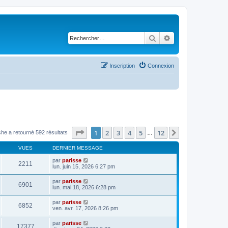
Rechercher
Recherche avancé
Inscription
Connexion
Page
1
sur
12
1
2
3
4
5
12
Suivant
he a retourné 592 résultats
…
VUES
DERNIER MESSAGE
par
parisse
2211
lun. juin 15, 2026 6:27 pm
par
parisse
6901
lun. mai 18, 2026 6:28 pm
par
parisse
6852
ven. avr. 17, 2026 8:26 pm
par
parisse
17377