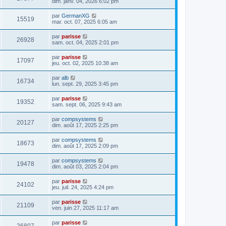
dim. janv. 04, 2026 6:02 pm
par
GermanXG
15519
mar. oct. 07, 2025 6:05 am
par
parisse
26928
sam. oct. 04, 2025 2:01 pm
par
parisse
17097
jeu. oct. 02, 2025 10:38 am
par
alb
16734
lun. sept. 29, 2025 3:45 pm
par
parisse
19352
sam. sept. 06, 2025 9:43 am
par
compsystems
20127
dim. août 17, 2025 2:25 pm
par
compsystems
18673
dim. août 17, 2025 2:09 pm
par
compsystems
19478
dim. août 03, 2025 2:04 pm
par
parisse
24102
jeu. juil. 24, 2025 4:24 pm
par
parisse
21109
ven. juin 27, 2025 11:17 am
par
parisse