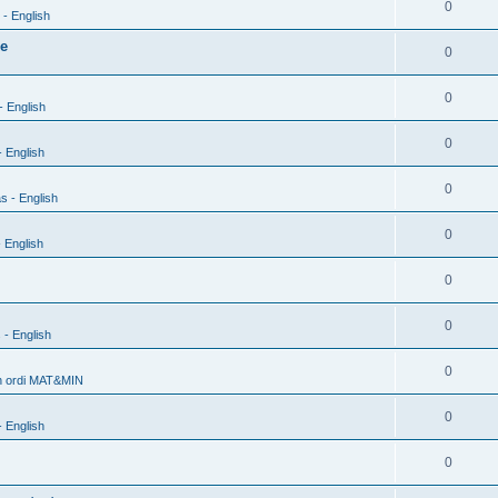
0
- English
xe
0
0
- English
0
 English
0
s - English
0
 English
0
0
 - English
0
h ordi MAT&MIN
0
 English
0