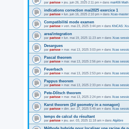
par
parisse
» jeu. juin 26, 2025 2:11 pm » dans
mat406 Math
indications correction mai2025 exercice 1
par
parisse
» lun. juin 16, 2025 2:10 pm » dans
Xcas-master
Compatibilité mode examen
par
parisse
» ven. mai 23, 2025 3:44 pm » dans
KhiCAS: Xca
area/integration
par
parisse
» lun. mai 19, 2025 11:23 am » dans
Xcas sessio
Desargues
par
parisse
» mar. mai 13, 2025 3:03 pm » dans
Xcas sessio
Pascal theorem
par
parisse
» mar. mai 13, 2025 2:56 pm » dans
Xcas sessio
Feuerbach
par
parisse
» mar. mai 13, 2025 2:53 pm » dans
Xcas sessio
Pappus theorem
par
parisse
» mar. mai 13, 2025 2:33 pm » dans
Xcas sessio
Pete-Dőtsch theorem
par
parisse
» mar. mai 13, 2025 2:24 pm » dans
Xcas sessio
Karst theorem (2d geometry in a nonagon)
par
parisse
» dim. avr. 27, 2025 5:49 am » dans
Xcas sessio
temps de calcul du résultant
par
parisse
» jeu. avr. 03, 2025 11:18 am » dans
Algèbre
Méthode hybride pour localiser une racine de