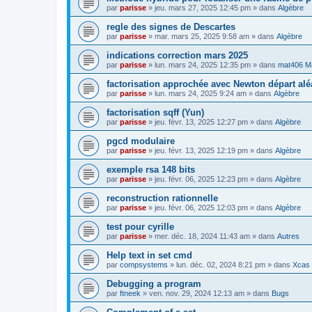
par
parisse
» jeu. mars 27, 2025 12:45 pm » dans
Algèbre
regle des signes de Descartes
par
parisse
» mar. mars 25, 2025 9:58 am » dans
Algèbre
indications correction mars 2025
par
parisse
» lun. mars 24, 2025 12:35 pm » dans
mat406 M
factorisation approchée avec Newton départ alé
par
parisse
» lun. mars 24, 2025 9:24 am » dans
Algèbre
factorisation sqff (Yun)
par
parisse
» jeu. févr. 13, 2025 12:27 pm » dans
Algèbre
pgcd modulaire
par
parisse
» jeu. févr. 13, 2025 12:19 pm » dans
Algèbre
exemple rsa 148 bits
par
parisse
» jeu. févr. 06, 2025 12:23 pm » dans
Algèbre
reconstruction rationnelle
par
parisse
» jeu. févr. 06, 2025 12:03 pm » dans
Algèbre
test pour cyrille
par
parisse
» mer. déc. 18, 2024 11:43 am » dans
Autres
Help text in set cmd
par
compsystems
» lun. déc. 02, 2024 8:21 pm » dans
Xcas 
Debugging a program
par
ftneek
» ven. nov. 29, 2024 12:13 am » dans
Bugs