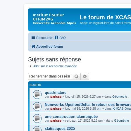
Le forum de XCAS
Xcas: un logiciel libre de calcul form
Raccourcis
FAQ
Accueil du forum
Sujets sans réponse
Aller sur la recherche avancée
Rechercher
Recherche avancée
SUJETS
quadrilatere
par
parisse
» lun. juin 15, 2026 6:27 pm » dans
Géométrie
Numworks Upsilon/Delta: le retour des firmware
par
parisse
» lun. mai 18, 2026 6:28 pm » dans
KhiCAS: Xcas
une construction alambiquée
par
parisse
» ven. avr. 17, 2026 8:26 pm » dans
Géométrie
statistiques 2025