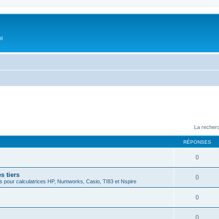
el
La recherc
RÉPONSES
0
s tiers
0
 pour calculatrices HP, Numworks, Casio, TI83 et Nspire
0
0