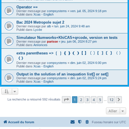
Operator ==
Dernier message par
compsystems
«
ven. juil. 05, 2024 9:18 pm
Publié dans
Xcas - English
Bac 2024 Metropole sujet 2
Dernier message par
alb
«
lun. juin 24, 2024 9:48 am
Publié dans
Lycée
Simulateur Numworks+KhiCAS+qrcode, version en tests
Dernier message par
parisse
«
jeu. juin 06, 2024 8:27 pm
Publié dans
Annonces
extra parentheses => ❲ ❳ ❴ ❵ ❨ ❩【 】〔 〕〖 〗〘 〙〈 〉
《 》
Dernier message par
compsystems
«
dim. juin 02, 2024 6:00 pm
Publié dans
Xcas - English
Output in the solution of an inequation list[] or set[]
Dernier message par
compsystems
«
dim. juin 02, 2024 5:24 pm
Publié dans
Xcas - English
Page
1
sur
12
1
2
3
4
5
12
Sui
La recherche a retourné 592 résultats
…
Aller
Accueil du forum
Fuseau horaire sur
UTC