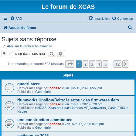
Le forum de XCAS
FAQ
Inscription
Connexion
R
Accueil du forum
e
Sujets sans réponse
c
Aller sur la recherche avancée
h
Rechercher
Recherche avancée
e
Page
1
sur
12
1
2
3
4
5
12
Sui
La recherche a retourné 592 résultats
r
…
c
Sujets
h
quadrilatere
e
Dernier message par
parisse
«
lun. juin 15, 2026 6:27 pm
Publié dans
Géométrie
r
Numworks Upsilon/Delta: le retour des firmwares tiers
Dernier message par
parisse
«
lun. mai 18, 2026 6:28 pm
Publié dans
KhiCAS: Xcas pour calculatrices HP, Numworks, Casio, TI83 et
Nspire
une construction alambiquée
Dernier message par
parisse
«
ven. avr. 17, 2026 8:26 pm
Publié dans
Géométrie
statistiques 2025