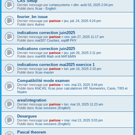
CAS Setup
Dernier message par
compsystems
«
dim. août 03, 2025 2:04 pm
Publié dans
Xcas - English
fourier_bn issue
Dernier message par
parisse
«
jeu. juil. 24, 2025 4:24 pm
Publié dans
Autres
indications correction juin2025
Dernier message par
parisse
«
ven. juin 27, 2025 11:17 am
Publié dans
mat307 Courbes, eqdiff PHY
indications correction juin2025
Dernier message par
parisse
«
jeu. juin 26, 2025 2:11 pm
Publié dans
mat406 Math ordi MAT&MIN
indications correction mai2025 exercice 1
Dernier message par
parisse
«
lun. juin 16, 2025 2:10 pm
Publié dans
Xcas-master
Compatibilité mode examen
Dernier message par
parisse
«
ven. mai 23, 2025 3:44 pm
Publié dans
KhiCAS: Xcas pour calculatrices HP, Numworks, Casio, TI83 et
Nspire
area/integration
Dernier message par
parisse
«
lun. mai 19, 2025 11:23 am
Publié dans
Xcas sessions (English)
Desargues
Dernier message par
parisse
«
mar. mai 13, 2025 3:03 pm
Publié dans
Xcas sessions (English)
Pascal theorem