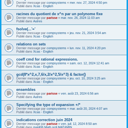
Dernier message par
compsystems
«
mer. nov. 27, 2024 4:50 pm
Publié dans
Xcas - English
racines du quotient de x^n par un polynome fixe
Dernier message par
parisse
«
mar. nov. 26, 2024 11:03 am
Publié dans
Autres
fsolve(...'='
Dernier message par
compsystems
«
jeu. nov. 21, 2024 3:54 am
Publié dans
Xcas - English
relations on sets
Dernier message par
compsystems
«
lun. nov. 11, 2024 4:20 pm
Publié dans
Xcas - English
coeff cmd for rational expressions.
Dernier message par
compsystems
«
sam. oct. 12, 2024 12:41 am
Publié dans
Xcas - English
gcd(8*x^2,x,7,6/x,2/x^2,5/x^3) & factor()
Dernier message par
compsystems
«
jeu. oct. 10, 2024 3:25 am
Publié dans
Xcas - English
ensembles
Dernier message par
parisse
«
ven. août 23, 2024 6:56 am
Publié dans
Autres
Specifying the type of expansion +/*
Dernier message par
compsystems
«
mar. août 20, 2024 4:07 am
Publié dans
Xcas - English
indications correction juin 2024
Dernier message par
parisse
«
ven. juil. 12, 2024 8:50 am
Publié dans
mat406 Math ordi MAT&MIN