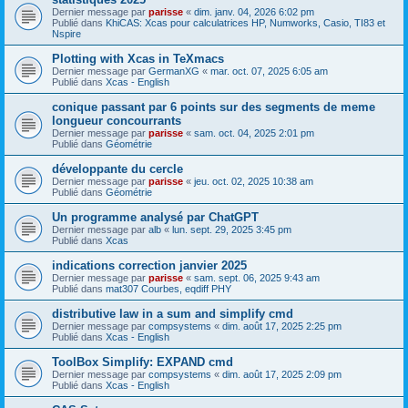
Dernier message par
parisse
«
dim. janv. 04, 2026 6:02 pm
Publié dans
KhiCAS: Xcas pour calculatrices HP, Numworks, Casio, TI83 et
Nspire
Plotting with Xcas in TeXmacs
Dernier message par
GermanXG
«
mar. oct. 07, 2025 6:05 am
Publié dans
Xcas - English
conique passant par 6 points sur des segments de meme
longueur concourrants
Dernier message par
parisse
«
sam. oct. 04, 2025 2:01 pm
Publié dans
Géométrie
développante du cercle
Dernier message par
parisse
«
jeu. oct. 02, 2025 10:38 am
Publié dans
Géométrie
Un programme analysé par ChatGPT
Dernier message par
alb
«
lun. sept. 29, 2025 3:45 pm
Publié dans
Xcas
indications correction janvier 2025
Dernier message par
parisse
«
sam. sept. 06, 2025 9:43 am
Publié dans
mat307 Courbes, eqdiff PHY
distributive law in a sum and simplify cmd
Dernier message par
compsystems
«
dim. août 17, 2025 2:25 pm
Publié dans
Xcas - English
ToolBox Simplify: EXPAND cmd
Dernier message par
compsystems
«
dim. août 17, 2025 2:09 pm
Publié dans
Xcas - English