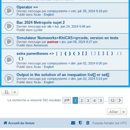
Operator ==
Dernier message par
compsystems
«
ven. juil. 05, 2024 9:18 pm
Publié dans
Xcas - English
Bac 2024 Metropole sujet 2
Dernier message par
alb
«
lun. juin 24, 2024 9:48 am
Publié dans
Lycée
Simulateur Numworks+KhiCAS+qrcode, version en tests
Dernier message par
parisse
«
jeu. juin 06, 2024 8:27 pm
Publié dans
Annonces
extra parentheses => ❲ ❳ ❴ ❵ ❨ ❩【 】〔 〕〖 〗〘 〙〈 〉
《 》
Dernier message par
compsystems
«
dim. juin 02, 2024 6:00 pm
Publié dans
Xcas - English
Output in the solution of an inequation list[] or set[]
Dernier message par
compsystems
«
dim. juin 02, 2024 5:24 pm
Publié dans
Xcas - English
Page
1
sur
12
1
2
3
4
5
12
Sui
La recherche a retourné 592 résultats
…
Aller
Accueil du forum
Fuseau horaire sur
UTC