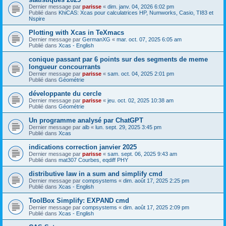
Dernier message par
parisse
«
dim. janv. 04, 2026 6:02 pm
Publié dans
KhiCAS: Xcas pour calculatrices HP, Numworks, Casio, TI83 et
Nspire
Plotting with Xcas in TeXmacs
Dernier message par
GermanXG
«
mar. oct. 07, 2025 6:05 am
Publié dans
Xcas - English
conique passant par 6 points sur des segments de meme
longueur concourrants
Dernier message par
parisse
«
sam. oct. 04, 2025 2:01 pm
Publié dans
Géométrie
développante du cercle
Dernier message par
parisse
«
jeu. oct. 02, 2025 10:38 am
Publié dans
Géométrie
Un programme analysé par ChatGPT
Dernier message par
alb
«
lun. sept. 29, 2025 3:45 pm
Publié dans
Xcas
indications correction janvier 2025
Dernier message par
parisse
«
sam. sept. 06, 2025 9:43 am
Publié dans
mat307 Courbes, eqdiff PHY
distributive law in a sum and simplify cmd
Dernier message par
compsystems
«
dim. août 17, 2025 2:25 pm
Publié dans
Xcas - English
ToolBox Simplify: EXPAND cmd
Dernier message par
compsystems
«
dim. août 17, 2025 2:09 pm
Publié dans
Xcas - English