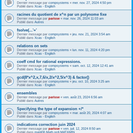
Dernier message par
compsystems
«
mer. nov. 27, 2024 4:50 pm
Publié dans
Xcas - English
racines du quotient de x^n par un polynome fixe
Dernier message par
parisse
«
mar. nov. 26, 2024 11:03 am
Publié dans
Autres
fsolve(...'='
Dernier message par
compsystems
«
jeu. nov. 21, 2024 3:54 am
Publié dans
Xcas - English
relations on sets
Dernier message par
compsystems
«
lun. nov. 11, 2024 4:20 pm
Publié dans
Xcas - English
coeff cmd for rational expressions.
Dernier message par
compsystems
«
sam. oct. 12, 2024 12:41 am
Publié dans
Xcas - English
gcd(8*x^2,x,7,6/x,2/x^2,5/x^3) & factor()
Dernier message par
compsystems
«
jeu. oct. 10, 2024 3:25 am
Publié dans
Xcas - English
ensembles
Dernier message par
parisse
«
ven. août 23, 2024 6:56 am
Publié dans
Autres
Specifying the type of expansion +/*
Dernier message par
compsystems
«
mar. août 20, 2024 4:07 am
Publié dans
Xcas - English
indications correction juin 2024
Dernier message par
parisse
«
ven. juil. 12, 2024 8:50 am
Publié dans
mat406 Math ordi MAT&MIN