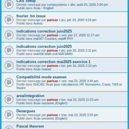
CAS Setup
Dernier message par
compsystems
«
dim. août 03, 2025 2:04 pm
Publié dans
Xcas - English
fourier_bn issue
Dernier message par
parisse
«
jeu. juil. 24, 2025 4:24 pm
Publié dans
Autres
indications correction juin2025
Dernier message par
parisse
«
ven. juin 27, 2025 11:17 am
Publié dans
mat307 Courbes, eqdiff PHY
indications correction juin2025
Dernier message par
parisse
«
jeu. juin 26, 2025 2:11 pm
Publié dans
mat406 Math ordi MAT&MIN
indications correction mai2025 exercice 1
Dernier message par
parisse
«
lun. juin 16, 2025 2:10 pm
Publié dans
Xcas-master
Compatibilité mode examen
Dernier message par
parisse
«
ven. mai 23, 2025 3:44 pm
Publié dans
KhiCAS: Xcas pour calculatrices HP, Numworks, Casio, TI83 et
Nspire
area/integration
Dernier message par
parisse
«
lun. mai 19, 2025 11:23 am
Publié dans
Xcas sessions (English)
Desargues
Dernier message par
parisse
«
mar. mai 13, 2025 3:03 pm
Publié dans
Xcas sessions (English)
Pascal theorem