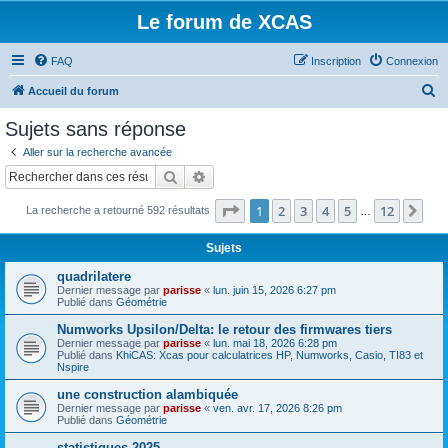
Le forum de XCAS
FAQ
Inscription
Connexion
R
Accueil du forum
e
Sujets sans réponse
c
Aller sur la recherche avancée
h
Rechercher
Recherche avancée
e
Page
1
sur
12
1
2
3
4
5
12
Sui
La recherche a retourné 592 résultats
r
…
c
Sujets
h
quadrilatere
e
Dernier message par
parisse
«
lun. juin 15, 2026 6:27 pm
Publié dans
Géométrie
r
Numworks Upsilon/Delta: le retour des firmwares tiers
Dernier message par
parisse
«
lun. mai 18, 2026 6:28 pm
Publié dans
KhiCAS: Xcas pour calculatrices HP, Numworks, Casio, TI83 et
Nspire
une construction alambiquée
Dernier message par
parisse
«
ven. avr. 17, 2026 8:26 pm
Publié dans
Géométrie
statistiques 2025