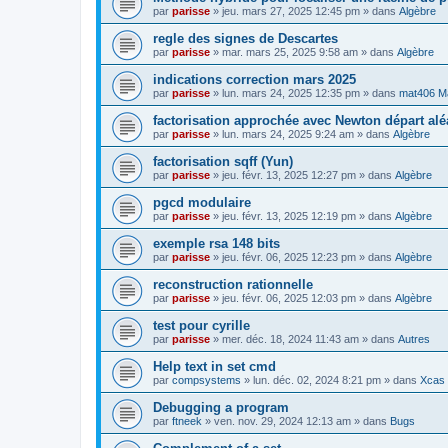
par
parisse
» jeu. mars 27, 2025 12:45 pm » dans
Algèbre
regle des signes de Descartes
par
parisse
» mar. mars 25, 2025 9:58 am » dans
Algèbre
indications correction mars 2025
par
parisse
» lun. mars 24, 2025 12:35 pm » dans
mat406 M
factorisation approchée avec Newton départ alé
par
parisse
» lun. mars 24, 2025 9:24 am » dans
Algèbre
factorisation sqff (Yun)
par
parisse
» jeu. févr. 13, 2025 12:27 pm » dans
Algèbre
pgcd modulaire
par
parisse
» jeu. févr. 13, 2025 12:19 pm » dans
Algèbre
exemple rsa 148 bits
par
parisse
» jeu. févr. 06, 2025 12:23 pm » dans
Algèbre
reconstruction rationnelle
par
parisse
» jeu. févr. 06, 2025 12:03 pm » dans
Algèbre
test pour cyrille
par
parisse
» mer. déc. 18, 2024 11:43 am » dans
Autres
Help text in set cmd
par
compsystems
» lun. déc. 02, 2024 8:21 pm » dans
Xcas 
Debugging a program
par
ftneek
» ven. nov. 29, 2024 12:13 am » dans
Bugs