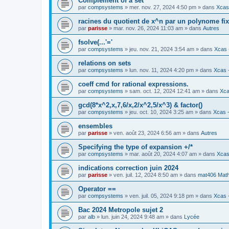
Complement of a set
par
compsystems
» mer. nov. 27, 2024 4:50 pm » dans
Xcas 
racines du quotient de x^n par un polynome fi
par
parisse
» mar. nov. 26, 2024 11:03 am » dans
Autres
fsolve(...'='
par
compsystems
» jeu. nov. 21, 2024 3:54 am » dans
Xcas 
relations on sets
par
compsystems
» lun. nov. 11, 2024 4:20 pm » dans
Xcas -
coeff cmd for rational expressions.
par
compsystems
» sam. oct. 12, 2024 12:41 am » dans
Xca
gcd(8*x^2,x,7,6/x,2/x^2,5/x^3) & factor()
par
compsystems
» jeu. oct. 10, 2024 3:25 am » dans
Xcas -
ensembles
par
parisse
» ven. août 23, 2024 6:56 am » dans
Autres
Specifying the type of expansion +/*
par
compsystems
» mar. août 20, 2024 4:07 am » dans
Xcas
indications correction juin 2024
par
parisse
» ven. juil. 12, 2024 8:50 am » dans
mat406 Mat
Operator ==
par
compsystems
» ven. juil. 05, 2024 9:18 pm » dans
Xcas -
Bac 2024 Metropole sujet 2
par
alb
» lun. juin 24, 2024 9:48 am » dans
Lycée