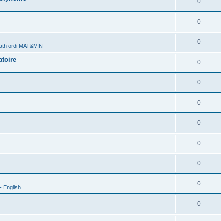
0
0
0
ath ordi MAT&MIN
atoire
0
0
0
0
0
0
0
- English
0