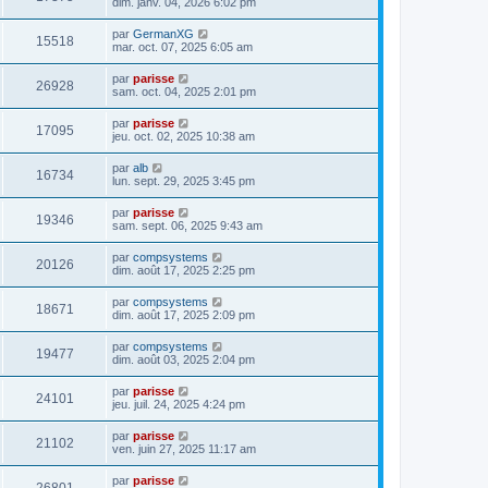
dim. janv. 04, 2026 6:02 pm
par
GermanXG
15518
mar. oct. 07, 2025 6:05 am
par
parisse
26928
sam. oct. 04, 2025 2:01 pm
par
parisse
17095
jeu. oct. 02, 2025 10:38 am
par
alb
16734
lun. sept. 29, 2025 3:45 pm
par
parisse
19346
sam. sept. 06, 2025 9:43 am
par
compsystems
20126
dim. août 17, 2025 2:25 pm
par
compsystems
18671
dim. août 17, 2025 2:09 pm
par
compsystems
19477
dim. août 03, 2025 2:04 pm
par
parisse
24101
jeu. juil. 24, 2025 4:24 pm
par
parisse
21102
ven. juin 27, 2025 11:17 am
par
parisse