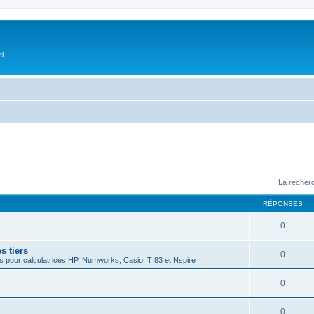
el
La recherc
RÉPONSES
0
s tiers
0
 pour calculatrices HP, Numworks, Casio, TI83 et Nspire
0
0