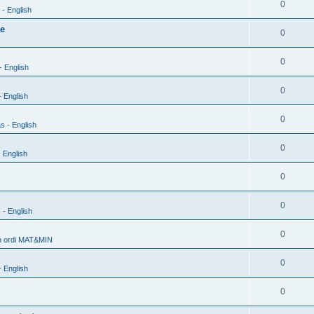
0
- English
xe
0
0
- English
0
 English
0
s - English
0
 English
0
0
 - English
0
h ordi MAT&MIN
0
 English
0