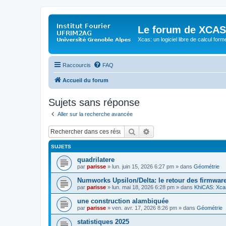
Le forum de XCAS
Xcas: un logiciel libre de calcul form
Raccourcis
FAQ
Accueil du forum
Sujets sans réponse
Aller sur la recherche avancée
Rechercher
Recherche avancée
SUJETS
quadrilatere
par
parisse
» lun. juin 15, 2026 6:27 pm » dans
Géométrie
Numworks Upsilon/Delta: le retour des firmware
par
parisse
» lun. mai 18, 2026 6:28 pm » dans
KhiCAS: Xcas
une construction alambiquée
par
parisse
» ven. avr. 17, 2026 8:26 pm » dans
Géométrie
statistiques 2025