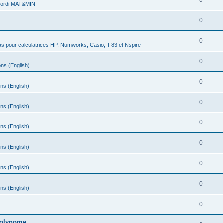
0
 ordi MAT&MIN
0
0
s pour calculatrices HP, Numworks, Casio, TI83 et Nspire
0
ns (English)
0
ns (English)
0
ns (English)
0
ns (English)
0
ns (English)
0
ns (English)
0
ns (English)
0
 polynome