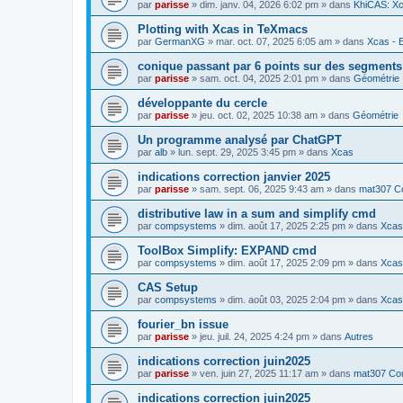
par
parisse
» dim. janv. 04, 2026 6:02 pm » dans
KhiCAS: Xc
Plotting with Xcas in TeXmacs
par
GermanXG
» mar. oct. 07, 2025 6:05 am » dans
Xcas - E
conique passant par 6 points sur des segment
par
parisse
» sam. oct. 04, 2025 2:01 pm » dans
Géométrie
développante du cercle
par
parisse
» jeu. oct. 02, 2025 10:38 am » dans
Géométrie
Un programme analysé par ChatGPT
par
alb
» lun. sept. 29, 2025 3:45 pm » dans
Xcas
indications correction janvier 2025
par
parisse
» sam. sept. 06, 2025 9:43 am » dans
mat307 Co
distributive law in a sum and simplify cmd
par
compsystems
» dim. août 17, 2025 2:25 pm » dans
Xcas 
ToolBox Simplify: EXPAND cmd
par
compsystems
» dim. août 17, 2025 2:09 pm » dans
Xcas 
CAS Setup
par
compsystems
» dim. août 03, 2025 2:04 pm » dans
Xcas 
fourier_bn issue
par
parisse
» jeu. juil. 24, 2025 4:24 pm » dans
Autres
indications correction juin2025
par
parisse
» ven. juin 27, 2025 11:17 am » dans
mat307 Cou
indications correction juin2025