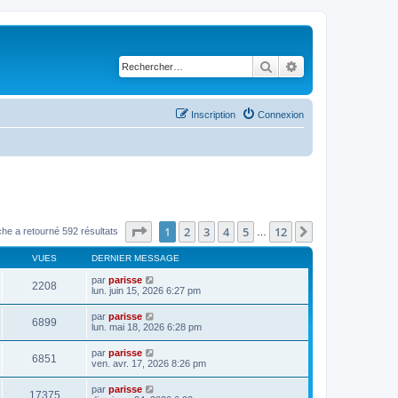
Rechercher
Recherche avancé
Inscription
Connexion
Page
1
sur
12
1
2
3
4
5
12
Suivant
he a retourné 592 résultats
…
VUES
DERNIER MESSAGE
par
parisse
2208
lun. juin 15, 2026 6:27 pm
par
parisse
6899
lun. mai 18, 2026 6:28 pm
par
parisse
6851
ven. avr. 17, 2026 8:26 pm
par
parisse
17375