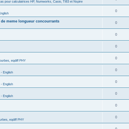
as pour calculatrices HP, Numworks, Casio, TI83 et Nspire
0
nglish
s de meme longueur concourrants
0
0
0
0
urbes, eqdiff PHY
0
- English
0
- English
0
- English
0
0
rbes, eqdiff PHY