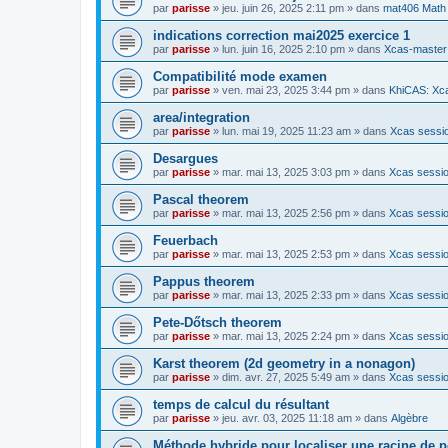
par
parisse
» jeu. juin 26, 2025 2:11 pm » dans
mat406 Math
indications correction mai2025 exercice 1
par
parisse
» lun. juin 16, 2025 2:10 pm » dans
Xcas-master
Compatibilité mode examen
par
parisse
» ven. mai 23, 2025 3:44 pm » dans
KhiCAS: Xca
area/integration
par
parisse
» lun. mai 19, 2025 11:23 am » dans
Xcas sessio
Desargues
par
parisse
» mar. mai 13, 2025 3:03 pm » dans
Xcas sessio
Pascal theorem
par
parisse
» mar. mai 13, 2025 2:56 pm » dans
Xcas sessio
Feuerbach
par
parisse
» mar. mai 13, 2025 2:53 pm » dans
Xcas sessio
Pappus theorem
par
parisse
» mar. mai 13, 2025 2:33 pm » dans
Xcas sessio
Pete-Dőtsch theorem
par
parisse
» mar. mai 13, 2025 2:24 pm » dans
Xcas sessio
Karst theorem (2d geometry in a nonagon)
par
parisse
» dim. avr. 27, 2025 5:49 am » dans
Xcas sessio
temps de calcul du résultant
par
parisse
» jeu. avr. 03, 2025 11:18 am » dans
Algèbre
Méthode hybride pour localiser une racine de