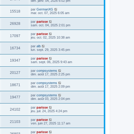
dim. janv. 04, 2026 6:02 pm
par
GermanXG
15518
mar. oct. 07, 2025 6:05 am
par
parisse
26928
sam. oct. 04, 2025 2:01 pm
par
parisse
17097
jeu. oct. 02, 2025 10:38 am
par
alb
16734
lun. sept. 29, 2025 3:45 pm
par
parisse
19347
sam. sept. 06, 2025 9:43 am
par
compsystems
20127
dim. août 17, 2025 2:25 pm
par
compsystems
18671
dim. août 17, 2025 2:09 pm
par
compsystems
19477
dim. août 03, 2025 2:04 pm
par
parisse
24102
jeu. juil. 24, 2025 4:24 pm
par
parisse
21103
ven. juin 27, 2025 11:17 am
par
parisse