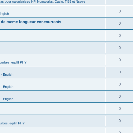
as pour calculatrices HP, Numworks, Casio, TI83 et Nspire
0
nglish
s de meme longueur concourrants
0
0
0
0
urbes, eqdiff PHY
0
- English
0
- English
0
- English
0
0
rbes, eqdiff PHY