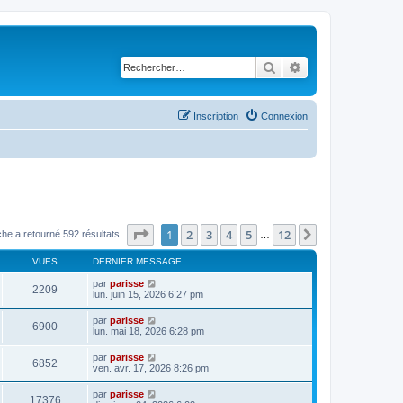
Rechercher
Recherche avancé
Inscription
Connexion
Page
1
sur
12
1
2
3
4
5
12
Suivant
he a retourné 592 résultats
…
VUES
DERNIER MESSAGE
par
parisse
2209
lun. juin 15, 2026 6:27 pm
par
parisse
6900
lun. mai 18, 2026 6:28 pm
par
parisse
6852
ven. avr. 17, 2026 8:26 pm
par
parisse
17376