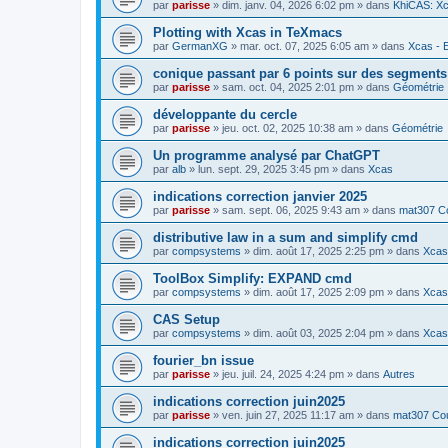
par
parisse
» dim. janv. 04, 2026 6:02 pm » dans
KhiCAS: Xc
Plotting with Xcas in TeXmacs
par
GermanXG
» mar. oct. 07, 2025 6:05 am » dans
Xcas - E
conique passant par 6 points sur des segment
par
parisse
» sam. oct. 04, 2025 2:01 pm » dans
Géométrie
développante du cercle
par
parisse
» jeu. oct. 02, 2025 10:38 am » dans
Géométrie
Un programme analysé par ChatGPT
par
alb
» lun. sept. 29, 2025 3:45 pm » dans
Xcas
indications correction janvier 2025
par
parisse
» sam. sept. 06, 2025 9:43 am » dans
mat307 Co
distributive law in a sum and simplify cmd
par
compsystems
» dim. août 17, 2025 2:25 pm » dans
Xcas 
ToolBox Simplify: EXPAND cmd
par
compsystems
» dim. août 17, 2025 2:09 pm » dans
Xcas 
CAS Setup
par
compsystems
» dim. août 03, 2025 2:04 pm » dans
Xcas 
fourier_bn issue
par
parisse
» jeu. juil. 24, 2025 4:24 pm » dans
Autres
indications correction juin2025
par
parisse
» ven. juin 27, 2025 11:17 am » dans
mat307 Cou
indications correction juin2025