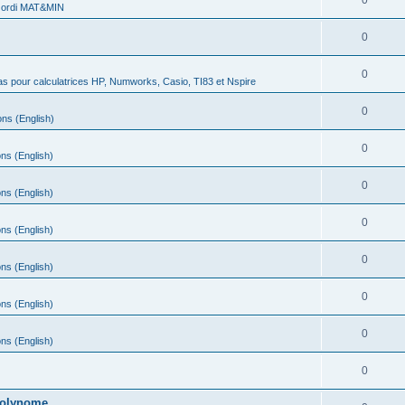
0
 ordi MAT&MIN
0
0
s pour calculatrices HP, Numworks, Casio, TI83 et Nspire
0
ns (English)
0
ns (English)
0
ns (English)
0
ns (English)
0
ns (English)
0
ns (English)
0
ns (English)
0
 polynome