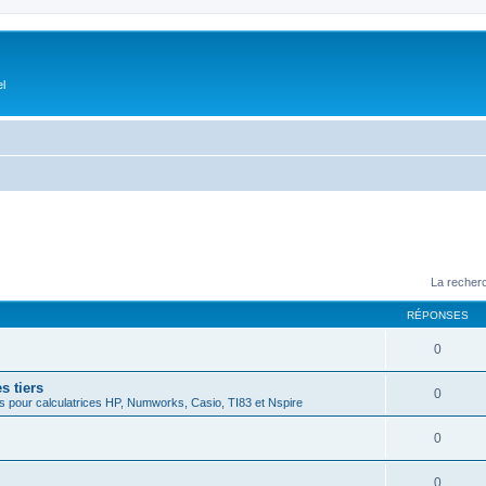
el
La recherc
RÉPONSES
0
s tiers
0
 pour calculatrices HP, Numworks, Casio, TI83 et Nspire
0
0