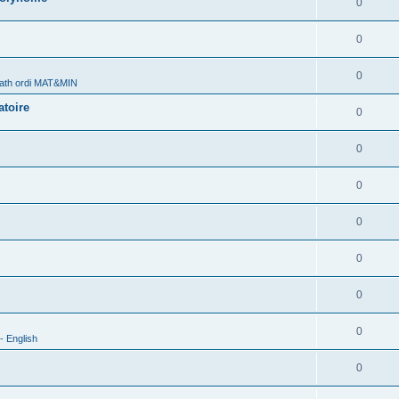
0
0
0
ath ordi MAT&MIN
atoire
0
0
0
0
0
0
0
- English
0