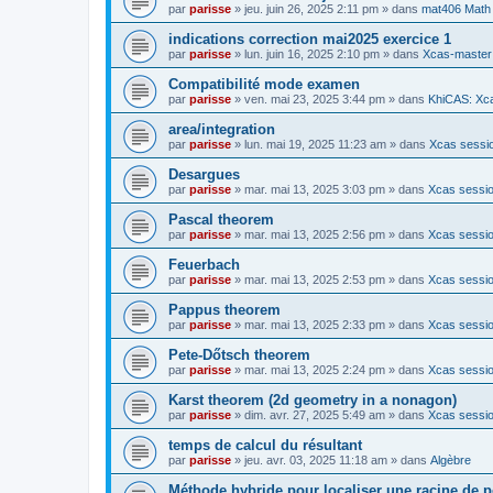
par
parisse
» jeu. juin 26, 2025 2:11 pm » dans
mat406 Math
indications correction mai2025 exercice 1
par
parisse
» lun. juin 16, 2025 2:10 pm » dans
Xcas-master
Compatibilité mode examen
par
parisse
» ven. mai 23, 2025 3:44 pm » dans
KhiCAS: Xca
area/integration
par
parisse
» lun. mai 19, 2025 11:23 am » dans
Xcas sessio
Desargues
par
parisse
» mar. mai 13, 2025 3:03 pm » dans
Xcas sessio
Pascal theorem
par
parisse
» mar. mai 13, 2025 2:56 pm » dans
Xcas sessio
Feuerbach
par
parisse
» mar. mai 13, 2025 2:53 pm » dans
Xcas sessio
Pappus theorem
par
parisse
» mar. mai 13, 2025 2:33 pm » dans
Xcas sessio
Pete-Dőtsch theorem
par
parisse
» mar. mai 13, 2025 2:24 pm » dans
Xcas sessio
Karst theorem (2d geometry in a nonagon)
par
parisse
» dim. avr. 27, 2025 5:49 am » dans
Xcas sessio
temps de calcul du résultant
par
parisse
» jeu. avr. 03, 2025 11:18 am » dans
Algèbre
Méthode hybride pour localiser une racine de