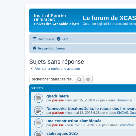
Le forum de XCAS
Xcas: un logiciel libre de calcul form
Raccourcis
FAQ
Accueil du forum
Sujets sans réponse
Aller sur la recherche avancée
Rechercher
Recherche avancée
SUJETS
quadrilatere
par
parisse
» lun. juin 15, 2026 6:27 pm » dans
Géométrie
Numworks Upsilon/Delta: le retour des firmware
par
parisse
» lun. mai 18, 2026 6:28 pm » dans
KhiCAS: Xcas
une construction alambiquée
par
parisse
» ven. avr. 17, 2026 8:26 pm » dans
Géométrie
statistiques 2025