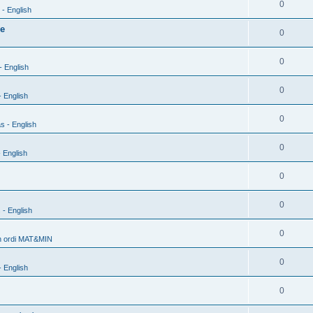
0
- English
xe
0
0
- English
0
 English
0
s - English
0
 English
0
0
 - English
0
h ordi MAT&MIN
0
 English
0