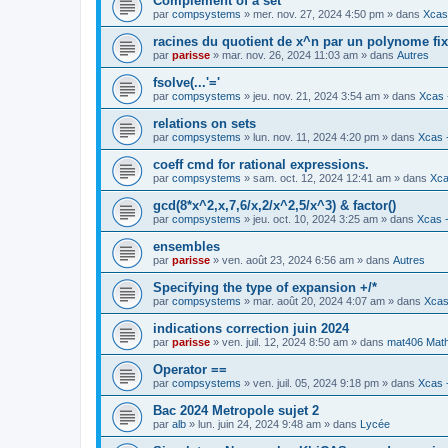
Complement of a set
par
compsystems
» mer. nov. 27, 2024 4:50 pm » dans
Xcas 
racines du quotient de x^n par un polynome fi
par
parisse
» mar. nov. 26, 2024 11:03 am » dans
Autres
fsolve(...'='
par
compsystems
» jeu. nov. 21, 2024 3:54 am » dans
Xcas 
relations on sets
par
compsystems
» lun. nov. 11, 2024 4:20 pm » dans
Xcas -
coeff cmd for rational expressions.
par
compsystems
» sam. oct. 12, 2024 12:41 am » dans
Xca
gcd(8*x^2,x,7,6/x,2/x^2,5/x^3) & factor()
par
compsystems
» jeu. oct. 10, 2024 3:25 am » dans
Xcas -
ensembles
par
parisse
» ven. août 23, 2024 6:56 am » dans
Autres
Specifying the type of expansion +/*
par
compsystems
» mar. août 20, 2024 4:07 am » dans
Xcas
indications correction juin 2024
par
parisse
» ven. juil. 12, 2024 8:50 am » dans
mat406 Mat
Operator ==
par
compsystems
» ven. juil. 05, 2024 9:18 pm » dans
Xcas -
Bac 2024 Metropole sujet 2
par
alb
» lun. juin 24, 2024 9:48 am » dans
Lycée