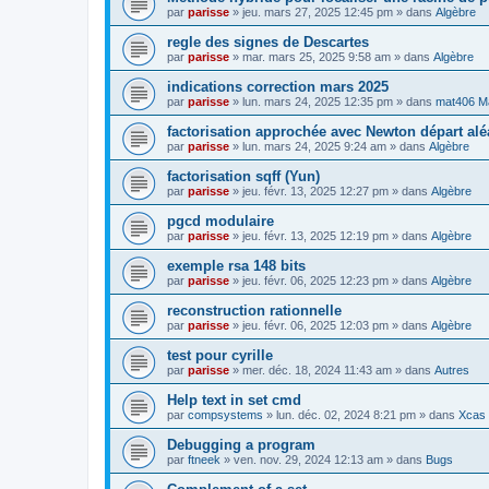
par
parisse
» jeu. mars 27, 2025 12:45 pm » dans
Algèbre
regle des signes de Descartes
par
parisse
» mar. mars 25, 2025 9:58 am » dans
Algèbre
indications correction mars 2025
par
parisse
» lun. mars 24, 2025 12:35 pm » dans
mat406 M
factorisation approchée avec Newton départ alé
par
parisse
» lun. mars 24, 2025 9:24 am » dans
Algèbre
factorisation sqff (Yun)
par
parisse
» jeu. févr. 13, 2025 12:27 pm » dans
Algèbre
pgcd modulaire
par
parisse
» jeu. févr. 13, 2025 12:19 pm » dans
Algèbre
exemple rsa 148 bits
par
parisse
» jeu. févr. 06, 2025 12:23 pm » dans
Algèbre
reconstruction rationnelle
par
parisse
» jeu. févr. 06, 2025 12:03 pm » dans
Algèbre
test pour cyrille
par
parisse
» mer. déc. 18, 2024 11:43 am » dans
Autres
Help text in set cmd
par
compsystems
» lun. déc. 02, 2024 8:21 pm » dans
Xcas 
Debugging a program
par
ftneek
» ven. nov. 29, 2024 12:13 am » dans
Bugs