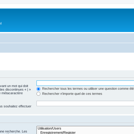
el
evant un mot qui doit
Rechercher tous les termes ou utiliser une question comme él
les discontinues « | »
me métacaractère
Rechercher n’importe quel de ces termes
us souhaitez effectuer
 une recherche. Les