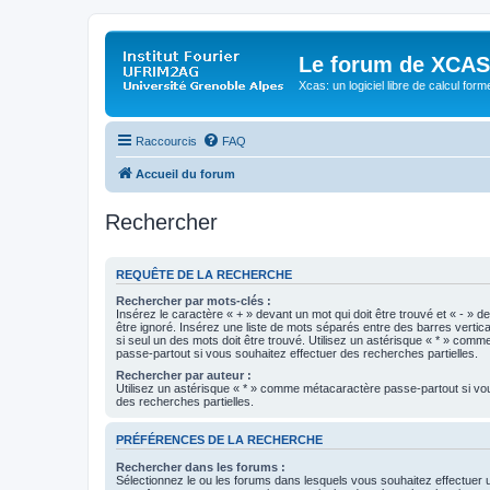
Le forum de XCAS
Xcas: un logiciel libre de calcul form
Raccourcis
FAQ
Accueil du forum
Rechercher
REQUÊTE DE LA RECHERCHE
Rechercher par mots-clés :
Insérez le caractère « + » devant un mot qui doit être trouvé et « - » d
être ignoré. Insérez une liste de mots séparés entre des barres vertica
si seul un des mots doit être trouvé. Utilisez un astérisque « * » com
passe-partout si vous souhaitez effectuer des recherches partielles.
Rechercher par auteur :
Utilisez un astérisque « * » comme métacaractère passe-partout si vo
des recherches partielles.
PRÉFÉRENCES DE LA RECHERCHE
Rechercher dans les forums :
Sélectionnez le ou les forums dans lesquels vous souhaitez effectuer