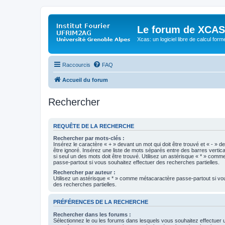
Le forum de XCAS
Xcas: un logiciel libre de calcul form
Raccourcis
FAQ
Accueil du forum
Rechercher
REQUÊTE DE LA RECHERCHE
Rechercher par mots-clés :
Insérez le caractère « + » devant un mot qui doit être trouvé et « - » d
être ignoré. Insérez une liste de mots séparés entre des barres vertica
si seul un des mots doit être trouvé. Utilisez un astérisque « * » com
passe-partout si vous souhaitez effectuer des recherches partielles.
Rechercher par auteur :
Utilisez un astérisque « * » comme métacaractère passe-partout si vo
des recherches partielles.
PRÉFÉRENCES DE LA RECHERCHE
Rechercher dans les forums :
Sélectionnez le ou les forums dans lesquels vous souhaitez effectuer