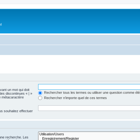
el
evant un mot qui doit
Rechercher tous les termes ou utiliser une question comme él
les discontinues « | »
me métacaractère
Rechercher n’importe quel de ces termes
us souhaitez effectuer
 une recherche. Les