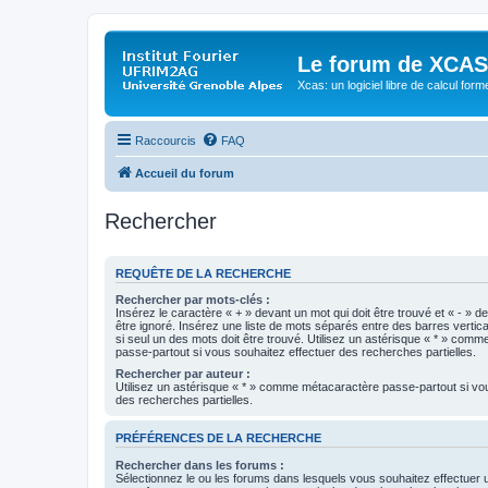
Le forum de XCAS
Xcas: un logiciel libre de calcul form
Raccourcis
FAQ
Accueil du forum
Rechercher
REQUÊTE DE LA RECHERCHE
Rechercher par mots-clés :
Insérez le caractère « + » devant un mot qui doit être trouvé et « - » d
être ignoré. Insérez une liste de mots séparés entre des barres vertica
si seul un des mots doit être trouvé. Utilisez un astérisque « * » com
passe-partout si vous souhaitez effectuer des recherches partielles.
Rechercher par auteur :
Utilisez un astérisque « * » comme métacaractère passe-partout si vo
des recherches partielles.
PRÉFÉRENCES DE LA RECHERCHE
Rechercher dans les forums :
Sélectionnez le ou les forums dans lesquels vous souhaitez effectuer