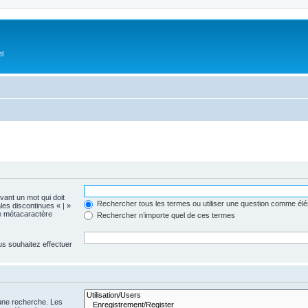
el
evant un mot qui doit
Rechercher tous les termes ou utiliser une question comme él
les discontinues « | »
me métacaractère
Rechercher n’importe quel de ces termes
us souhaitez effectuer
 une recherche. Les