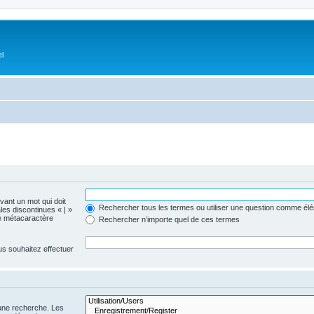
el
evant un mot qui doit
Rechercher tous les termes ou utiliser une question comme él
les discontinues « | »
me métacaractère
Rechercher n’importe quel de ces termes
us souhaitez effectuer
 une recherche. Les