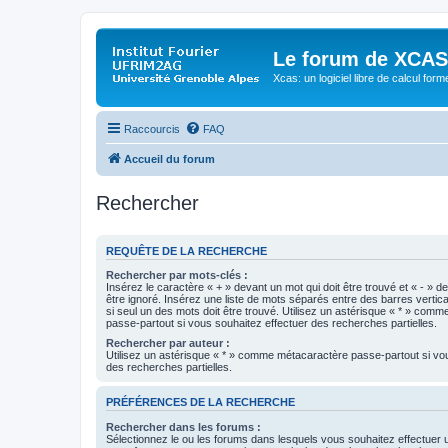
Le forum de XCAS
Xcas: un logiciel libre de calcul form
Raccourcis
FAQ
Accueil du forum
Rechercher
REQUÊTE DE LA RECHERCHE
Rechercher par mots-clés :
Insérez le caractère « + » devant un mot qui doit être trouvé et « - » d
être ignoré. Insérez une liste de mots séparés entre des barres vertica
si seul un des mots doit être trouvé. Utilisez un astérisque « * » com
passe-partout si vous souhaitez effectuer des recherches partielles.
Rechercher par auteur :
Utilisez un astérisque « * » comme métacaractère passe-partout si vo
des recherches partielles.
PRÉFÉRENCES DE LA RECHERCHE
Rechercher dans les forums :
Sélectionnez le ou les forums dans lesquels vous souhaitez effectuer