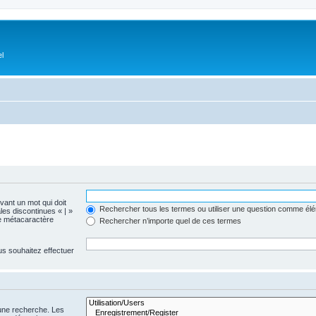
el
evant un mot qui doit
Rechercher tous les termes ou utiliser une question comme él
les discontinues « | »
me métacaractère
Rechercher n’importe quel de ces termes
us souhaitez effectuer
 une recherche. Les