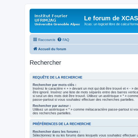
Le forum de XCAS
Xcas: un logiciel libre de calcul form
Raccourcis
FAQ
Accueil du forum
Rechercher
REQUÊTE DE LA RECHERCHE
Rechercher par mots-clés :
Insérez le caractère « + » devant un mot qui doit être trouvé et « - » d
être ignoré. Insérez une liste de mots séparés entre des barres vertica
si seul un des mots doit être trouvé. Utilisez un astérisque « * » com
passe-partout si vous souhaitez effectuer des recherches partielles.
Rechercher par auteur :
Utilisez un astérisque « * » comme métacaractère passe-partout si vo
des recherches partielles.
PRÉFÉRENCES DE LA RECHERCHE
Rechercher dans les forums :
Sélectionnez le ou les forums dans lesquels vous souhaitez effectuer