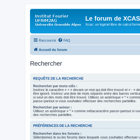
Le forum de XCAS
Xcas: un logiciel libre de calcul form
Raccourcis
FAQ
Accueil du forum
Rechercher
REQUÊTE DE LA RECHERCHE
Rechercher par mots-clés :
Insérez le caractère « + » devant un mot qui doit être trouvé et « - » d
être ignoré. Insérez une liste de mots séparés entre des barres vertica
si seul un des mots doit être trouvé. Utilisez un astérisque « * » com
passe-partout si vous souhaitez effectuer des recherches partielles.
Rechercher par auteur :
Utilisez un astérisque « * » comme métacaractère passe-partout si vo
des recherches partielles.
PRÉFÉRENCES DE LA RECHERCHE
Rechercher dans les forums :
Sélectionnez le ou les forums dans lesquels vous souhaitez effectuer