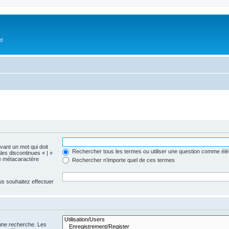
el
evant un mot qui doit
Rechercher tous les termes ou utiliser une question comme él
les discontinues « | »
me métacaractère
Rechercher n’importe quel de ces termes
us souhaitez effectuer
 une recherche. Les