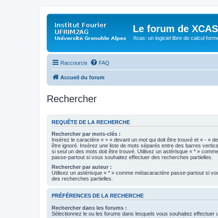
Le forum de XCAS
Xcas: un logiciel libre de calcul form
Raccourcis
FAQ
Accueil du forum
Rechercher
REQUÊTE DE LA RECHERCHE
Rechercher par mots-clés :
Insérez le caractère « + » devant un mot qui doit être trouvé et « - » d
être ignoré. Insérez une liste de mots séparés entre des barres vertica
si seul un des mots doit être trouvé. Utilisez un astérisque « * » com
passe-partout si vous souhaitez effectuer des recherches partielles.
Rechercher par auteur :
Utilisez un astérisque « * » comme métacaractère passe-partout si vo
des recherches partielles.
PRÉFÉRENCES DE LA RECHERCHE
Rechercher dans les forums :
Sélectionnez le ou les forums dans lesquels vous souhaitez effectuer