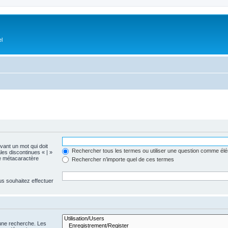
el
evant un mot qui doit
Rechercher tous les termes ou utiliser une question comme él
les discontinues « | »
me métacaractère
Rechercher n’importe quel de ces termes
us souhaitez effectuer
 une recherche. Les