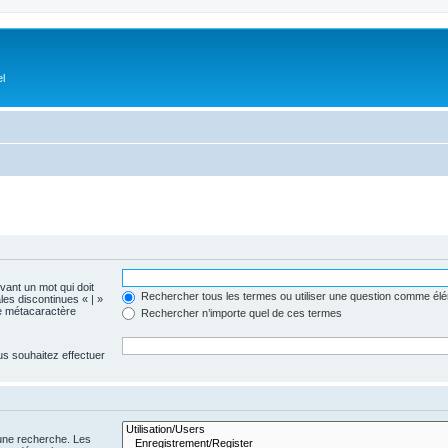
el
evant un mot qui doit
Rechercher tous les termes ou utiliser une question comme él
les discontinues « | »
me métacaractère
Rechercher n’importe quel de ces termes
us souhaitez effectuer
 une recherche. Les