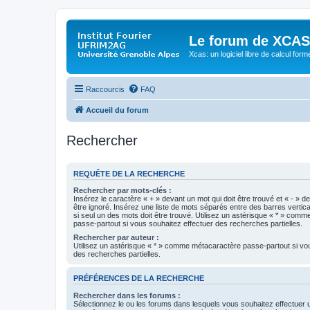
Le forum de XCAS
Xcas: un logiciel libre de calcul form
Raccourcis
FAQ
Accueil du forum
Rechercher
REQUÊTE DE LA RECHERCHE
Rechercher par mots-clés :
Insérez le caractère « + » devant un mot qui doit être trouvé et « - » d
être ignoré. Insérez une liste de mots séparés entre des barres vertica
si seul un des mots doit être trouvé. Utilisez un astérisque « * » com
passe-partout si vous souhaitez effectuer des recherches partielles.
Rechercher par auteur :
Utilisez un astérisque « * » comme métacaractère passe-partout si vo
des recherches partielles.
PRÉFÉRENCES DE LA RECHERCHE
Rechercher dans les forums :
Sélectionnez le ou les forums dans lesquels vous souhaitez effectuer