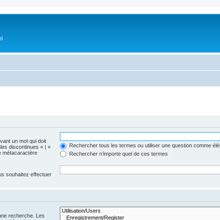
el
evant un mot qui doit
Rechercher tous les termes ou utiliser une question comme él
les discontinues « | »
me métacaractère
Rechercher n’importe quel de ces termes
us souhaitez effectuer
 une recherche. Les