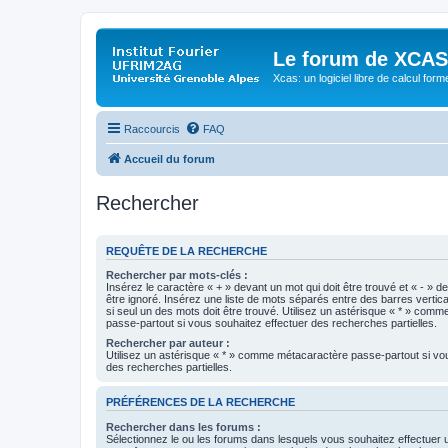
Le forum de XCAS
Xcas: un logiciel libre de calcul form
Raccourcis
FAQ
Accueil du forum
Rechercher
REQUÊTE DE LA RECHERCHE
Rechercher par mots-clés :
Insérez le caractère « + » devant un mot qui doit être trouvé et « - » d
être ignoré. Insérez une liste de mots séparés entre des barres vertica
si seul un des mots doit être trouvé. Utilisez un astérisque « * » com
passe-partout si vous souhaitez effectuer des recherches partielles.
Rechercher par auteur :
Utilisez un astérisque « * » comme métacaractère passe-partout si vo
des recherches partielles.
PRÉFÉRENCES DE LA RECHERCHE
Rechercher dans les forums :
Sélectionnez le ou les forums dans lesquels vous souhaitez effectuer