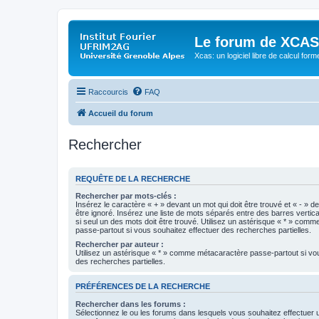
Le forum de XCAS
Xcas: un logiciel libre de calcul form
Raccourcis
FAQ
Accueil du forum
Rechercher
REQUÊTE DE LA RECHERCHE
Rechercher par mots-clés :
Insérez le caractère « + » devant un mot qui doit être trouvé et « - » d
être ignoré. Insérez une liste de mots séparés entre des barres vertica
si seul un des mots doit être trouvé. Utilisez un astérisque « * » com
passe-partout si vous souhaitez effectuer des recherches partielles.
Rechercher par auteur :
Utilisez un astérisque « * » comme métacaractère passe-partout si vo
des recherches partielles.
PRÉFÉRENCES DE LA RECHERCHE
Rechercher dans les forums :
Sélectionnez le ou les forums dans lesquels vous souhaitez effectuer