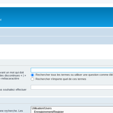
el
evant un mot qui doit
Rechercher tous les termes ou utiliser une question comme él
les discontinues « | »
me métacaractère
Rechercher n’importe quel de ces termes
us souhaitez effectuer
 une recherche. Les