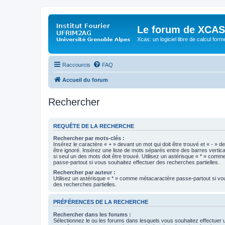
Le forum de XCAS
Xcas: un logiciel libre de calcul form
Raccourcis
FAQ
Accueil du forum
Rechercher
REQUÊTE DE LA RECHERCHE
Rechercher par mots-clés :
Insérez le caractère « + » devant un mot qui doit être trouvé et « - » d
être ignoré. Insérez une liste de mots séparés entre des barres vertica
si seul un des mots doit être trouvé. Utilisez un astérisque « * » com
passe-partout si vous souhaitez effectuer des recherches partielles.
Rechercher par auteur :
Utilisez un astérisque « * » comme métacaractère passe-partout si vo
des recherches partielles.
PRÉFÉRENCES DE LA RECHERCHE
Rechercher dans les forums :
Sélectionnez le ou les forums dans lesquels vous souhaitez effectuer