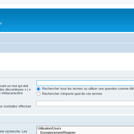
el
evant un mot qui doit
Rechercher tous les termes ou utiliser une question comme él
les discontinues « | »
me métacaractère
Rechercher n’importe quel de ces termes
us souhaitez effectuer
 une recherche. Les