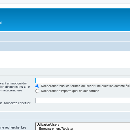
el
evant un mot qui doit
Rechercher tous les termes ou utiliser une question comme él
les discontinues « | »
me métacaractère
Rechercher n’importe quel de ces termes
us souhaitez effectuer
 une recherche. Les