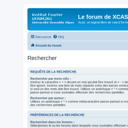
Le forum de XCAS
Xcas: un logiciel libre de calcul form
Raccourcis
FAQ
Accueil du forum
Rechercher
REQUÊTE DE LA RECHERCHE
Rechercher par mots-clés :
Insérez le caractère « + » devant un mot qui doit être trouvé et « - » d
être ignoré. Insérez une liste de mots séparés entre des barres vertica
si seul un des mots doit être trouvé. Utilisez un astérisque « * » com
passe-partout si vous souhaitez effectuer des recherches partielles.
Rechercher par auteur :
Utilisez un astérisque « * » comme métacaractère passe-partout si vo
des recherches partielles.
PRÉFÉRENCES DE LA RECHERCHE
Rechercher dans les forums :
Sélectionnez le ou les forums dans lesquels vous souhaitez effectuer