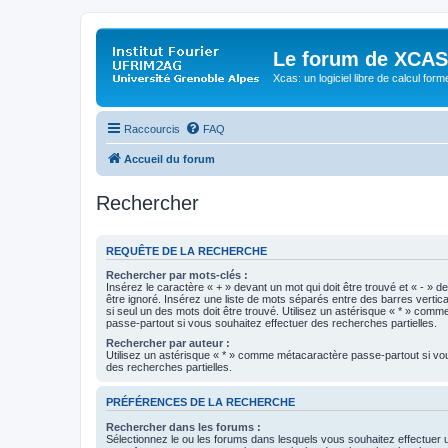
Le forum de XCAS
Xcas: un logiciel libre de calcul form
Raccourcis
FAQ
Accueil du forum
Rechercher
REQUÊTE DE LA RECHERCHE
Rechercher par mots-clés :
Insérez le caractère « + » devant un mot qui doit être trouvé et « - » d
être ignoré. Insérez une liste de mots séparés entre des barres vertica
si seul un des mots doit être trouvé. Utilisez un astérisque « * » com
passe-partout si vous souhaitez effectuer des recherches partielles.
Rechercher par auteur :
Utilisez un astérisque « * » comme métacaractère passe-partout si vo
des recherches partielles.
PRÉFÉRENCES DE LA RECHERCHE
Rechercher dans les forums :
Sélectionnez le ou les forums dans lesquels vous souhaitez effectuer