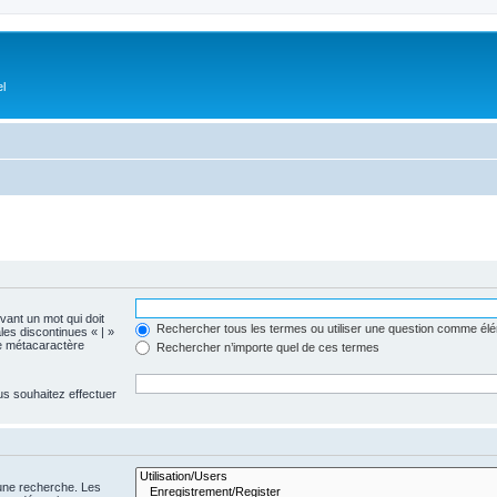
el
evant un mot qui doit
Rechercher tous les termes ou utiliser une question comme él
les discontinues « | »
me métacaractère
Rechercher n’importe quel de ces termes
us souhaitez effectuer
 une recherche. Les