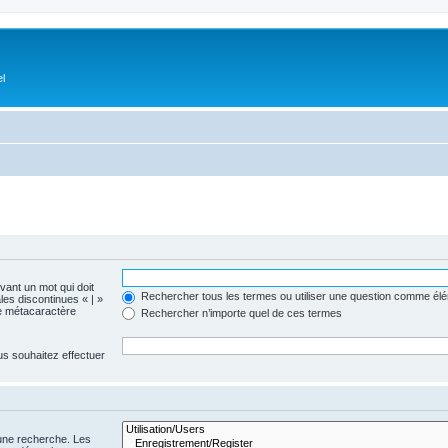
el
evant un mot qui doit
Rechercher tous les termes ou utiliser une question comme él
les discontinues « | »
me métacaractère
Rechercher n’importe quel de ces termes
us souhaitez effectuer
 une recherche. Les