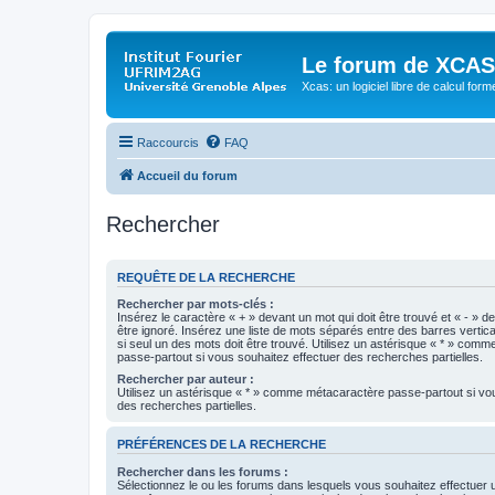
Le forum de XCAS
Xcas: un logiciel libre de calcul form
Raccourcis
FAQ
Accueil du forum
Rechercher
REQUÊTE DE LA RECHERCHE
Rechercher par mots-clés :
Insérez le caractère « + » devant un mot qui doit être trouvé et « - » d
être ignoré. Insérez une liste de mots séparés entre des barres vertica
si seul un des mots doit être trouvé. Utilisez un astérisque « * » com
passe-partout si vous souhaitez effectuer des recherches partielles.
Rechercher par auteur :
Utilisez un astérisque « * » comme métacaractère passe-partout si vo
des recherches partielles.
PRÉFÉRENCES DE LA RECHERCHE
Rechercher dans les forums :
Sélectionnez le ou les forums dans lesquels vous souhaitez effectuer