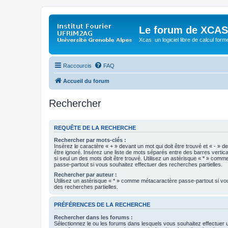
Le forum de XCAS
Xcas: un logiciel libre de calcul form
Raccourcis
FAQ
Accueil du forum
Rechercher
REQUÊTE DE LA RECHERCHE
Rechercher par mots-clés :
Insérez le caractère « + » devant un mot qui doit être trouvé et « - » d
être ignoré. Insérez une liste de mots séparés entre des barres vertica
si seul un des mots doit être trouvé. Utilisez un astérisque « * » com
passe-partout si vous souhaitez effectuer des recherches partielles.
Rechercher par auteur :
Utilisez un astérisque « * » comme métacaractère passe-partout si vo
des recherches partielles.
PRÉFÉRENCES DE LA RECHERCHE
Rechercher dans les forums :
Sélectionnez le ou les forums dans lesquels vous souhaitez effectuer