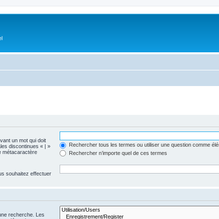
el
evant un mot qui doit
Rechercher tous les termes ou utiliser une question comme él
les discontinues « | »
me métacaractère
Rechercher n’importe quel de ces termes
us souhaitez effectuer
 une recherche. Les