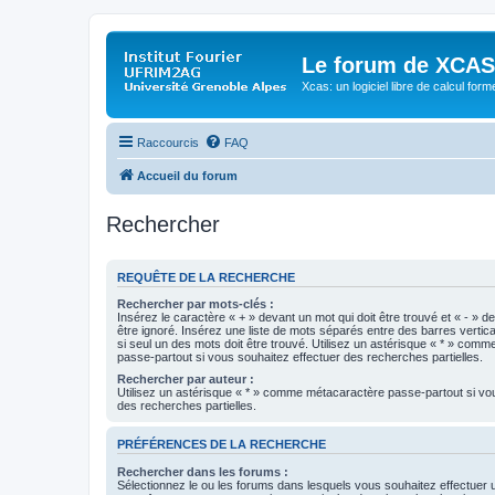
Le forum de XCAS
Xcas: un logiciel libre de calcul form
Raccourcis
FAQ
Accueil du forum
Rechercher
REQUÊTE DE LA RECHERCHE
Rechercher par mots-clés :
Insérez le caractère « + » devant un mot qui doit être trouvé et « - » d
être ignoré. Insérez une liste de mots séparés entre des barres vertica
si seul un des mots doit être trouvé. Utilisez un astérisque « * » com
passe-partout si vous souhaitez effectuer des recherches partielles.
Rechercher par auteur :
Utilisez un astérisque « * » comme métacaractère passe-partout si vo
des recherches partielles.
PRÉFÉRENCES DE LA RECHERCHE
Rechercher dans les forums :
Sélectionnez le ou les forums dans lesquels vous souhaitez effectuer