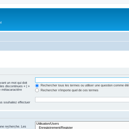
el
evant un mot qui doit
Rechercher tous les termes ou utiliser une question comme él
les discontinues « | »
me métacaractère
Rechercher n’importe quel de ces termes
us souhaitez effectuer
 une recherche. Les